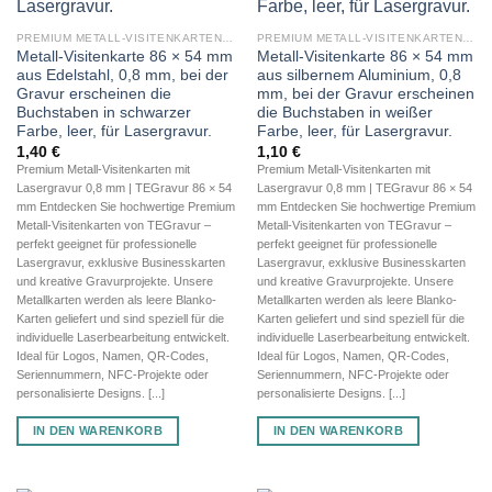
PREMIUM METALL-VISITENKARTEN (BLANKO METALLKARTEN 0,8 MM)
PREMIUM METALL-VISITENKARTEN (BLANKO METALLKARTEN 0,8 MM)
Metall-Visitenkarte 86 × 54 mm
Metall-Visitenkarte 86 × 54 mm
aus Edelstahl, 0,8 mm, bei der
aus silbernem Aluminium, 0,8
Gravur erscheinen die
mm, bei der Gravur erscheinen
Buchstaben in schwarzer
die Buchstaben in weißer
Farbe, leer, für Lasergravur.
Farbe, leer, für Lasergravur.
1,40
€
1,10
€
Premium Metall-Visitenkarten mit
Premium Metall-Visitenkarten mit
Lasergravur 0,8 mm | TEGravur 86 × 54
Lasergravur 0,8 mm | TEGravur 86 × 54
mm Entdecken Sie hochwertige Premium
mm Entdecken Sie hochwertige Premium
Metall-Visitenkarten von TEGravur –
Metall-Visitenkarten von TEGravur –
perfekt geeignet für professionelle
perfekt geeignet für professionelle
Lasergravur, exklusive Businesskarten
Lasergravur, exklusive Businesskarten
und kreative Gravurprojekte. Unsere
und kreative Gravurprojekte. Unsere
Metallkarten werden als leere Blanko-
Metallkarten werden als leere Blanko-
Karten geliefert und sind speziell für die
Karten geliefert und sind speziell für die
individuelle Laserbearbeitung entwickelt.
individuelle Laserbearbeitung entwickelt.
Ideal für Logos, Namen, QR-Codes,
Ideal für Logos, Namen, QR-Codes,
Seriennummern, NFC-Projekte oder
Seriennummern, NFC-Projekte oder
personalisierte Designs. [...]
personalisierte Designs. [...]
IN DEN WARENKORB
IN DEN WARENKORB