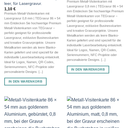
Premium Metall-Visitenkarten mit
leer, für Lasergravur.
Lasergravur 0,8 mm | TEGravur 86 × 54
1,10
€
mm Entdecken Sie hochwertige Premium
Premium Metall-Visitenkarten mit
Metall-Visitenkarten von TEGravur –
Lasergravur 0,8 mm | TEGravur 86 × 54
perfekt geeignet für professionelle
mm Entdecken Sie hochwertige Premium
Lasergravur, exklusive Businesskarten
Metall-Visitenkarten von TEGravur –
und kreative Gravurprojekte. Unsere
perfekt geeignet für professionelle
Metallkarten werden als leere Blanko-
Lasergravur, exklusive Businesskarten
Karten geliefert und sind speziell für die
und kreative Gravurprojekte. Unsere
individuelle Laserbearbeitung entwickelt.
Metallkarten werden als leere Blanko-
Ideal für Logos, Namen, QR-Codes,
Karten geliefert und sind speziell für die
Seriennummern, NFC-Projekte oder
individuelle Laserbearbeitung entwickelt.
personalisierte Designs. [...]
Ideal für Logos, Namen, QR-Codes,
Seriennummern, NFC-Projekte oder
IN DEN WARENKORB
personalisierte Designs. [...]
IN DEN WARENKORB