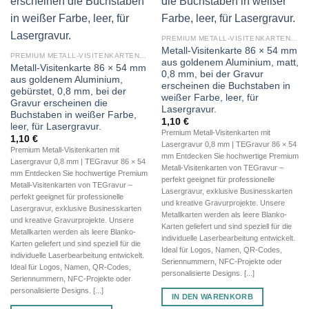
PREMIUM METALL-VISITENKARTEN (BLANKO METALLKARTEN 0,8 MM)
Metall-Visitenkarte 86 × 54 mm
PREMIUM METALL-VISITENKARTEN (BLANKO METALLKARTEN 0,8 MM)
aus goldenem Aluminium, matt,
Metall-Visitenkarte 86 × 54 mm
0,8 mm, bei der Gravur
aus goldenem Aluminium,
erscheinen die Buchstaben in
gebürstet, 0,8 mm, bei der
weißer Farbe, leer, für
Gravur erscheinen die
Lasergravur.
Buchstaben in weißer Farbe,
1,10
€
leer, für Lasergravur.
Premium Metall-Visitenkarten mit
1,10
€
Lasergravur 0,8 mm | TEGravur 86 × 54
Premium Metall-Visitenkarten mit
mm Entdecken Sie hochwertige Premium
Lasergravur 0,8 mm | TEGravur 86 × 54
Metall-Visitenkarten von TEGravur –
mm Entdecken Sie hochwertige Premium
perfekt geeignet für professionelle
Metall-Visitenkarten von TEGravur –
Lasergravur, exklusive Businesskarten
perfekt geeignet für professionelle
und kreative Gravurprojekte. Unsere
Lasergravur, exklusive Businesskarten
Metallkarten werden als leere Blanko-
und kreative Gravurprojekte. Unsere
Karten geliefert und sind speziell für die
Metallkarten werden als leere Blanko-
individuelle Laserbearbeitung entwickelt.
Karten geliefert und sind speziell für die
Ideal für Logos, Namen, QR-Codes,
individuelle Laserbearbeitung entwickelt.
Seriennummern, NFC-Projekte oder
Ideal für Logos, Namen, QR-Codes,
personalisierte Designs. [...]
Seriennummern, NFC-Projekte oder
personalisierte Designs. [...]
IN DEN WARENKORB