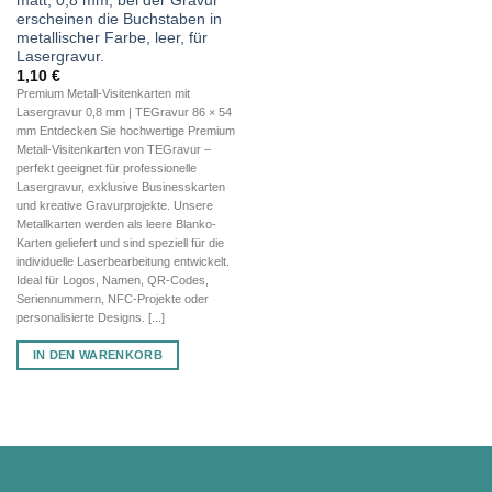
matt, 0,8 mm, bei der Gravur
erscheinen die Buchstaben in
metallischer Farbe, leer, für
Lasergravur.
1,10
€
Premium Metall-Visitenkarten mit
Lasergravur 0,8 mm | TEGravur 86 × 54
mm Entdecken Sie hochwertige Premium
Metall-Visitenkarten von TEGravur –
perfekt geeignet für professionelle
Lasergravur, exklusive Businesskarten
und kreative Gravurprojekte. Unsere
Metallkarten werden als leere Blanko-
Karten geliefert und sind speziell für die
individuelle Laserbearbeitung entwickelt.
Ideal für Logos, Namen, QR-Codes,
Seriennummern, NFC-Projekte oder
personalisierte Designs. [...]
IN DEN WARENKORB