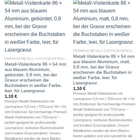
PREMIUM METALL-VISITENKARTEN (BLANKO METALLKARTEN 0,8 MM)
Metall-Visitenkarte 86 × 54 mm
PREMIUM METALL-VISITENKARTEN (BLANKO METALLKARTEN 0,8 MM)
aus blauem Aluminium, matt,
Metall-Visitenkarte 86 × 54 mm
0,8 mm, bei der Gravur
aus blauem Aluminium,
erscheinen die Buchstaben in
gebürstet, 0,8 mm, bei der
weißer Farbe, leer, für
Gravur erscheinen die
Lasergravur.
Buchstaben in weißer Farbe,
1,10
€
leer, für Lasergravur.
Premium Metall-Visitenkarten mit
1,10
€
Lasergravur 0,8 mm | TEGravur 86 × 54
Premium Metall-Visitenkarten mit
mm Entdecken Sie hochwertige Premium
Lasergravur 0,8 mm | TEGravur 86 × 54
Metall-Visitenkarten von TEGravur –
mm Entdecken Sie hochwertige Premium
perfekt geeignet für professionelle
Metall-Visitenkarten von TEGravur –
Lasergravur, exklusive Businesskarten
perfekt geeignet für professionelle
und kreative Gravurprojekte. Unsere
Lasergravur, exklusive Businesskarten
Metallkarten werden als leere Blanko-
und kreative Gravurprojekte. Unsere
Karten geliefert und sind speziell für die
Metallkarten werden als leere Blanko-