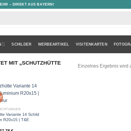
MEHR – DIREKT AUS BAYERN!
N
SCHILDER
WERBEARTIKEL
VISITENKARTEN
FOTOGR
T MIT „SCHUTZHÜTTE
Einzelnes Ergebnis wird 
!
RICHTUNGEN
te Variante 14 Schild
m R20x15 | T&E
Ursprünglicher
Aktueller
37,78
€