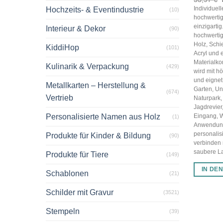
Individuel
Hochzeits- & Eventindustrie
(10)
hochwertig
einzigarti
Interieur & Dekor
(90)
hochwertig
Holz, Schi
KiddiHop
(101)
Acryl und 
Materialko
Kulinarik & Verpackung
(429)
wird mit hö
und eignet 
Metallkarten – Herstellung &
Garten, U
(674)
Vertrieb
Naturpark,
Jagdrevier
Personalisierte Namen aus Holz
Eingang, 
(1)
Anwendun
personalis
Produkte für Kinder & Bildung
(90)
verbinden
saubere Las
Produkte für Tiere
(149)
IN DE
Schablonen
(21)
Schilder mit Gravur
(3521)
Stempeln
(39)