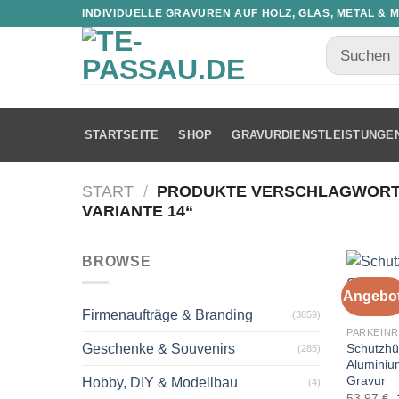
INDIVIDUELLE GRAVUREN AUF HOLZ, GLAS, METAL & 
STARTSEITE
SHOP
GRAVURDIENSTLEISTUNGE
START
/
PRODUKTE VERSCHLAGWORTE
VARIANTE 14“
BROWSE
Angebot
Firmenaufträge & Branding
(3859)
PARKEIN
Schutzhüt
Geschenke & Souvenirs
(285)
Aluminiu
Gravur
Hobby, DIY & Modellbau
(4)
53,97
€