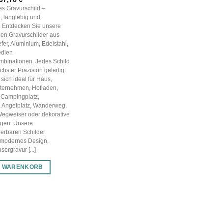
Preis
Preis
les Gravurschild –
war:
ist:
, langlebig und
53,97 €
37,78 €.
g. Entdecken Sie unsere
en Gravurschilder aus
efer, Aluminium, Edelstahl,
edlen
mbinationen. Jedes Schild
chster Präzision gefertigt
sich ideal für Haus,
nternehmen, Hofladen,
 Campingplatz,
, Angelplatz, Wanderweg,
Wegweiser oder dekorative
gen. Unsere
ierbaren Schilder
 modernes Design,
ergravur [...]
N WARENKORB