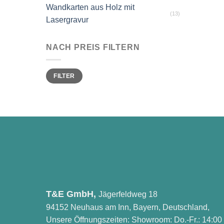
Wandkarten aus Holz mit
(13)
Lasergravur
NACH PREIS FILTERN
Min.
Max.
FILTER
Preis
Preis
T&E GmbH,
Jägerfeldweg 18
94152 Neuhaus am Inn, Bayern, Deutschland,
Unsere Öffnungszeiten: Showroom: Do.-Fr.: 14:00 