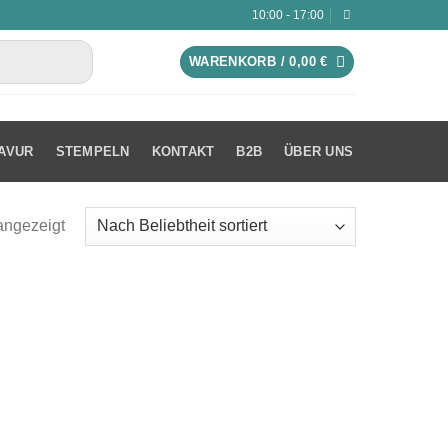
10:00 - 17:00
WARENKORB /
0,00
€
AVUR
STEMPELN
KONTAKT
B2B
ÜBER UNS
angezeigt