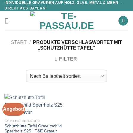
INDIVIDUELLE GRAVUREN AUF HOLZ, GLAS, METAL & MEHR –
DIREKT AUS BAYERN!
START
/
PRODUKTE VERSCHLAGWORTET MIT
„SCHUTZHÜTTE TAFEL“
FILTER
Angebot!
PARKEINRICHTUNGEN
Schutzhütte Tafel Gravurschild
Sperrholz S25 | T&E Gravur