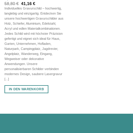
Ursprünglicher
Aktueller
58,80
€
41,16
€
Preis
Preis
Individuelles Gravurschild – hochwertig,
war:
ist:
langlebig und einzigartig. Entdecken Sie
58,80 €
41,16 €.
unsere hochwertigen Gravurschilder aus
Holz, Schiefer, Aluminium, Edelstahl,
Acryl und edlen Materialkombinationen.
Jedes Schild wird mit höchster Präzision
gefertigt und eignet sich ideal für Haus,
Garten, Unternehmen, Hofladen,
Naturpark, Campingplatz, Jagdrevier,
Angelplatz, Wanderweg, Eingang,
Wegweiser oder dekorative
Anwendungen. Unsere
personalisierbaren Schilder verbinden
modernes Design, saubere Lasergravur
[...]
IN DEN WARENKORB