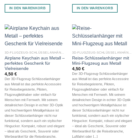
IN DEN WARENKORB
IN DEN WARENKORB
3D-FLUGZEUG-SCHLÜSSELANHÄNGER AUS METALL
3D-FLUGZEUG-SCHLÜSSELANHÄNGER AUS METALL
Airplane Keychain aus Metall –
Reise-Schlüsselanhänger mit
perfektes Geschenk für
Mini-Flugzeug aus Metall
Vielreisende
4,50
€
4,50
€
Der 3D-Flugzeug-Schlüsselanhänger
Der 3D-Flugzeug-Schlüsselanhänger
aus Metall ist das perfekte Accessoire
aus Metall ist das perfekte Accessoire
für Reisebegeisterte, Piloten,
für Reisebegeisterte, Piloten,
Flugzeugliebhaber oder einfach für
Flugzeugliebhaber oder einfach für
Menschen mit Fernweh. Mit seinem
Menschen mit Fernweh. Mit seinem
detailreichen Design in echter 3D-Optik
detailreichen Design in echter 3D-Optik
und hochwertigem Metallgehäuse ist
und hochwertigem Metallgehäuse ist
dieser Schlüsselanhänger nicht nur
dieser Schlüsselanhänger nicht nur
funktional, sondern auch ein stylischer
funktional, sondern auch ein stylischer
Hingucker. Kompakt, robust und elegant
Hingucker. Kompakt, robust und elegant
– ideal als Geschenk, Souvenir oder
– ideal als Geschenk, Souvenir oder
Werbeartikel für die Reisebranche,
Werbeartikel für die Reisebranche,
Luftfahrt oder [...]