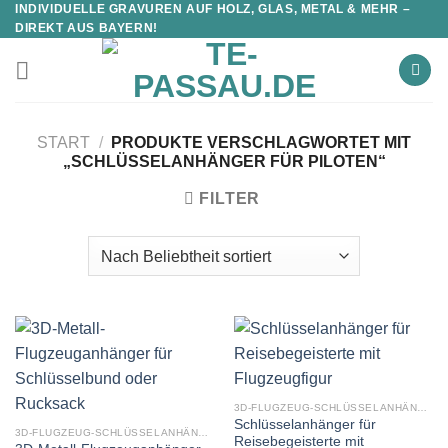
INDIVIDUELLE GRAVUREN AUF HOLZ, GLAS, METAL & MEHR –
DIREKT AUS BAYERN!
START
/
PRODUKTE VERSCHLAGWORTET MIT
„SCHLÜSSELANHÄNGER FÜR PILOTEN“
FILTER
3D-FLUGZEUG-SCHLÜSSELANHÄNGER AUS METALL
Schlüsselanhänger für
3D-FLUGZEUG-SCHLÜSSELANHÄNGER AUS METALL
Reisebegeisterte mit