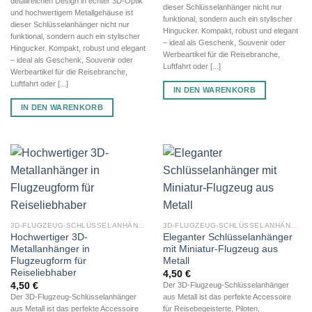
detailreichen Design in echter 3D-Optik
dieser Schlüsselanhänger nicht nur
und hochwertigem Metallgehäuse ist
funktional, sondern auch ein stylischer
dieser Schlüsselanhänger nicht nur
Hingucker. Kompakt, robust und elegant
funktional, sondern auch ein stylischer
– ideal als Geschenk, Souvenir oder
Hingucker. Kompakt, robust und elegant
Werbeartikel für die Reisebranche,
– ideal als Geschenk, Souvenir oder
Luftfahrt oder [...]
Werbeartikel für die Reisebranche,
Luftfahrt oder [...]
IN DEN WARENKORB
IN DEN WARENKORB
3D-FLUGZEUG-SCHLÜSSELANHÄNGER AUS METALL
3D-FLUGZEUG-SCHLÜSSELANHÄNGER AUS METALL
Hochwertiger 3D-
Eleganter Schlüsselanhänger
Metallanhänger in
mit Miniatur-Flugzeug aus
Flugzeugform für
Metall
Reiseliebhaber
4,50
€
4,50
€
Der 3D-Flugzeug-Schlüsselanhänger
Der 3D-Flugzeug-Schlüsselanhänger
aus Metall ist das perfekte Accessoire
aus Metall ist das perfekte Accessoire
für Reisebegeisterte, Piloten,