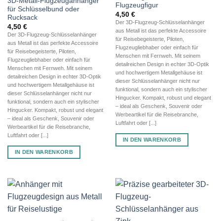
3D-Metall-Flugzeuganhänger
Flugzeugfigur
für Schlüsselbund oder
4,50
€
Rucksack
Der 3D-Flugzeug-Schlüsselanhänger
4,50
€
aus Metall ist das perfekte Accessoire
Der 3D-Flugzeug-Schlüsselanhänger
für Reisebegeisterte, Piloten,
aus Metall ist das perfekte Accessoire
Flugzeugliebhaber oder einfach für
für Reisebegeisterte, Piloten,
Menschen mit Fernweh. Mit seinem
Flugzeugliebhaber oder einfach für
detailreichen Design in echter 3D-Optik
Menschen mit Fernweh. Mit seinem
und hochwertigem Metallgehäuse ist
detailreichen Design in echter 3D-Optik
dieser Schlüsselanhänger nicht nur
und hochwertigem Metallgehäuse ist
funktional, sondern auch ein stylischer
dieser Schlüsselanhänger nicht nur
Hingucker. Kompakt, robust und elegant
funktional, sondern auch ein stylischer
– ideal als Geschenk, Souvenir oder
Hingucker. Kompakt, robust und elegant
Werbeartikel für die Reisebranche,
– ideal als Geschenk, Souvenir oder
Luftfahrt oder [...]
Werbeartikel für die Reisebranche,
Luftfahrt oder [...]
IN DEN WARENKORB
IN DEN WARENKORB