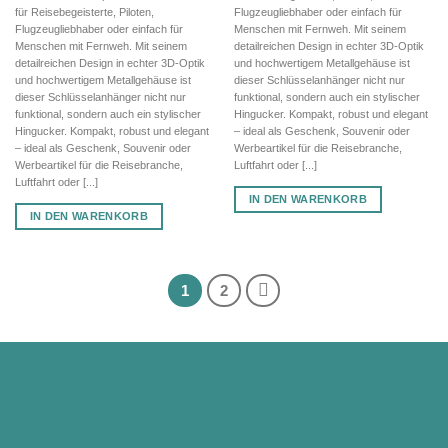
für Reisebegeisterte, Piloten,
Flugzeugliebhaber oder einfach für
Flugzeugliebhaber oder einfach für
Menschen mit Fernweh. Mit seinem
Menschen mit Fernweh. Mit seinem
detailreichen Design in echter 3D-Optik
detailreichen Design in echter 3D-Optik
und hochwertigem Metallgehäuse ist
und hochwertigem Metallgehäuse ist
dieser Schlüsselanhänger nicht nur
dieser Schlüsselanhänger nicht nur
funktional, sondern auch ein stylischer
funktional, sondern auch ein stylischer
Hingucker. Kompakt, robust und elegant
Hingucker. Kompakt, robust und elegant
– ideal als Geschenk, Souvenir oder
– ideal als Geschenk, Souvenir oder
Werbeartikel für die Reisebranche,
Werbeartikel für die Reisebranche,
Luftfahrt oder [...]
Luftfahrt oder [...]
IN DEN WARENKORB
IN DEN WARENKORB
1
2