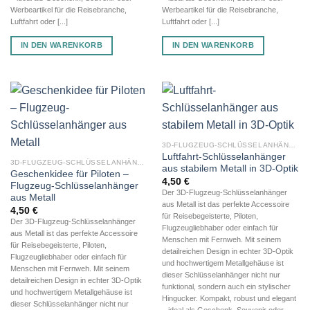
Werbeartikel für die Reisebranche,
Werbeartikel für die Reisebranche,
Luftfahrt oder [...]
Luftfahrt oder [...]
IN DEN WARENKORB
IN DEN WARENKORB
3D-FLUGZEUG-SCHLÜSSELANHÄNGER AUS METALL
Luftfahrt-Schlüsselanhänger
3D-FLUGZEUG-SCHLÜSSELANHÄNGER AUS METALL
aus stabilem Metall in 3D-Optik
Geschenkidee für Piloten –
4,50
€
Flugzeug-Schlüsselanhänger
Der 3D-Flugzeug-Schlüsselanhänger
aus Metall
aus Metall ist das perfekte Accessoire
4,50
€
für Reisebegeisterte, Piloten,
Der 3D-Flugzeug-Schlüsselanhänger
Flugzeugliebhaber oder einfach für
aus Metall ist das perfekte Accessoire
Menschen mit Fernweh. Mit seinem
für Reisebegeisterte, Piloten,
detailreichen Design in echter 3D-Optik
Flugzeugliebhaber oder einfach für
und hochwertigem Metallgehäuse ist
Menschen mit Fernweh. Mit seinem
dieser Schlüsselanhänger nicht nur
detailreichen Design in echter 3D-Optik
funktional, sondern auch ein stylischer
und hochwertigem Metallgehäuse ist
Hingucker. Kompakt, robust und elegant
dieser Schlüsselanhänger nicht nur
– ideal als Geschenk, Souvenir oder