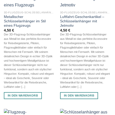
3D-FLUGZEUG-SCHLÜSSELANHÄNGER AUS METALL
3D-FLUGZEUG-SCHLÜSSELANHÄNGER AUS METALL
Metallischer
Luftfahrt-Geschenkartikel –
Schlüsselanhänger im Stil
Schlüsselanhänger mit
eines Flugzeugs
Jetmotiv
4,50
€
4,50
€
Der 3D-Flugzeug-Schlüsselanhänger
Der 3D-Flugzeug-Schlüsselanhänger
aus Metall ist das perfekte Accessoire
aus Metall ist das perfekte Accessoire
für Reisebegeisterte, Piloten,
für Reisebegeisterte, Piloten,
Flugzeugliebhaber oder einfach für
Flugzeugliebhaber oder einfach für
Menschen mit Fernweh. Mit seinem
Menschen mit Fernweh. Mit seinem
detailreichen Design in echter 3D-Optik
detailreichen Design in echter 3D-Optik
und hochwertigem Metallgehäuse ist
und hochwertigem Metallgehäuse ist
dieser Schlüsselanhänger nicht nur
dieser Schlüsselanhänger nicht nur
funktional, sondern auch ein stylischer
funktional, sondern auch ein stylischer
Hingucker. Kompakt, robust und elegant
Hingucker. Kompakt, robust und elegant
– ideal als Geschenk, Souvenir oder
– ideal als Geschenk, Souvenir oder
Werbeartikel für die Reisebranche,
Werbeartikel für die Reisebranche,
Luftfahrt oder [...]
Luftfahrt oder [...]
IN DEN WARENKORB
IN DEN WARENKORB