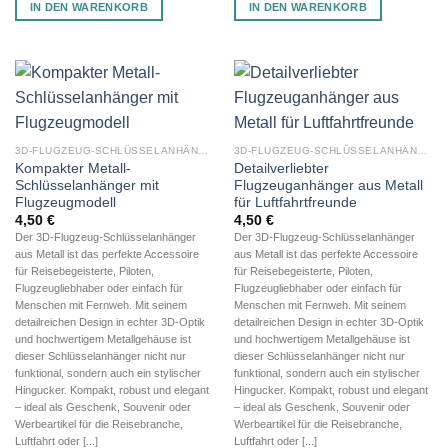
IN DEN WARENKORB
IN DEN WARENKORB
3D-FLUGZEUG-SCHLÜSSELANHÄNGER AUS METALL
3D-FLUGZEUG-SCHLÜSSELANHÄNGER AUS METALL
Kompakter Metall-
Detailverliebter
Schlüsselanhänger mit
Flugzeuganhänger aus Metall
Flugzeugmodell
für Luftfahrtfreunde
4,50
€
4,50
€
Der 3D-Flugzeug-Schlüsselanhänger
Der 3D-Flugzeug-Schlüsselanhänger
aus Metall ist das perfekte Accessoire
aus Metall ist das perfekte Accessoire
für Reisebegeisterte, Piloten,
für Reisebegeisterte, Piloten,
Flugzeugliebhaber oder einfach für
Flugzeugliebhaber oder einfach für
Menschen mit Fernweh. Mit seinem
Menschen mit Fernweh. Mit seinem
detailreichen Design in echter 3D-Optik
detailreichen Design in echter 3D-Optik
und hochwertigem Metallgehäuse ist
und hochwertigem Metallgehäuse ist
dieser Schlüsselanhänger nicht nur
dieser Schlüsselanhänger nicht nur
funktional, sondern auch ein stylischer
funktional, sondern auch ein stylischer
Hingucker. Kompakt, robust und elegant
Hingucker. Kompakt, robust und elegant
– ideal als Geschenk, Souvenir oder
– ideal als Geschenk, Souvenir oder
Werbeartikel für die Reisebranche,
Werbeartikel für die Reisebranche,
Luftfahrt oder [...]
Luftfahrt oder [...]