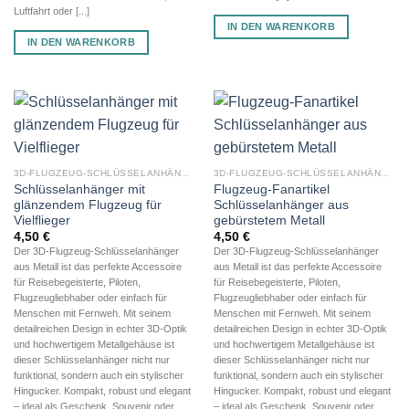
Luftfahrt oder [...]
IN DEN WARENKORB
IN DEN WARENKORB
3D-FLUGZEUG-SCHLÜSSELANHÄNGER AUS METALL
3D-FLUGZEUG-SCHLÜSSELANHÄNGER AUS METALL
Schlüsselanhänger mit
Flugzeug-Fanartikel
glänzendem Flugzeug für
Schlüsselanhänger aus
Vielflieger
gebürstetem Metall
4,50
€
4,50
€
Der 3D-Flugzeug-Schlüsselanhänger
Der 3D-Flugzeug-Schlüsselanhänger
aus Metall ist das perfekte Accessoire
aus Metall ist das perfekte Accessoire
für Reisebegeisterte, Piloten,
für Reisebegeisterte, Piloten,
Flugzeugliebhaber oder einfach für
Flugzeugliebhaber oder einfach für
Menschen mit Fernweh. Mit seinem
Menschen mit Fernweh. Mit seinem
detailreichen Design in echter 3D-Optik
detailreichen Design in echter 3D-Optik
und hochwertigem Metallgehäuse ist
und hochwertigem Metallgehäuse ist
dieser Schlüsselanhänger nicht nur
dieser Schlüsselanhänger nicht nur
funktional, sondern auch ein stylischer
funktional, sondern auch ein stylischer
Hingucker. Kompakt, robust und elegant
Hingucker. Kompakt, robust und elegant
– ideal als Geschenk, Souvenir oder
– ideal als Geschenk, Souvenir oder