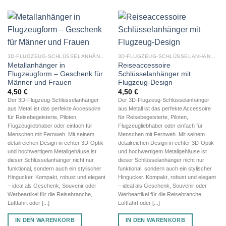
3D-FLUGZEUG-SCHLÜSSELANHÄNGER AUS METALL
3D-FLUGZEUG-SCHLÜSSELANHÄNGER AUS METALL
Metallanhänger in
Reiseaccessoire
Flugzeugform – Geschenk für
Schlüsselanhänger mit
Männer und Frauen
Flugzeug-Design
4,50
€
4,50
€
Der 3D-Flugzeug-Schlüsselanhänger
Der 3D-Flugzeug-Schlüsselanhänger
aus Metall ist das perfekte Accessoire
aus Metall ist das perfekte Accessoire
für Reisebegeisterte, Piloten,
für Reisebegeisterte, Piloten,
Flugzeugliebhaber oder einfach für
Flugzeugliebhaber oder einfach für
Menschen mit Fernweh. Mit seinem
Menschen mit Fernweh. Mit seinem
detailreichen Design in echter 3D-Optik
detailreichen Design in echter 3D-Optik
und hochwertigem Metallgehäuse ist
und hochwertigem Metallgehäuse ist
dieser Schlüsselanhänger nicht nur
dieser Schlüsselanhänger nicht nur
funktional, sondern auch ein stylischer
funktional, sondern auch ein stylischer
Hingucker. Kompakt, robust und elegant
Hingucker. Kompakt, robust und elegant
– ideal als Geschenk, Souvenir oder
– ideal als Geschenk, Souvenir oder
Werbeartikel für die Reisebranche,
Werbeartikel für die Reisebranche,
Luftfahrt oder [...]
Luftfahrt oder [...]
IN DEN WARENKORB
IN DEN WARENKORB