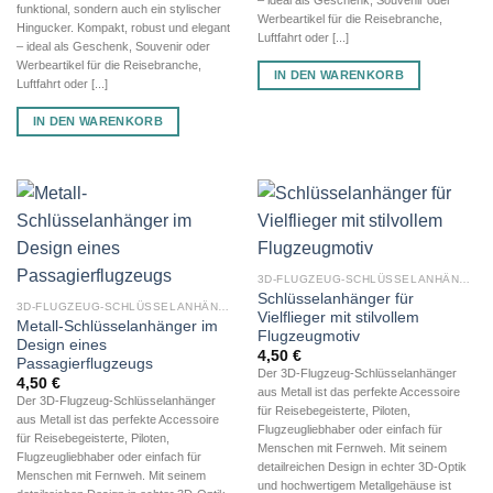
funktional, sondern auch ein stylischer
Werbeartikel für die Reisebranche,
Hingucker. Kompakt, robust und elegant
Luftfahrt oder [...]
– ideal als Geschenk, Souvenir oder
Werbeartikel für die Reisebranche,
IN DEN WARENKORB
Luftfahrt oder [...]
IN DEN WARENKORB
3D-FLUGZEUG-SCHLÜSSELANHÄNGER AUS METALL
Schlüsselanhänger für
3D-FLUGZEUG-SCHLÜSSELANHÄNGER AUS METALL
Vielflieger mit stilvollem
Metall-Schlüsselanhänger im
Flugzeugmotiv
Design eines
4,50
€
Passagierflugzeugs
Der 3D-Flugzeug-Schlüsselanhänger
4,50
€
aus Metall ist das perfekte Accessoire
Der 3D-Flugzeug-Schlüsselanhänger
für Reisebegeisterte, Piloten,
aus Metall ist das perfekte Accessoire
Flugzeugliebhaber oder einfach für
für Reisebegeisterte, Piloten,
Menschen mit Fernweh. Mit seinem
Flugzeugliebhaber oder einfach für
detailreichen Design in echter 3D-Optik
Menschen mit Fernweh. Mit seinem
und hochwertigem Metallgehäuse ist