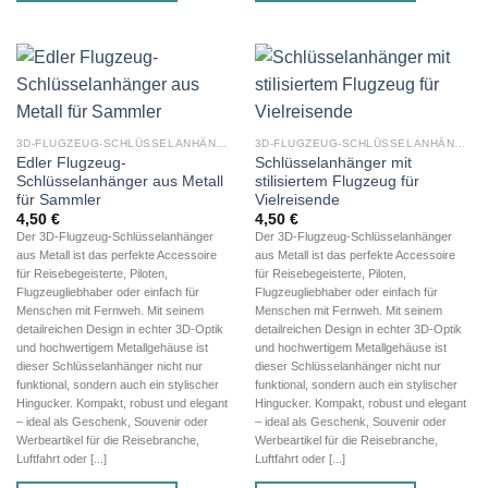
3D-FLUGZEUG-SCHLÜSSELANHÄNGER AUS METALL
3D-FLUGZEUG-SCHLÜSSELANHÄNGER AUS METALL
Edler Flugzeug-
Schlüsselanhänger mit
Schlüsselanhänger aus Metall
stilisiertem Flugzeug für
für Sammler
Vielreisende
4,50
€
4,50
€
Der 3D-Flugzeug-Schlüsselanhänger
Der 3D-Flugzeug-Schlüsselanhänger
aus Metall ist das perfekte Accessoire
aus Metall ist das perfekte Accessoire
für Reisebegeisterte, Piloten,
für Reisebegeisterte, Piloten,
Flugzeugliebhaber oder einfach für
Flugzeugliebhaber oder einfach für
Menschen mit Fernweh. Mit seinem
Menschen mit Fernweh. Mit seinem
detailreichen Design in echter 3D-Optik
detailreichen Design in echter 3D-Optik
und hochwertigem Metallgehäuse ist
und hochwertigem Metallgehäuse ist
dieser Schlüsselanhänger nicht nur
dieser Schlüsselanhänger nicht nur
funktional, sondern auch ein stylischer
funktional, sondern auch ein stylischer
Hingucker. Kompakt, robust und elegant
Hingucker. Kompakt, robust und elegant
– ideal als Geschenk, Souvenir oder
– ideal als Geschenk, Souvenir oder
Werbeartikel für die Reisebranche,
Werbeartikel für die Reisebranche,
Luftfahrt oder [...]
Luftfahrt oder [...]