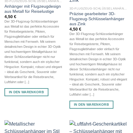
3D-FLUGZEUG-SCHLÜSSELANHÄNGER AUS METALL
Anhänger mit Flugzeugdesign
3D-FLUGZEUG-SCHLÜSSELANHÄNGER AUS METALL
aus Metall für Reiselustige
Präzise gearbeiteter 3D-
4,50
€
Flugzeug-Schlüsselanhänger
Der 3D-Flugzeug-Schlüsselanhänger
aus Zink
aus Metall ist das perfekte Accessoire
4,50
€
für Reisebegeisterte, Piloten,
Der 3D-Flugzeug-Schlüsselanhänger
Flugzeugliebhaber oder einfach für
aus Metall ist das perfekte Accessoire
Menschen mit Fernweh. Mit seinem
für Reisebegeisterte, Piloten,
detailreichen Design in echter 3D-Optik
Flugzeugliebhaber oder einfach für
und hochwertigem Metallgehäuse ist
Menschen mit Fernweh. Mit seinem
dieser Schlüsselanhänger nicht nur
detailreichen Design in echter 3D-Optik
funktional, sondern auch ein stylischer
und hochwertigem Metallgehäuse ist
Hingucker. Kompakt, robust und elegant
dieser Schlüsselanhänger nicht nur
– ideal als Geschenk, Souvenir oder
funktional, sondern auch ein stylischer
Werbeartikel für die Reisebranche,
Hingucker. Kompakt, robust und elegant
Luftfahrt oder [...]
– ideal als Geschenk, Souvenir oder
Werbeartikel für die Reisebranche,
IN DEN WARENKORB
Luftfahrt oder [...]
IN DEN WARENKORB