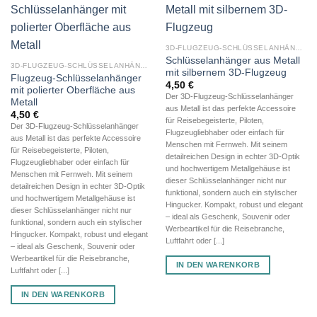
3D-FLUGZEUG-SCHLÜSSELANHÄNGER AUS METALL
Schlüsselanhänger aus Metall
3D-FLUGZEUG-SCHLÜSSELANHÄNGER AUS METALL
mit silbernem 3D-Flugzeug
Flugzeug-Schlüsselanhänger
4,50
€
mit polierter Oberfläche aus
Der 3D-Flugzeug-Schlüsselanhänger
Metall
aus Metall ist das perfekte Accessoire
4,50
€
für Reisebegeisterte, Piloten,
Der 3D-Flugzeug-Schlüsselanhänger
Flugzeugliebhaber oder einfach für
aus Metall ist das perfekte Accessoire
Menschen mit Fernweh. Mit seinem
für Reisebegeisterte, Piloten,
detailreichen Design in echter 3D-Optik
Flugzeugliebhaber oder einfach für
und hochwertigem Metallgehäuse ist
Menschen mit Fernweh. Mit seinem
dieser Schlüsselanhänger nicht nur
detailreichen Design in echter 3D-Optik
funktional, sondern auch ein stylischer
und hochwertigem Metallgehäuse ist
Hingucker. Kompakt, robust und elegant
dieser Schlüsselanhänger nicht nur
– ideal als Geschenk, Souvenir oder
funktional, sondern auch ein stylischer
Werbeartikel für die Reisebranche,
Hingucker. Kompakt, robust und elegant
Luftfahrt oder [...]
– ideal als Geschenk, Souvenir oder
Werbeartikel für die Reisebranche,
IN DEN WARENKORB
Luftfahrt oder [...]
IN DEN WARENKORB