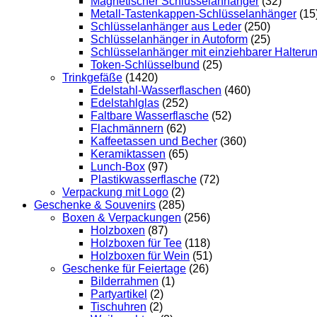
Magnetischer Schlüsselanhänger
(32)
Metall-Tastenkappen-Schlüsselanhänger
(15
Schlüsselanhänger aus Leder
(250)
Schlüsselanhänger in Autoform
(25)
Schlüsselanhänger mit einziehbarer Halteru
Token-Schlüsselbund
(25)
Trinkgefäße
(1420)
Edelstahl-Wasserflaschen
(460)
Edelstahlglas
(252)
Faltbare Wasserflasche
(52)
Flachmännern
(62)
Kaffeetassen und Becher
(360)
Keramiktassen
(65)
Lunch-Box
(97)
Plastikwasserflasche
(72)
Verpackung mit Logo
(2)
Geschenke & Souvenirs
(285)
Boxen & Verpackungen
(256)
Holzboxen
(87)
Holzboxen für Tee
(118)
Holzboxen für Wein
(51)
Geschenke für Feiertage
(26)
Bilderrahmen
(1)
Partyartikel
(2)
Tischuhren
(2)