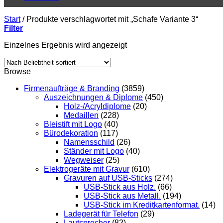
Start
/
Produkte verschlagwortet mit „Schafe Variante 3“
Filter
Einzelnes Ergebnis wird angezeigt
Browse
Firmenaufträge & Branding
(3859)
Auszeichnungen & Diplome
(450)
Holz-/Acryldiplome
(20)
Medaillen
(228)
Bleistift mit Logo
(40)
Bürodekoration
(117)
Namensschild
(26)
Ständer mit Logo
(40)
Wegweiser
(25)
Elektrogeräte mit Gravur
(610)
Gravuren auf USB-Sticks
(274)
USB-Stick aus Holz.
(66)
USB-Stick aus Metall.
(194)
USB-Stick im Kreditkartenformat.
(14)
Ladegerät für Telefon
(29)
Lautsprecher
(82)