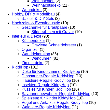
Weihnachten
(2)
Weihnachtsdeko
(21)
Wohndekor
(3)
Hobby, DIY & Modellbau
(4)
Bastel- & DIY-Sets
(2)
Hochzeits- & Eventindustrie
(10)
Geschenke für Brautpaare
(10)
Bilderrahmen mit Gravur
(10)
Interieur & Dekor
(90)
Küchendekor
(1)
Gravierte Schneidebretter
(1)
Organizer
(1)
Wanddekoration
(86)
Wanduhren
(81)
Zimmerdeko
(2)
KiddiHop
(101)
Deko für Kinderzimmer KiddyHop
(10)
Dinosaurier-Regale KiddyHop
(10)
Haustiere-Regale KiddyHop
(10)
Insekten-Regale KiddyHop
(10)
Puzzles für Kinder KiddiHop
(10)
Savannenbewohner -Regale KiddyHop
(10)
Spielzeug für Kinder KiddyHop
(10)
Vögel und Antarktis-Regale KiddyHop
(10)
Waldtiere-Regale KiddyHop
(11)