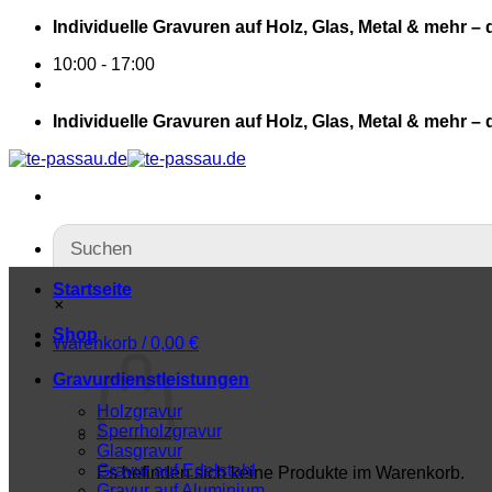
Individuelle Gravuren auf Holz, Glas, Metal & mehr – 
10:00 - 17:00
Individuelle Gravuren auf Holz, Glas, Metal & mehr – 
Startseite
×
Shop
Warenkorb /
0,00
€
Gravurdienstleistungen
Holzgravur
Sperrholzgravur
Glasgravur
Gravur auf Edelstahl
Es befinden sich keine Produkte im Warenkorb.
Gravur auf Aluminium