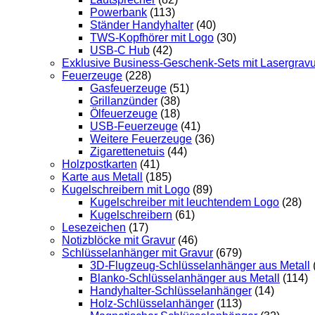
Powerbank
(113)
Ständer Handyhalter
(40)
TWS-Kopfhörer mit Logo
(30)
USB-C Hub
(42)
Exklusive Business-Geschenk-Sets mit Lasergravu
Feuerzeuge
(228)
Gasfeuerzeuge
(51)
Grillanzünder
(38)
Ölfeuerzeuge
(18)
USB-Feuerzeuge
(41)
Weitere Feuerzeuge
(36)
Zigarettenetuis
(44)
Holzpostkarten
(41)
Karte aus Metall
(185)
Kugelschreibern mit Logo
(89)
Kugelschreiber mit leuchtendem Logo
(28)
Kugelschreibern
(61)
Lesezeichen
(17)
Notizblöcke mit Gravur
(46)
Schlüsselanhänger mit Gravur
(679)
3D-Flugzeug-Schlüsselanhänger aus Metall
Blanko-Schlüsselanhänger aus Metall
(114)
Handyhalter-Schlüsselanhänger
(14)
Holz-Schlüsselanhänger
(113)