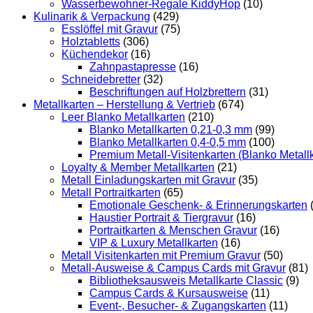
Wasserbewohner-Regale KiddyHop
(10)
Kulinarik & Verpackung
(429)
Esslöffel mit Gravur
(75)
Holztabletts
(306)
Küchendekor
(16)
Zahnpastapresse
(16)
Schneidebretter
(32)
Beschriftungen auf Holzbrettern
(31)
Metallkarten – Herstellung & Vertrieb
(674)
Leer Blanko Metallkarten
(210)
Blanko Metallkarten 0,21-0,3 mm
(99)
Blanko Metallkarten 0,4-0,5 mm
(100)
Premium Metall-Visitenkarten (Blanko Metall
Loyalty & Member Metallkarten
(21)
Metall Einladungskarten mit Gravur
(35)
Metall Portraitkarten
(65)
Emotionale Geschenk- & Erinnerungskarten
Haustier Portrait & Tiergravur
(16)
Portraitkarten & Menschen Gravur
(16)
VIP & Luxury Metallkarten
(16)
Metall Visitenkarten mit Premium Gravur
(50)
Metall-Ausweise & Campus Cards mit Gravur
(81)
Bibliotheksausweis Metallkarte Classic
(9)
Campus Cards & Kursausweise
(11)
Event-, Besucher- & Zugangskarten
(11)