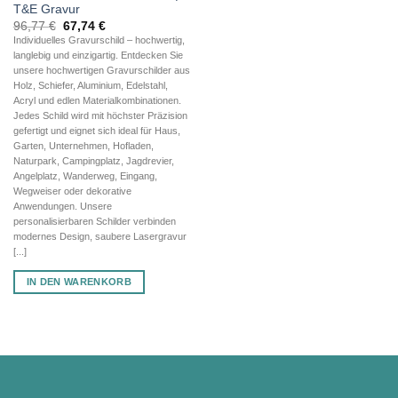
T&E Gravur
Ursprünglicher
Aktueller
96,77
€
67,74
€
Preis
Preis
Individuelles Gravurschild – hochwertig,
war:
ist:
langlebig und einzigartig. Entdecken Sie
96,77 €
67,74 €.
unsere hochwertigen Gravurschilder aus
Holz, Schiefer, Aluminium, Edelstahl,
Acryl und edlen Materialkombinationen.
Jedes Schild wird mit höchster Präzision
gefertigt und eignet sich ideal für Haus,
Garten, Unternehmen, Hofladen,
Naturpark, Campingplatz, Jagdrevier,
Angelplatz, Wanderweg, Eingang,
Wegweiser oder dekorative
Anwendungen. Unsere
personalisierbaren Schilder verbinden
modernes Design, saubere Lasergravur
[...]
IN DEN WARENKORB