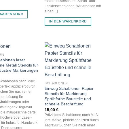
rasiermesserscharfe Sprüh- und
Lackierschablonen. Wir arbeiten mit
einer [...]
 WARENKORB
IN DEN WARENKORB
EN
hablonen laser
ne Metall Stencils für
ndustrie Markierungen
-Schablonen nach Maß:
SCHABLONEN
perfekt appliziert durch
Einweg Schablonen Papier
chen Sie nach einer
Stencils für Markierung
llen Lösung für
Sprühfarbe Baustelle und
Markierungen oder
schnelle Beschriftung
staltungen? Tegravur
15,00
€
n die maßgeschneiderte
Präzisions-Schablonen nach Maß:
 hochwertiger Laser-
Ihre Marke, perfekt appliziert durch
für Industrie, Handwerk
Tegravur Suchen Sie nach einer
. Dank unserer