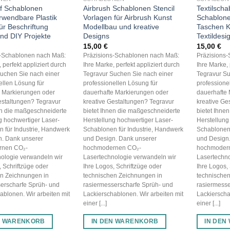
ff Schablonen
Airbrush Schablonen Stencil
Textilscha
rwendbare Plastik
Vorlagen für Airbrush Kunst
Schablonen
für Beschriftung
Modellbau und kreative
Taschen K
und DIY Projekte
Designs
Textildesi
15,00
€
15,00
€
s-Schablonen nach Maß:
Präzisions-Schablonen nach Maß:
Präzisions
 perfekt appliziert durch
Ihre Marke, perfekt appliziert durch
Ihre Marke, 
uchen Sie nach einer
Tegravur Suchen Sie nach einer
Tegravur Su
ellen Lösung für
professionellen Lösung für
professione
e Markierungen oder
dauerhafte Markierungen oder
dauerhafte 
estaltungen? Tegravur
kreative Gestaltungen? Tegravur
kreative Ge
en die maßgeschneiderte
bietet Ihnen die maßgeschneiderte
bietet Ihne
g hochwertiger Laser-
Herstellung hochwertiger Laser-
Herstellung
 für Industrie, Handwerk
Schablonen für Industrie, Handwerk
Schablonen 
n. Dank unserer
und Design. Dank unserer
und Design
rnen CO₂-
hochmodernen CO₂-
hochmoder
ologie verwandeln wir
Lasertechnologie verwandeln wir
Lasertechno
, Schriftzüge oder
Ihre Logos, Schriftzüge oder
Ihre Logos,
en Zeichnungen in
technischen Zeichnungen in
technischen
erscharfe Sprüh- und
rasiermesserscharfe Sprüh- und
rasiermesse
ablonen. Wir arbeiten mit
Lackierschablonen. Wir arbeiten mit
Lackierscha
einer [...]
einer [...]
N WARENKORB
IN DEN WARENKORB
IN DEN