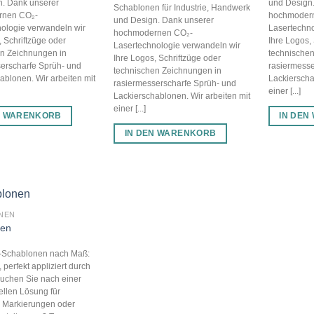
n. Dank unserer
und Design
Schablonen für Industrie, Handwerk
rnen CO₂-
hochmoder
und Design. Dank unserer
ologie verwandeln wir
Lasertechno
hochmodernen CO₂-
, Schriftzüge oder
Ihre Logos,
Lasertechnologie verwandeln wir
en Zeichnungen in
technischen
Ihre Logos, Schriftzüge oder
erscharfe Sprüh- und
rasiermesse
technischen Zeichnungen in
ablonen. Wir arbeiten mit
Lackierscha
rasiermesserscharfe Sprüh- und
einer [...]
Lackierschablonen. Wir arbeiten mit
einer [...]
N WARENKORB
IN DEN
IN DEN WARENKORB
NEN
nen
s-Schablonen nach Maß:
 perfekt appliziert durch
uchen Sie nach einer
ellen Lösung für
e Markierungen oder