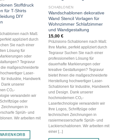
blonen Stoffdruck
SCHABLONEN
 für T-Shirts
Wandschablonen dekorative
leidung DIY
Wand Stencil Vorlagen für
gn
Wohnzimmer Schlafzimmer
und Wandgestaltung
-Schablonen nach Maß:
15,00
€
perfekt appliziert durch
Präzisions-Schablonen nach Maß:
chen Sie nach einer
Ihre Marke, perfekt appliziert durch
llen Lösung für
Tegravur Suchen Sie nach einer
Markierungen oder
professionellen Lösung für
staltungen? Tegravur
dauerhafte Markierungen oder
n die maßgeschneiderte
kreative Gestaltungen? Tegravur
 hochwertiger Laser-
bietet Ihnen die maßgeschneiderte
für Industrie, Handwerk
Herstellung hochwertiger Laser-
. Dank unserer
Schablonen für Industrie, Handwerk
nen CO₂-
und Design. Dank unserer
logie verwandeln wir
hochmodernen CO₂-
 Schriftzüge oder
Lasertechnologie verwandeln wir
 Zeichnungen in
Ihre Logos, Schriftzüge oder
rscharfe Sprüh- und
technischen Zeichnungen in
blonen. Wir arbeiten mit
rasiermesserscharfe Sprüh- und
Lackierschablonen. Wir arbeiten mit
einer [...]
 WARENKORB