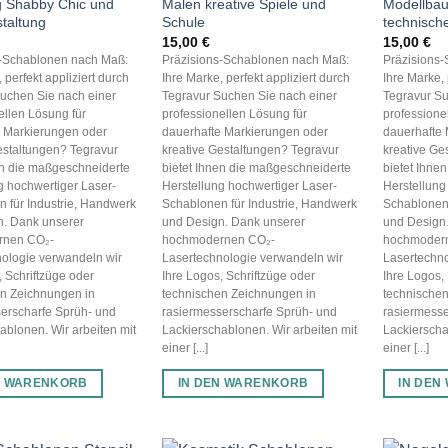
g Shabby Chic und
Malen kreative Spiele und
Modellbau
taltung
Schule
technisch
15,00
€
15,00
€
s-Schablonen nach Maß:
Präzisions-Schablonen nach Maß:
Präzisions
 perfekt appliziert durch
Ihre Marke, perfekt appliziert durch
Ihre Marke, 
uchen Sie nach einer
Tegravur Suchen Sie nach einer
Tegravur Su
ellen Lösung für
professionellen Lösung für
professione
e Markierungen oder
dauerhafte Markierungen oder
dauerhafte 
estaltungen? Tegravur
kreative Gestaltungen? Tegravur
kreative Ge
en die maßgeschneiderte
bietet Ihnen die maßgeschneiderte
bietet Ihne
g hochwertiger Laser-
Herstellung hochwertiger Laser-
Herstellung
 für Industrie, Handwerk
Schablonen für Industrie, Handwerk
Schablonen 
n. Dank unserer
und Design. Dank unserer
und Design
rnen CO₂-
hochmodernen CO₂-
hochmoder
ologie verwandeln wir
Lasertechnologie verwandeln wir
Lasertechno
, Schriftzüge oder
Ihre Logos, Schriftzüge oder
Ihre Logos,
en Zeichnungen in
technischen Zeichnungen in
technischen
erscharfe Sprüh- und
rasiermesserscharfe Sprüh- und
rasiermesse
ablonen. Wir arbeiten mit
Lackierschablonen. Wir arbeiten mit
Lackierscha
einer [...]
einer [...]
N WARENKORB
IN DEN WARENKORB
IN DEN