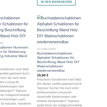
IN DEN WARENKORB
EN
hablonen Nummern
SCHABLONEN
n für Markierung
Buchstabenschablonen
ung Industrie Wand
Alphabet Schablonen für
Beschriftung Wand Holz DIY
Malerschablonen
-Schablonen nach Maß:
wiederverwendbar
perfekt appliziert durch
15,00
€
chen Sie nach einer
Präzisions-Schablonen nach Maß:
llen Lösung für
Ihre Marke, perfekt appliziert durch
Markierungen oder
Tegravur Suchen Sie nach einer
staltungen? Tegravur
professionellen Lösung für
n die maßgeschneiderte
dauerhafte Markierungen oder
 hochwertiger Laser-
kreative Gestaltungen? Tegravur
für Industrie, Handwerk
bietet Ihnen die maßgeschneiderte