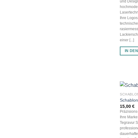
und Desig
hochmode
Lasertechn
Ihre Logos
technisch
rasiermess
Lackiersch
einer [...]
IN DE
SCHABLO
Schablo
15,00
€
Präzision
Ihre Marke,
Tegravur S
profession
dauerhaft