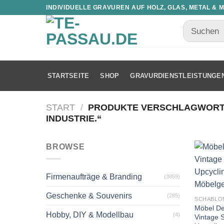
INDIVIDUELLE GRAVUREN AUF HOLZ, GLAS, METAL & 
STARTSEITE
SHOP
GRAVURDIENSTLEISTUNGE
START
/
PRODUKTE VERSCHLAGWORTE
INDUSTRIE.“
BROWSE
Firmenaufträge & Branding
(3859)
Geschenke & Souvenirs
(285)
SCHABLO
Möbel D
Hobby, DIY & Modellbau
(4)
Vintage S