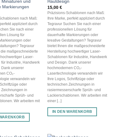
 Miniaturen und
Hautdesign
e Markierungen
15,00
€
Präzisions-Schablonen nach Maß:
-Schablonen nach Maß:
Ihre Marke, perfekt appliziert durch
perfekt appliziert durch
Tegravur Suchen Sie nach einer
chen Sie nach einer
professionellen Lösung für
llen Lösung für
dauerhafte Markierungen oder
Markierungen oder
kreative Gestaltungen? Tegravur
staltungen? Tegravur
bietet Ihnen die maßgeschneiderte
n die maßgeschneiderte
Herstellung hochwertiger Laser-
 hochwertiger Laser-
Schablonen für Industrie, Handwerk
für Industrie, Handwerk
und Design. Dank unserer
. Dank unserer
hochmodernen CO₂-
nen CO₂-
Lasertechnologie verwandeln wir
logie verwandeln wir
Ihre Logos, Schriftzüge oder
 Schriftzüge oder
technischen Zeichnungen in
 Zeichnungen in
rasiermesserscharfe Sprüh- und
rscharfe Sprüh- und
Lackierschablonen. Wir arbeiten mit
blonen. Wir arbeiten mit
einer [...]
IN DEN WARENKORB
 WARENKORB