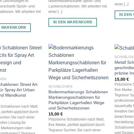
en Zeichnungen in
rasiermesserscharfe Sprüh- und
einer [...]
erscharfe Sprüh- und
Lackierschablonen. Wir arbeiten mit
ablonen. Wir arbeiten mit
einer [...]
IN DEN
IN DEN WARENKORB
N WARENKORB
SCHABLON
Metall Sc
geschnitte
präzise I
15,00
€
NEN
Schablonen Street Art
Präzisions
SCHABLONEN
für Spray Art Urban
Ihre Marke, 
Bodenmarkierungs Schablonen
nd Wandkunst
Tegravur Su
Markierungsschablonen für
professione
Parkplätze Lagerhallen Wege
dauerhafte 
s-Schablonen nach Maß:
und Sicherheitszonen
kreative Ge
 perfekt appliziert durch
15,00
€
bietet Ihne
uchen Sie nach einer
Präzisions-Schablonen nach Maß:
Herstellung
ellen Lösung für
Ihre Marke, perfekt appliziert durch
Schablonen 
e Markierungen oder
Tegravur Suchen Sie nach einer
und Design
estaltungen? Tegravur