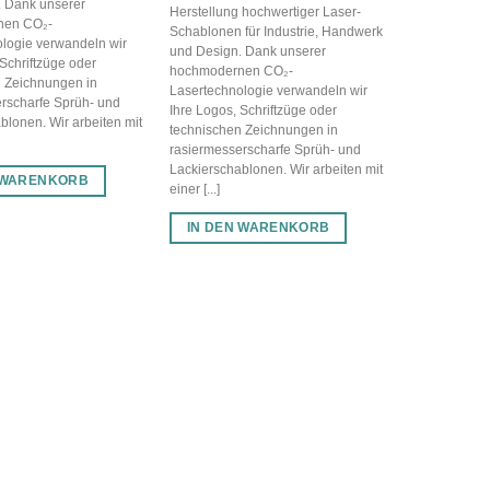
. Dank unserer
Herstellung hochwertiger Laser-
nen CO₂-
Schablonen für Industrie, Handwerk
logie verwandeln wir
und Design. Dank unserer
 Schriftzüge oder
hochmodernen CO₂-
 Zeichnungen in
Lasertechnologie verwandeln wir
rscharfe Sprüh- und
Ihre Logos, Schriftzüge oder
blonen. Wir arbeiten mit
technischen Zeichnungen in
rasiermesserscharfe Sprüh- und
Lackierschablonen. Wir arbeiten mit
 WARENKORB
einer [...]
IN DEN WARENKORB