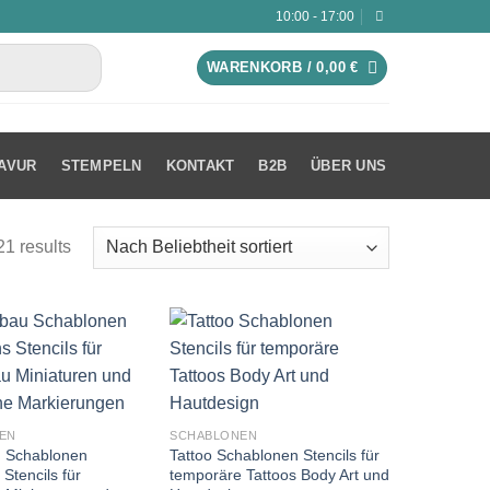
10:00 - 17:00
WARENKORB /
0,00
€
AVUR
STEMPELN
KONTAKT
B2B
ÜBER UNS
21 results
EN
SCHABLONEN
 Schablonen
Tattoo Schablonen Stencils für
 Stencils für
temporäre Tattoos Body Art und