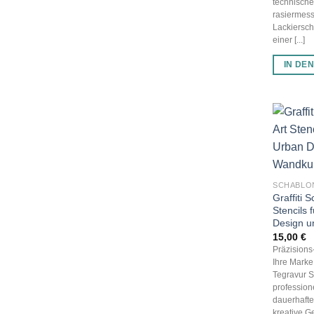
technisch
rasiermess
Lackiersch
einer [...]
IN DE
SCHABLO
Graffiti 
Stencils 
Design u
15,00
€
Präzision
Ihre Marke,
Tegravur S
profession
dauerhaft
kreative G