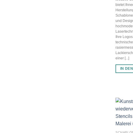
bietet Ihn
Herstellun
Schablonen
und Desig
hochmode
Lasertechn
Ihre Logos
technisch
rasiermess
Lackiersch
einer [...]
IN DE
SCHABLO