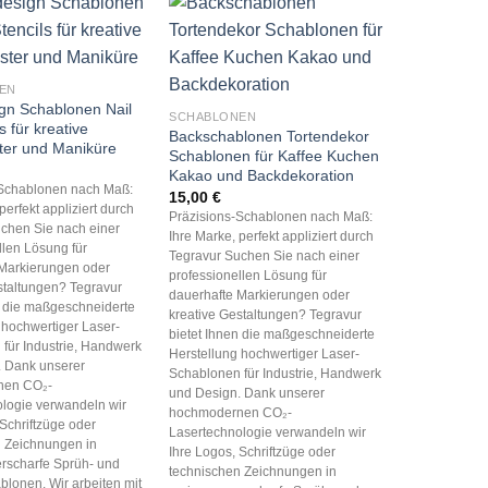
EN
gn Schablonen Nail
SCHABLONEN
s für kreative
Backschablonen Tortendekor
er und Maniküre
Schablonen für Kaffee Kuchen
Kakao und Backdekoration
-Schablonen nach Maß:
15,00
€
perfekt appliziert durch
Präzisions-Schablonen nach Maß:
chen Sie nach einer
Ihre Marke, perfekt appliziert durch
llen Lösung für
Tegravur Suchen Sie nach einer
Markierungen oder
professionellen Lösung für
staltungen? Tegravur
dauerhafte Markierungen oder
n die maßgeschneiderte
kreative Gestaltungen? Tegravur
 hochwertiger Laser-
bietet Ihnen die maßgeschneiderte
für Industrie, Handwerk
Herstellung hochwertiger Laser-
. Dank unserer
Schablonen für Industrie, Handwerk
nen CO₂-
und Design. Dank unserer
logie verwandeln wir
hochmodernen CO₂-
 Schriftzüge oder
Lasertechnologie verwandeln wir
 Zeichnungen in
Ihre Logos, Schriftzüge oder
rscharfe Sprüh- und
technischen Zeichnungen in
blonen. Wir arbeiten mit