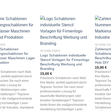
NEN
SCHABLON
e Schablonen
Zahlensc
SCHABLONEN
ngsschablonen für
Schablone
Logo Schablonen individuelle
ässer Maschinen Lager
Beschrift
Stencil Vorlagen für Firmenlogo
uktion
Holz DIY
Beschriftung Werbung und
15,00
€
Branding
s-Schablonen nach Maß:
Präzisions
15,00
€
 perfekt appliziert durch
Ihre Marke, 
Präzisions-Schablonen nach Maß:
uchen Sie nach einer
Tegravur Su
Ihre Marke, perfekt appliziert durch
ellen Lösung für
professione
Tegravur Suchen Sie nach einer
e Markierungen oder
dauerhafte 
professionellen Lösung für
estaltungen? Tegravur
kreative Ge
dauerhafte Markierungen oder
en die maßgeschneiderte
bietet Ihne
kreative Gestaltungen? Tegravur
g hochwertiger Laser-
Herstellung
bietet Ihnen die maßgeschneiderte
 für Industrie, Handwerk
Schablonen 
Herstellung hochwertiger Laser-