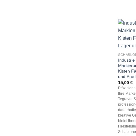
SCHABLO
Industri
Markieru
Kisten F
und Prod
15,00
€
Präzision
Ihre Marke,
Tegravur S
profession
dauerhaft
kreative G
bietet Ihn
Herstellun
Schablonen