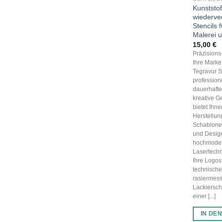
Kunststo
wiederve
Stencils 
Malerei 
15,00
€
Präzision
Ihre Marke,
Tegravur S
profession
dauerhaft
kreative G
bietet Ihn
Herstellun
Schablonen
und Desig
hochmode
Lasertechn
Ihre Logos
technisch
rasiermess
Lackiersch
einer [...]
IN DE