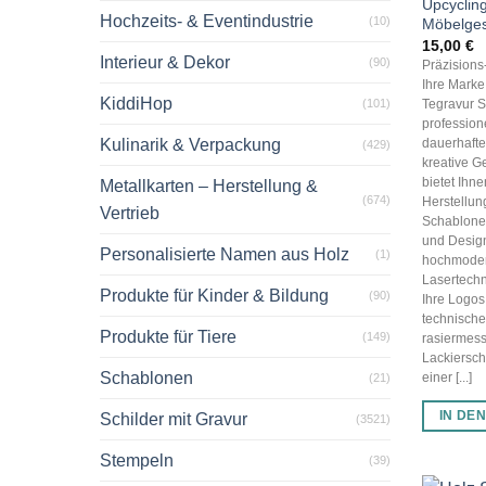
Upcyclin
Hochzeits- & Eventindustrie
(10)
Möbelges
15,00
€
Interieur & Dekor
(90)
Präzision
Ihre Marke,
KiddiHop
(101)
Tegravur S
profession
Kulinarik & Verpackung
dauerhaft
(429)
kreative G
bietet Ihn
Metallkarten – Herstellung &
(674)
Herstellun
Vertrieb
Schablonen
und Desig
Personalisierte Namen aus Holz
(1)
hochmode
Lasertechn
Produkte für Kinder & Bildung
(90)
Ihre Logos
technisch
Produkte für Tiere
(149)
rasiermess
Lackiersch
Schablonen
einer [...]
(21)
IN DE
Schilder mit Gravur
(3521)
Stempeln
(39)