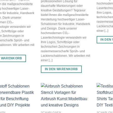
professionellen Lösung für
hochmoder
en die maßgeschneiderte
dauerhafte Markierungen oder
Lasertechno
g hochwertiger Laser-
kreative Gestaltungen? Tegravur
Ihre Logos,
 für Industrie, Handwerk
bietet Ihnen die maßgeschneiderte
technischen
n. Dank unserer
Herstellung hochwertiger Laser-
rasiermesse
rnen CO₂-
Schablonen für Industrie, Handwerk
Lackierscha
ologie verwandeln wir
und Design. Dank unserer
einer [...]
, Schriftzüge oder
hochmodernen CO₂-
en Zeichnungen in
Lasertechnologie verwandeln wir
IN DEN
erscharfe Sprüh- und
Ihre Logos, Schriftzüge oder
ablonen. Wir arbeiten mit
technischen Zeichnungen in
rasiermesserscharfe Sprüh- und
Lackierschablonen. Wir arbeiten mit
N WARENKORB
einer [...]
IN DEN WARENKORB
NEN
SCHABLONEN
SCHABLON