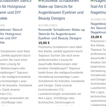
SCHABLON
Nageldesi
NEN
SCHABLONEN
Art Stencil
ablonen Stencil
Kosmetik Schablonen Make-up
Nagelmust
für Holzgravur
Stencils für Augenbrauen
15,00
€
rei und DIY
Eyeliner und Beauty Designs
Präzisions
ekte
15,00
€
Ihre Marke, 
Präzisions-Schablonen nach Maß:
Tegravur Su
s-Schablonen nach Maß:
Ihre Marke, perfekt appliziert durch
professione
 perfekt appliziert durch
Tegravur Suchen Sie nach einer
dauerhafte 
uchen Sie nach einer
professionellen Lösung für
kreative Ge
ellen Lösung für
dauerhafte Markierungen oder
bietet Ihne
e Markierungen oder
kreative Gestaltungen? Tegravur
Herstellung
estaltungen? Tegravur
bietet Ihnen die maßgeschneiderte
Schablonen 
en die maßgeschneiderte
Herstellung hochwertiger Laser-
und Design
g hochwertiger Laser-
Schablonen für Industrie, Handwerk
hochmoder
 für Industrie, Handwerk
und Design. Dank unserer
Lasertechno
n. Dank unserer
hochmodernen CO₂-
Ihre Logos,
rnen CO₂-
Lasertechnologie verwandeln wir
technischen
ologie verwandeln wir
Ihre Logos, Schriftzüge oder
rasiermesse
, Schriftzüge oder
technischen Zeichnungen in
Lackierscha