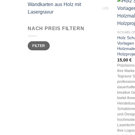
Wandkarten aus Holz mit
(13)
Lasergravur
NACH PREIS FILTERN
SCHABLO
Holz Sch
Vorlagen 
Min.
Max.
FILTER
Preis
Preis
Holzmale
Holzproj
15,00
€
Präzision
Ihre Marke,
Tegravur S
profession
dauerhaft
kreative G
bietet Ihn
Herstellun
Schablonen
und Desig
hochmode
Lasertechn
Ihre Logos