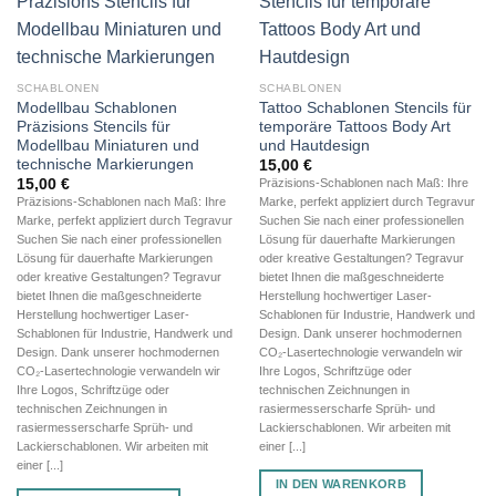
SCHABLONEN
SCHABLONEN
Modellbau Schablonen
Tattoo Schablonen Stencils für
Präzisions Stencils für
temporäre Tattoos Body Art
Modellbau Miniaturen und
und Hautdesign
technische Markierungen
15,00
€
15,00
€
Präzisions-Schablonen nach Maß: Ihre
Präzisions-Schablonen nach Maß: Ihre
Marke, perfekt appliziert durch Tegravur
Marke, perfekt appliziert durch Tegravur
Suchen Sie nach einer professionellen
Suchen Sie nach einer professionellen
Lösung für dauerhafte Markierungen
Lösung für dauerhafte Markierungen
oder kreative Gestaltungen? Tegravur
oder kreative Gestaltungen? Tegravur
bietet Ihnen die maßgeschneiderte
bietet Ihnen die maßgeschneiderte
Herstellung hochwertiger Laser-
Herstellung hochwertiger Laser-
Schablonen für Industrie, Handwerk und
Schablonen für Industrie, Handwerk und
Design. Dank unserer hochmodernen
Design. Dank unserer hochmodernen
CO₂-Lasertechnologie verwandeln wir
CO₂-Lasertechnologie verwandeln wir
Ihre Logos, Schriftzüge oder
Ihre Logos, Schriftzüge oder
technischen Zeichnungen in
technischen Zeichnungen in
rasiermesserscharfe Sprüh- und
rasiermesserscharfe Sprüh- und
Lackierschablonen. Wir arbeiten mit
Lackierschablonen. Wir arbeiten mit
einer [...]
einer [...]
IN DEN WARENKORB