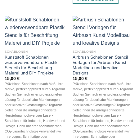
SCHABLONEN
SCHABLONEN
Kunststoff Schablonen
Airbrush Schablonen Stencil
wiederverwendbare Plastik
Vorlagen für Airbrush Kunst
Stencils für Beschriftung
Modellbau und kreative
Malerei und DIY Projekte
Designs
15,00
€
15,00
€
Präzisions-Schablonen nach Maß: Ihre
Präzisions-Schablonen nach Maß: Ihre
Marke, perfekt appliziert durch Tegravur
Marke, perfekt appliziert durch Tegravur
Suchen Sie nach einer professionellen
Suchen Sie nach einer professionellen
Lösung für dauerhafte Markierungen
Lösung für dauerhafte Markierungen
oder kreative Gestaltungen? Tegravur
oder kreative Gestaltungen? Tegravur
bietet Ihnen die maßgeschneiderte
bietet Ihnen die maßgeschneiderte
Herstellung hochwertiger Laser-
Herstellung hochwertiger Laser-
Schablonen für Industrie, Handwerk und
Schablonen für Industrie, Handwerk und
Design. Dank unserer hochmodernen
Design. Dank unserer hochmodernen
CO₂-Lasertechnologie verwandeln wir
CO₂-Lasertechnologie verwandeln wir
Ihre Logos, Schriftzüge oder
Ihre Logos, Schriftzüge oder