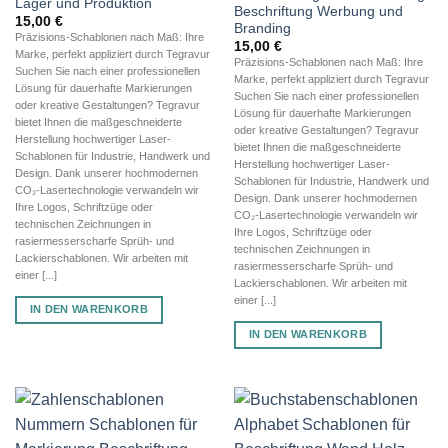
Lager und Produktion
Beschriftung Werbung und
15,00
€
Branding
Präzisions-Schablonen nach Maß: Ihre
15,00
€
Marke, perfekt appliziert durch Tegravur
Präzisions-Schablonen nach Maß: Ihre
Suchen Sie nach einer professionellen
Marke, perfekt appliziert durch Tegravur
Lösung für dauerhafte Markierungen
Suchen Sie nach einer professionellen
oder kreative Gestaltungen? Tegravur
Lösung für dauerhafte Markierungen
bietet Ihnen die maßgeschneiderte
oder kreative Gestaltungen? Tegravur
Herstellung hochwertiger Laser-
bietet Ihnen die maßgeschneiderte
Schablonen für Industrie, Handwerk und
Herstellung hochwertiger Laser-
Design. Dank unserer hochmodernen
Schablonen für Industrie, Handwerk und
CO₂-Lasertechnologie verwandeln wir
Design. Dank unserer hochmodernen
Ihre Logos, Schriftzüge oder
CO₂-Lasertechnologie verwandeln wir
technischen Zeichnungen in
Ihre Logos, Schriftzüge oder
rasiermesserscharfe Sprüh- und
technischen Zeichnungen in
Lackierschablonen. Wir arbeiten mit
rasiermesserscharfe Sprüh- und
einer [...]
Lackierschablonen. Wir arbeiten mit
einer [...]
IN DEN WARENKORB
IN DEN WARENKORB