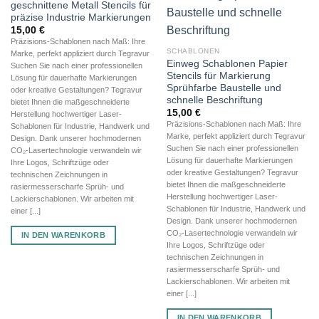
geschnittene Metall Stencils für
präzise Industrie Markierungen
15,00
€
Präzisions-Schablonen nach Maß: Ihre
SCHABLONEN
Marke, perfekt appliziert durch Tegravur
Einweg Schablonen Papier
Suchen Sie nach einer professionellen
Stencils für Markierung
Lösung für dauerhafte Markierungen
Sprühfarbe Baustelle und
oder kreative Gestaltungen? Tegravur
schnelle Beschriftung
bietet Ihnen die maßgeschneiderte
15,00
€
Herstellung hochwertiger Laser-
Präzisions-Schablonen nach Maß: Ihre
Schablonen für Industrie, Handwerk und
Marke, perfekt appliziert durch Tegravur
Design. Dank unserer hochmodernen
Suchen Sie nach einer professionellen
CO₂-Lasertechnologie verwandeln wir
Lösung für dauerhafte Markierungen
Ihre Logos, Schriftzüge oder
oder kreative Gestaltungen? Tegravur
technischen Zeichnungen in
bietet Ihnen die maßgeschneiderte
rasiermesserscharfe Sprüh- und
Herstellung hochwertiger Laser-
Lackierschablonen. Wir arbeiten mit
Schablonen für Industrie, Handwerk und
einer [...]
Design. Dank unserer hochmodernen
CO₂-Lasertechnologie verwandeln wir
IN DEN WARENKORB
Ihre Logos, Schriftzüge oder
technischen Zeichnungen in
rasiermesserscharfe Sprüh- und
Lackierschablonen. Wir arbeiten mit
einer [...]
IN DEN WARENKORB