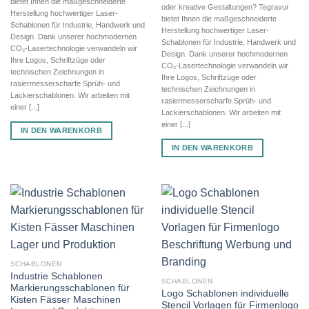
bietet Ihnen die maßgeschneiderte
oder kreative Gestaltungen? Tegravur
Herstellung hochwertiger Laser-
bietet Ihnen die maßgeschneiderte
Schablonen für Industrie, Handwerk und
Herstellung hochwertiger Laser-
Design. Dank unserer hochmodernen
Schablonen für Industrie, Handwerk und
CO₂-Lasertechnologie verwandeln wir
Design. Dank unserer hochmodernen
Ihre Logos, Schriftzüge oder
CO₂-Lasertechnologie verwandeln wir
technischen Zeichnungen in
Ihre Logos, Schriftzüge oder
rasiermesserscharfe Sprüh- und
technischen Zeichnungen in
Lackierschablonen. Wir arbeiten mit
rasiermesserscharfe Sprüh- und
einer [...]
Lackierschablonen. Wir arbeiten mit
einer [...]
IN DEN WARENKORB
IN DEN WARENKORB
SCHABLONEN
Industrie Schablonen
SCHABLONEN
Markierungsschablonen für
Logo Schablonen individuelle
Kisten Fässer Maschinen
Stencil Vorlagen für Firmenlogo