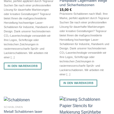
Parkplätze Lagerhallen Wege
Marke, perfekt appliziert durch Tegravur
und Sicherheitszonen
Suchen Sie nach einer professionellen
15,00
€
Lösung für dauerhafte Markierungen
Präzisions-Schablonen nach Maß: Ihre
oder kreative Gestaltungen? Tegravur
Marke, perfekt appliziert durch Tegravur
bietet Ihnen die maßgeschneiderte
Suchen Sie nach einer professionellen
Herstellung hochwertiger Laser-
Lösung für dauerhafte Markierungen
Schablonen für Industrie, Handwerk und
oder kreative Gestaltungen? Tegravur
Design. Dank unserer hochmodernen
bietet Ihnen die maßgeschneiderte
CO₂-Lasertechnologie verwandeln wir
Herstellung hochwertiger Laser-
Ihre Logos, Schriftzüge oder
Schablonen für Industrie, Handwerk und
technischen Zeichnungen in
Design. Dank unserer hochmodernen
rasiermesserscharfe Sprüh- und
CO₂-Lasertechnologie verwandeln wir
Lackierschablonen. Wir arbeiten mit
Ihre Logos, Schriftzüge oder
einer [...]
technischen Zeichnungen in
rasiermesserscharfe Sprüh- und
IN DEN WARENKORB
Lackierschablonen. Wir arbeiten mit
einer [...]
IN DEN WARENKORB
SCHABLONEN
Metall Schablonen laser