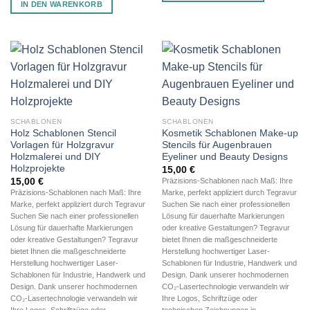
IN DEN WARENKORB
SCHABLONEN
SCHABLONEN
Holz Schablonen Stencil
Kosmetik Schablonen Make-up
Vorlagen für Holzgravur
Stencils für Augenbrauen
Holzmalerei und DIY
Eyeliner und Beauty Designs
Holzprojekte
15,00
€
15,00
€
Präzisions-Schablonen nach Maß: Ihre
Präzisions-Schablonen nach Maß: Ihre
Marke, perfekt appliziert durch Tegravur
Marke, perfekt appliziert durch Tegravur
Suchen Sie nach einer professionellen
Suchen Sie nach einer professionellen
Lösung für dauerhafte Markierungen
Lösung für dauerhafte Markierungen
oder kreative Gestaltungen? Tegravur
oder kreative Gestaltungen? Tegravur
bietet Ihnen die maßgeschneiderte
bietet Ihnen die maßgeschneiderte
Herstellung hochwertiger Laser-
Herstellung hochwertiger Laser-
Schablonen für Industrie, Handwerk und
Schablonen für Industrie, Handwerk und
Design. Dank unserer hochmodernen
Design. Dank unserer hochmodernen
CO₂-Lasertechnologie verwandeln wir
CO₂-Lasertechnologie verwandeln wir
Ihre Logos, Schriftzüge oder
Ihre Logos, Schriftzüge oder
technischen Zeichnungen in