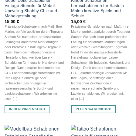
Möbel Deko Schablonen
Kinder Schablonen
Vintage Stencils für Möbel
Lernschablonen für Basteln
Upcycling Shabby Chic und
Malen kreative Spiele und
Möbelgestaltung
Schule
15,00
€
15,00
€
Präzisions-Schablonen nach Maß: Ihre
Präzisions-Schablonen nach Maß: Ihre
Marke, perfekt appliziert durch Tegravur
Marke, perfekt appliziert durch Tegravur
Suchen Sie nach einer professionellen
Suchen Sie nach einer professionellen
Lösung für dauerhafte Markierungen
Lösung für dauerhafte Markierungen
oder kreative Gestaltungen? Tegravur
oder kreative Gestaltungen? Tegravur
bietet Ihnen die maßgeschneiderte
bietet Ihnen die maßgeschneiderte
Herstellung hochwertiger Laser-
Herstellung hochwertiger Laser-
Schablonen für Industrie, Handwerk und
Schablonen für Industrie, Handwerk und
Design. Dank unserer hochmodernen
Design. Dank unserer hochmodernen
CO₂-Lasertechnologie verwandeln wir
CO₂-Lasertechnologie verwandeln wir
Ihre Logos, Schriftzüge oder
Ihre Logos, Schriftzüge oder
technischen Zeichnungen in
technischen Zeichnungen in
rasiermesserscharfe Sprüh- und
rasiermesserscharfe Sprüh- und
Lackierschablonen. Wir arbeiten mit
Lackierschablonen. Wir arbeiten mit
einer [...]
einer [...]
IN DEN WARENKORB
IN DEN WARENKORB