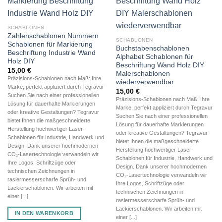
SCHABLONEN
Zahlenschablonen Nummern
SCHABLONEN
Schablonen für Markierung
Buchstabenschablonen
Beschriftung Industrie Wand
Alphabet Schablonen für
Holz DIY
Beschriftung Wand Holz DIY
15,00
€
Malerschablonen
Präzisions-Schablonen nach Maß: Ihre
wiederverwendbar
Marke, perfekt appliziert durch Tegravur
15,00
€
Suchen Sie nach einer professionellen
Präzisions-Schablonen nach Maß: Ihre
Lösung für dauerhafte Markierungen
Marke, perfekt appliziert durch Tegravur
oder kreative Gestaltungen? Tegravur
Suchen Sie nach einer professionellen
bietet Ihnen die maßgeschneiderte
Lösung für dauerhafte Markierungen
Herstellung hochwertiger Laser-
oder kreative Gestaltungen? Tegravur
Schablonen für Industrie, Handwerk und
bietet Ihnen die maßgeschneiderte
Design. Dank unserer hochmodernen
Herstellung hochwertiger Laser-
CO₂-Lasertechnologie verwandeln wir
Schablonen für Industrie, Handwerk und
Ihre Logos, Schriftzüge oder
Design. Dank unserer hochmodernen
technischen Zeichnungen in
CO₂-Lasertechnologie verwandeln wir
rasiermesserscharfe Sprüh- und
Ihre Logos, Schriftzüge oder
Lackierschablonen. Wir arbeiten mit
technischen Zeichnungen in
einer [...]
rasiermesserscharfe Sprüh- und
Lackierschablonen. Wir arbeiten mit
IN DEN WARENKORB
einer [...]