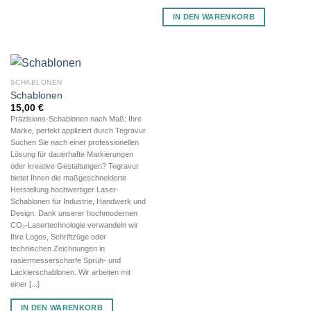
IN DEN WARENKORB
SCHABLONEN
Schablonen
15,00
€
Präzisions-Schablonen nach Maß: Ihre
Marke, perfekt appliziert durch Tegravur
Suchen Sie nach einer professionellen
Lösung für dauerhafte Markierungen
oder kreative Gestaltungen? Tegravur
bietet Ihnen die maßgeschneiderte
Herstellung hochwertiger Laser-
Schablonen für Industrie, Handwerk und
Design. Dank unserer hochmodernen
CO₂-Lasertechnologie verwandeln wir
Ihre Logos, Schriftzüge oder
technischen Zeichnungen in
rasiermesserscharfe Sprüh- und
Lackierschablonen. Wir arbeiten mit
einer [...]
IN DEN WARENKORB