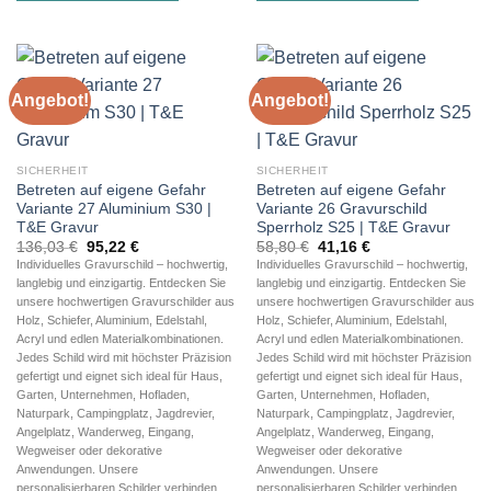
Angebot!
Angebot!
SICHERHEIT
SICHERHEIT
Betreten auf eigene Gefahr
Betreten auf eigene Gefahr
Variante 27 Aluminium S30 |
Variante 26 Gravurschild
T&E Gravur
Sperrholz S25 | T&E Gravur
Ursprünglicher
Aktueller
Ursprünglicher
Aktueller
136,03
€
95,22
€
58,80
€
41,16
€
Preis
Preis
Preis
Preis
Individuelles Gravurschild – hochwertig,
Individuelles Gravurschild – hochwertig,
war:
ist:
war:
ist:
langlebig und einzigartig. Entdecken Sie
langlebig und einzigartig. Entdecken Sie
136,03 €
95,22 €.
58,80 €
41,16 €.
unsere hochwertigen Gravurschilder aus
unsere hochwertigen Gravurschilder aus
Holz, Schiefer, Aluminium, Edelstahl,
Holz, Schiefer, Aluminium, Edelstahl,
Acryl und edlen Materialkombinationen.
Acryl und edlen Materialkombinationen.
Jedes Schild wird mit höchster Präzision
Jedes Schild wird mit höchster Präzision
gefertigt und eignet sich ideal für Haus,
gefertigt und eignet sich ideal für Haus,
Garten, Unternehmen, Hofladen,
Garten, Unternehmen, Hofladen,
Naturpark, Campingplatz, Jagdrevier,
Naturpark, Campingplatz, Jagdrevier,
Angelplatz, Wanderweg, Eingang,
Angelplatz, Wanderweg, Eingang,
Wegweiser oder dekorative
Wegweiser oder dekorative
Anwendungen. Unsere
Anwendungen. Unsere
personalisierbaren Schilder verbinden
personalisierbaren Schilder verbinden