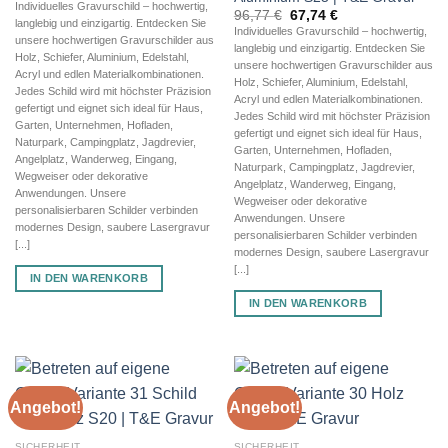
Preis
Preis
Individuelles Gravurschild – hochwertig,
Ursprünglicher
Aktueller
war:
ist:
96,77
€
67,74
€
langlebig und einzigartig. Entdecken Sie
Preis
Preis
182,54 €
127,78 €.
Individuelles Gravurschild – hochwertig,
war:
ist:
unsere hochwertigen Gravurschilder aus
langlebig und einzigartig. Entdecken Sie
96,77 €
67,74 €.
Holz, Schiefer, Aluminium, Edelstahl,
unsere hochwertigen Gravurschilder aus
Acryl und edlen Materialkombinationen.
Holz, Schiefer, Aluminium, Edelstahl,
Jedes Schild wird mit höchster Präzision
Acryl und edlen Materialkombinationen.
gefertigt und eignet sich ideal für Haus,
Jedes Schild wird mit höchster Präzision
Garten, Unternehmen, Hofladen,
gefertigt und eignet sich ideal für Haus,
Naturpark, Campingplatz, Jagdrevier,
Garten, Unternehmen, Hofladen,
Angelplatz, Wanderweg, Eingang,
Naturpark, Campingplatz, Jagdrevier,
Wegweiser oder dekorative
Angelplatz, Wanderweg, Eingang,
Anwendungen. Unsere
Wegweiser oder dekorative
personalisierbaren Schilder verbinden
Anwendungen. Unsere
modernes Design, saubere Lasergravur
personalisierbaren Schilder verbinden
[...]
modernes Design, saubere Lasergravur
[...]
IN DEN WARENKORB
IN DEN WARENKORB
Angebot!
Angebot!
SICHERHEIT
SICHERHEIT