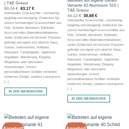
Betreten auf eigene Gefahr
| T&E Gravur
Variante 42 Aluminium S15 |
Ursprünglicher
Aktueller
90,24
€
63,17
€
T&E Gravur
Preis
Preis
Individuelles Gravurschild – hochwertig,
Ursprünglicher
Aktueller
war:
ist:
44,12
€
30,88
€
langlebig und einzigartig. Entdecken Sie
Preis
Preis
90,24 €
63,17 €.
Individuelles Gravurschild – hochwertig,
war:
ist:
unsere hochwertigen Gravurschilder aus
langlebig und einzigartig. Entdecken Sie
44,12 €
30,88 €.
Holz, Schiefer, Aluminium, Edelstahl,
unsere hochwertigen Gravurschilder aus
Acryl und edlen Materialkombinationen.
Holz, Schiefer, Aluminium, Edelstahl,
Jedes Schild wird mit höchster Präzision
Acryl und edlen Materialkombinationen.
gefertigt und eignet sich ideal für Haus,
Jedes Schild wird mit höchster Präzision
Garten, Unternehmen, Hofladen,
gefertigt und eignet sich ideal für Haus,
Naturpark, Campingplatz, Jagdrevier,
Garten, Unternehmen, Hofladen,
Angelplatz, Wanderweg, Eingang,
Naturpark, Campingplatz, Jagdrevier,
Wegweiser oder dekorative
Angelplatz, Wanderweg, Eingang,
Anwendungen. Unsere
Wegweiser oder dekorative
personalisierbaren Schilder verbinden
Anwendungen. Unsere
modernes Design, saubere Lasergravur
personalisierbaren Schilder verbinden
[...]
modernes Design, saubere Lasergravur
[...]
IN DEN WARENKORB
IN DEN WARENKORB
Angebot!
Angebot!