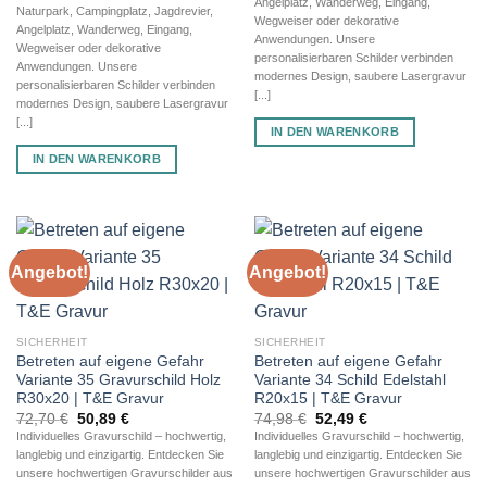
Angelplatz, Wanderweg, Eingang,
Naturpark, Campingplatz, Jagdrevier,
Wegweiser oder dekorative
Angelplatz, Wanderweg, Eingang,
Anwendungen. Unsere
Wegweiser oder dekorative
personalisierbaren Schilder verbinden
Anwendungen. Unsere
modernes Design, saubere Lasergravur
personalisierbaren Schilder verbinden
[...]
modernes Design, saubere Lasergravur
[...]
IN DEN WARENKORB
IN DEN WARENKORB
Angebot!
Angebot!
SICHERHEIT
SICHERHEIT
Betreten auf eigene Gefahr
Betreten auf eigene Gefahr
Variante 35 Gravurschild Holz
Variante 34 Schild Edelstahl
R30x20 | T&E Gravur
R20x15 | T&E Gravur
Ursprünglicher
Aktueller
Ursprünglicher
Aktueller
72,70
€
50,89
€
74,98
€
52,49
€
Preis
Preis
Preis
Preis
Individuelles Gravurschild – hochwertig,
Individuelles Gravurschild – hochwertig,
war:
ist:
war:
ist:
langlebig und einzigartig. Entdecken Sie
langlebig und einzigartig. Entdecken Sie
72,70 €
50,89 €.
74,98 €
52,49 €.
unsere hochwertigen Gravurschilder aus
unsere hochwertigen Gravurschilder aus