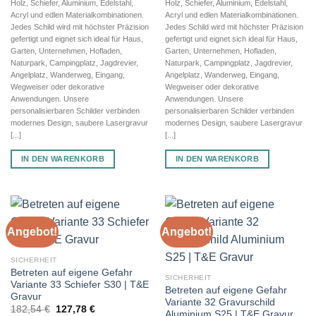
Holz, Schiefer, Aluminium, Edelstahl,
Holz, Schiefer, Aluminium, Edelstahl,
Acryl und edlen Materialkombinationen.
Acryl und edlen Materialkombinationen.
Jedes Schild wird mit höchster Präzision
Jedes Schild wird mit höchster Präzision
gefertigt und eignet sich ideal für Haus,
gefertigt und eignet sich ideal für Haus,
Garten, Unternehmen, Hofladen,
Garten, Unternehmen, Hofladen,
Naturpark, Campingplatz, Jagdrevier,
Naturpark, Campingplatz, Jagdrevier,
Angelplatz, Wanderweg, Eingang,
Angelplatz, Wanderweg, Eingang,
Wegweiser oder dekorative
Wegweiser oder dekorative
Anwendungen. Unsere
Anwendungen. Unsere
personalisierbaren Schilder verbinden
personalisierbaren Schilder verbinden
modernes Design, saubere Lasergravur
modernes Design, saubere Lasergravur
[...]
[...]
IN DEN WARENKORB
IN DEN WARENKORB
Angebot!
Angebot!
SICHERHEIT
Betreten auf eigene Gefahr
SICHERHEIT
Variante 33 Schiefer S30 | T&E
Betreten auf eigene Gefahr
Gravur
Variante 32 Gravurschild
Ursprünglicher
Aktueller
182,54
€
127,78
€
Aluminium S25 | T&E Gravur