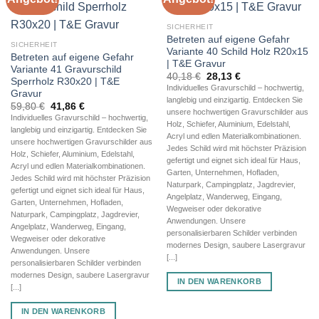
SICHERHEIT
Betreten auf eigene Gefahr
SICHERHEIT
Variante 40 Schild Holz R20x15
Betreten auf eigene Gefahr
| T&E Gravur
Variante 41 Gravurschild
Ursprünglicher
Aktueller
40,18
€
28,13
€
Sperrholz R30x20 | T&E
Preis
Preis
Individuelles Gravurschild – hochwertig,
Gravur
war:
ist:
langlebig und einzigartig. Entdecken Sie
40,18 €
28,13 €.
Ursprünglicher
Aktueller
59,80
€
41,86
€
unsere hochwertigen Gravurschilder aus
Preis
Preis
Individuelles Gravurschild – hochwertig,
war:
ist:
Holz, Schiefer, Aluminium, Edelstahl,
langlebig und einzigartig. Entdecken Sie
59,80 €
41,86 €.
Acryl und edlen Materialkombinationen.
unsere hochwertigen Gravurschilder aus
Jedes Schild wird mit höchster Präzision
Holz, Schiefer, Aluminium, Edelstahl,
gefertigt und eignet sich ideal für Haus,
Acryl und edlen Materialkombinationen.
Garten, Unternehmen, Hofladen,
Jedes Schild wird mit höchster Präzision
Naturpark, Campingplatz, Jagdrevier,
gefertigt und eignet sich ideal für Haus,
Angelplatz, Wanderweg, Eingang,
Garten, Unternehmen, Hofladen,
Wegweiser oder dekorative
Naturpark, Campingplatz, Jagdrevier,
Anwendungen. Unsere
Angelplatz, Wanderweg, Eingang,
personalisierbaren Schilder verbinden
Wegweiser oder dekorative
modernes Design, saubere Lasergravur
Anwendungen. Unsere
[...]
personalisierbaren Schilder verbinden
modernes Design, saubere Lasergravur
IN DEN WARENKORB
[...]
IN DEN WARENKORB