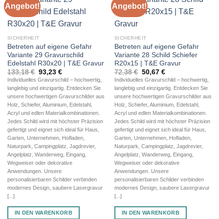
Angebot!
Angebot!
SICHERHEIT
SICHERHEIT
Betreten auf eigene Gefahr
Betreten auf eigene Gefahr
Variante 29 Gravurschild
Variante 28 Schild Schiefer
Edelstahl R30x20 | T&E Gravur
R20x15 | T&E Gravur
Ursprünglicher
Aktueller
Ursprünglicher
Aktueller
133,18
€
93,23
€
72,38
€
50,67
€
Preis
Preis
Preis
Preis
Individuelles Gravurschild – hochwertig,
Individuelles Gravurschild – hochwertig,
war:
ist:
war:
ist:
langlebig und einzigartig. Entdecken Sie
langlebig und einzigartig. Entdecken Sie
133,18 €
93,23 €.
72,38 €
50,67 €.
unsere hochwertigen Gravurschilder aus
unsere hochwertigen Gravurschilder aus
Holz, Schiefer, Aluminium, Edelstahl,
Holz, Schiefer, Aluminium, Edelstahl,
Acryl und edlen Materialkombinationen.
Acryl und edlen Materialkombinationen.
Jedes Schild wird mit höchster Präzision
Jedes Schild wird mit höchster Präzision
gefertigt und eignet sich ideal für Haus,
gefertigt und eignet sich ideal für Haus,
Garten, Unternehmen, Hofladen,
Garten, Unternehmen, Hofladen,
Naturpark, Campingplatz, Jagdrevier,
Naturpark, Campingplatz, Jagdrevier,
Angelplatz, Wanderweg, Eingang,
Angelplatz, Wanderweg, Eingang,
Wegweiser oder dekorative
Wegweiser oder dekorative
Anwendungen. Unsere
Anwendungen. Unsere
personalisierbaren Schilder verbinden
personalisierbaren Schilder verbinden
modernes Design, saubere Lasergravur
modernes Design, saubere Lasergravur
[...]
[...]
IN DEN WARENKORB
IN DEN WARENKORB