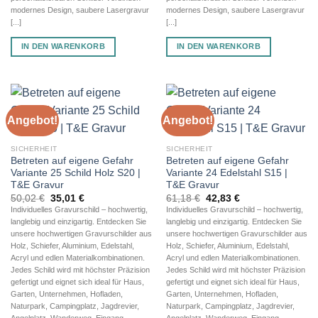
modernes Design, saubere Lasergravur
modernes Design, saubere Lasergravur
[...]
[...]
IN DEN WARENKORB
IN DEN WARENKORB
Angebot!
Angebot!
SICHERHEIT
SICHERHEIT
Betreten auf eigene Gefahr
Betreten auf eigene Gefahr
Variante 25 Schild Holz S20 |
Variante 24 Edelstahl S15 |
T&E Gravur
T&E Gravur
Ursprünglicher
Aktueller
Ursprünglicher
Aktueller
50,02
€
35,01
€
61,18
€
42,83
€
Preis
Preis
Preis
Preis
Individuelles Gravurschild – hochwertig,
Individuelles Gravurschild – hochwertig,
war:
ist:
war:
ist:
langlebig und einzigartig. Entdecken Sie
langlebig und einzigartig. Entdecken Sie
50,02 €
35,01 €.
61,18 €
42,83 €.
unsere hochwertigen Gravurschilder aus
unsere hochwertigen Gravurschilder aus
Holz, Schiefer, Aluminium, Edelstahl,
Holz, Schiefer, Aluminium, Edelstahl,
Acryl und edlen Materialkombinationen.
Acryl und edlen Materialkombinationen.
Jedes Schild wird mit höchster Präzision
Jedes Schild wird mit höchster Präzision
gefertigt und eignet sich ideal für Haus,
gefertigt und eignet sich ideal für Haus,
Garten, Unternehmen, Hofladen,
Garten, Unternehmen, Hofladen,
Naturpark, Campingplatz, Jagdrevier,
Naturpark, Campingplatz, Jagdrevier,
Angelplatz, Wanderweg, Eingang,
Angelplatz, Wanderweg, Eingang,