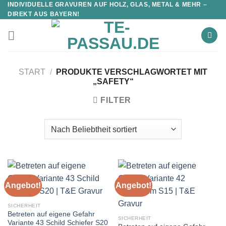
INDIVIDUELLE GRAVUREN AUF HOLZ, GLAS, METAL & MEHR –
DIREKT AUS BAYERN!
START
/
PRODUKTE VERSCHLAGWORTET MIT
„SAFETY“
FILTER
Angebot!
Angebot!
SICHERHEIT
Betreten auf eigene Gefahr
SICHERHEIT
Variante 43 Schild Schiefer S20