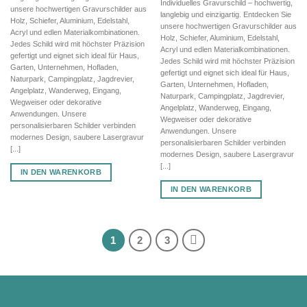
Preis
Preis
83,80 €
58,66 €.
Individuelles Gravurschild – hochwertig,
war:
ist:
unsere hochwertigen Gravurschilder aus
langlebig und einzigartig. Entdecken Sie
72,16 €
50,51 €.
Holz, Schiefer, Aluminium, Edelstahl,
unsere hochwertigen Gravurschilder aus
Acryl und edlen Materialkombinationen.
Holz, Schiefer, Aluminium, Edelstahl,
Jedes Schild wird mit höchster Präzision
Acryl und edlen Materialkombinationen.
gefertigt und eignet sich ideal für Haus,
Jedes Schild wird mit höchster Präzision
Garten, Unternehmen, Hofladen,
gefertigt und eignet sich ideal für Haus,
Naturpark, Campingplatz, Jagdrevier,
Garten, Unternehmen, Hofladen,
Angelplatz, Wanderweg, Eingang,
Naturpark, Campingplatz, Jagdrevier,
Wegweiser oder dekorative
Angelplatz, Wanderweg, Eingang,
Anwendungen. Unsere
Wegweiser oder dekorative
personalisierbaren Schilder verbinden
Anwendungen. Unsere
modernes Design, saubere Lasergravur
personalisierbaren Schilder verbinden
[...]
modernes Design, saubere Lasergravur
[...]
IN DEN WARENKORB
IN DEN WARENKORB
1
2
3