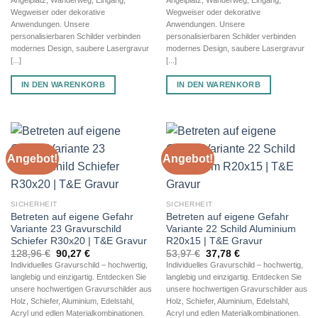
Wegweiser oder dekorative
Wegweiser oder dekorative
Anwendungen. Unsere
Anwendungen. Unsere
personalisierbaren Schilder verbinden
personalisierbaren Schilder verbinden
modernes Design, saubere Lasergravur
modernes Design, saubere Lasergravur
[...]
[...]
IN DEN WARENKORB
IN DEN WARENKORB
Angebot!
Angebot!
SICHERHEIT
SICHERHEIT
Betreten auf eigene Gefahr
Betreten auf eigene Gefahr
Variante 23 Gravurschild
Variante 22 Schild Aluminium
Schiefer R30x20 | T&E Gravur
R20x15 | T&E Gravur
Ursprünglicher
Aktueller
Ursprünglicher
Aktueller
128,96
€
90,27
€
53,97
€
37,78
€
Preis
Preis
Preis
Preis
Individuelles Gravurschild – hochwertig,
Individuelles Gravurschild – hochwertig,
war:
ist:
war:
ist:
langlebig und einzigartig. Entdecken Sie
langlebig und einzigartig. Entdecken Sie
128,96 €
90,27 €.
53,97 €
37,78 €.
unsere hochwertigen Gravurschilder aus
unsere hochwertigen Gravurschilder aus
Holz, Schiefer, Aluminium, Edelstahl,
Holz, Schiefer, Aluminium, Edelstahl,
Acryl und edlen Materialkombinationen.
Acryl und edlen Materialkombinationen.