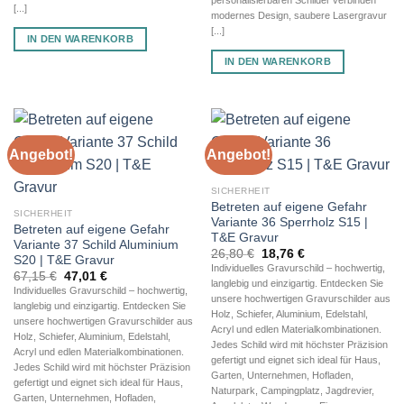
[...]
modernes Design, saubere Lasergravur
[...]
IN DEN WARENKORB
IN DEN WARENKORB
Angebot!
Angebot!
SICHERHEIT
Betreten auf eigene Gefahr
SICHERHEIT
Variante 36 Sperrholz S15 |
Betreten auf eigene Gefahr
T&E Gravur
Variante 37 Schild Aluminium
Ursprünglicher
Aktueller
26,80
€
18,76
€
S20 | T&E Gravur
Preis
Preis
Individuelles Gravurschild – hochwertig,
Ursprünglicher
Aktueller
67,15
€
47,01
€
war:
ist:
langlebig und einzigartig. Entdecken Sie
Preis
Preis
26,80 €
18,76 €.
Individuelles Gravurschild – hochwertig,
war:
ist:
unsere hochwertigen Gravurschilder aus
langlebig und einzigartig. Entdecken Sie
67,15 €
47,01 €.
Holz, Schiefer, Aluminium, Edelstahl,
unsere hochwertigen Gravurschilder aus
Acryl und edlen Materialkombinationen.
Holz, Schiefer, Aluminium, Edelstahl,
Jedes Schild wird mit höchster Präzision
Acryl und edlen Materialkombinationen.
gefertigt und eignet sich ideal für Haus,
Jedes Schild wird mit höchster Präzision
Garten, Unternehmen, Hofladen,
gefertigt und eignet sich ideal für Haus,
Naturpark, Campingplatz, Jagdrevier,
Garten, Unternehmen, Hofladen,