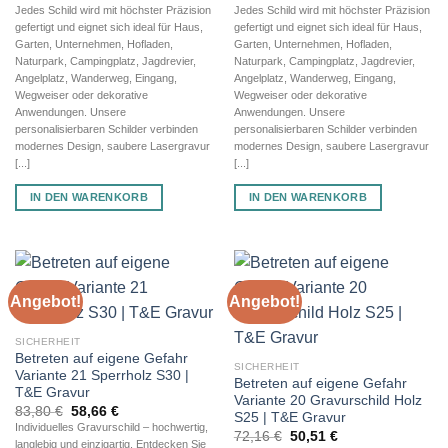
Jedes Schild wird mit höchster Präzision
Jedes Schild wird mit höchster Präzision
gefertigt und eignet sich ideal für Haus,
gefertigt und eignet sich ideal für Haus,
Garten, Unternehmen, Hofladen,
Garten, Unternehmen, Hofladen,
Naturpark, Campingplatz, Jagdrevier,
Naturpark, Campingplatz, Jagdrevier,
Angelplatz, Wanderweg, Eingang,
Angelplatz, Wanderweg, Eingang,
Wegweiser oder dekorative
Wegweiser oder dekorative
Anwendungen. Unsere
Anwendungen. Unsere
personalisierbaren Schilder verbinden
personalisierbaren Schilder verbinden
modernes Design, saubere Lasergravur
modernes Design, saubere Lasergravur
[...]
[...]
IN DEN WARENKORB
IN DEN WARENKORB
Angebot!
Angebot!
SICHERHEIT
Betreten auf eigene Gefahr
SICHERHEIT
Variante 21 Sperrholz S30 |
Betreten auf eigene Gefahr
T&E Gravur
Variante 20 Gravurschild Holz
Ursprünglicher
Aktueller
83,80
€
58,66
€
S25 | T&E Gravur
Preis
Preis
Individuelles Gravurschild – hochwertig,
Ursprünglicher
Aktueller
war:
ist:
72,16
€
50,51
€
langlebig und einzigartig. Entdecken Sie