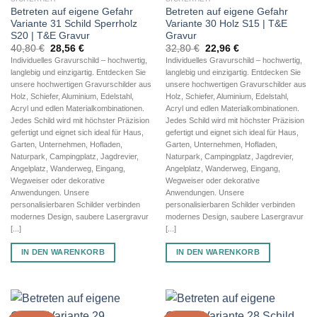
Betreten auf eigene Gefahr
Betreten auf eigene Gefahr
Variante 31 Schild Sperrholz
Variante 30 Holz S15 | T&E
S20 | T&E Gravur
Gravur
Ursprünglicher
Aktueller
Ursprünglicher
Aktueller
40,80
€
28,56
€
32,80
€
22,96
€
Preis
Preis
Preis
Preis
Individuelles Gravurschild – hochwertig,
Individuelles Gravurschild – hochwertig,
war:
ist:
war:
ist:
langlebig und einzigartig. Entdecken Sie
langlebig und einzigartig. Entdecken Sie
40,80 €
28,56 €.
32,80 €
22,96 €.
unsere hochwertigen Gravurschilder aus
unsere hochwertigen Gravurschilder aus
Holz, Schiefer, Aluminium, Edelstahl,
Holz, Schiefer, Aluminium, Edelstahl,
Acryl und edlen Materialkombinationen.
Acryl und edlen Materialkombinationen.
Jedes Schild wird mit höchster Präzision
Jedes Schild wird mit höchster Präzision
gefertigt und eignet sich ideal für Haus,
gefertigt und eignet sich ideal für Haus,
Garten, Unternehmen, Hofladen,
Garten, Unternehmen, Hofladen,
Naturpark, Campingplatz, Jagdrevier,
Naturpark, Campingplatz, Jagdrevier,
Angelplatz, Wanderweg, Eingang,
Angelplatz, Wanderweg, Eingang,
Wegweiser oder dekorative
Wegweiser oder dekorative
Anwendungen. Unsere
Anwendungen. Unsere
personalisierbaren Schilder verbinden
personalisierbaren Schilder verbinden
modernes Design, saubere Lasergravur
modernes Design, saubere Lasergravur
[...]
[...]
IN DEN WARENKORB
IN DEN WARENKORB