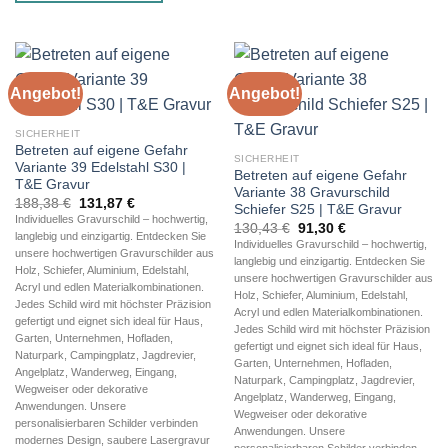
Angebot!
Angebot!
SICHERHEIT
Betreten auf eigene Gefahr
SICHERHEIT
Variante 39 Edelstahl S30 |
Betreten auf eigene Gefahr
T&E Gravur
Variante 38 Gravurschild
Ursprünglicher
Aktueller
188,38
€
131,87
€
Schiefer S25 | T&E Gravur
Preis
Preis
Individuelles Gravurschild – hochwertig,
Ursprünglicher
Aktueller
war:
ist:
130,43
€
91,30
€
langlebig und einzigartig. Entdecken Sie
Preis
Preis
188,38 €
131,87 €.
Individuelles Gravurschild – hochwertig,
war:
ist:
unsere hochwertigen Gravurschilder aus
langlebig und einzigartig. Entdecken Sie
130,43 €
91,30 €.
Holz, Schiefer, Aluminium, Edelstahl,
unsere hochwertigen Gravurschilder aus
Acryl und edlen Materialkombinationen.
Holz, Schiefer, Aluminium, Edelstahl,
Jedes Schild wird mit höchster Präzision
Acryl und edlen Materialkombinationen.
gefertigt und eignet sich ideal für Haus,
Jedes Schild wird mit höchster Präzision
Garten, Unternehmen, Hofladen,
gefertigt und eignet sich ideal für Haus,
Naturpark, Campingplatz, Jagdrevier,
Garten, Unternehmen, Hofladen,
Angelplatz, Wanderweg, Eingang,
Naturpark, Campingplatz, Jagdrevier,
Wegweiser oder dekorative
Angelplatz, Wanderweg, Eingang,
Anwendungen. Unsere
Wegweiser oder dekorative
personalisierbaren Schilder verbinden
Anwendungen. Unsere
modernes Design, saubere Lasergravur
personalisierbaren Schilder verbinden