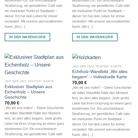
bestimmten Ort. Ein unscheinbarer
bestimmten Ort. Ein unscheinbarer
Straßenzug, ein gemütliches Café oder
Straßenzug, ein gemütliches Café oder
ein markanter Punkt im Stadtpark –
ein markanter Punkt im Stadtpark –
dieser Ort hat dein Leben für immer
dieser Ort hat dein Leben für immer
verändert. Mit unserer personalisierten
verändert. Mit unserer personalisierten
Karte „Wo [...]
Karte „Wo [...]
IN DEN WARENKORB
IN DEN WARENKORB
„WO WIR UNS TRAFEN“ KARTE
Echtholz-Wandbild „Wo alles
begann“ – Individuelle Karte
„WO WIR UNS TRAFEN“ KARTE
70,00
€
Exklusiver Stadtplan aus
„Wo wir uns trafen“ – Deine Geschichte
Eichenholz – Unsere
als edles Wandbild Halte den Moment
Geschichte
fest, an dem alles begann. Jede große
70,00
€
Liebe hat ihren Ursprung an einem ganz
„Wo wir uns trafen“ – Deine Geschichte
bestimmten Ort. Ein unscheinbarer
als edles Wandbild Halte den Moment
Straßenzug, ein gemütliches Café oder
fest, an dem alles begann. Jede große
ein markanter Punkt im Stadtpark –
Liebe hat ihren Ursprung an einem ganz
dieser Ort hat dein Leben für immer
bestimmten Ort. Ein unscheinbarer
verändert. Mit unserer personalisierten
Straßenzug, ein gemütliches Café oder
Karte „Wo [...]