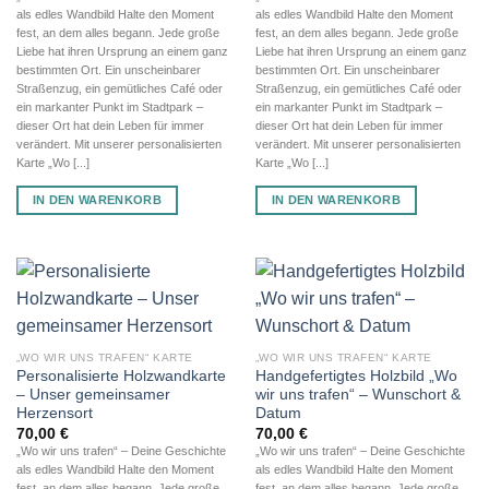
als edles Wandbild Halte den Moment
als edles Wandbild Halte den Moment
fest, an dem alles begann. Jede große
fest, an dem alles begann. Jede große
Liebe hat ihren Ursprung an einem ganz
Liebe hat ihren Ursprung an einem ganz
bestimmten Ort. Ein unscheinbarer
bestimmten Ort. Ein unscheinbarer
Straßenzug, ein gemütliches Café oder
Straßenzug, ein gemütliches Café oder
ein markanter Punkt im Stadtpark –
ein markanter Punkt im Stadtpark –
dieser Ort hat dein Leben für immer
dieser Ort hat dein Leben für immer
verändert. Mit unserer personalisierten
verändert. Mit unserer personalisierten
Karte „Wo [...]
Karte „Wo [...]
IN DEN WARENKORB
IN DEN WARENKORB
„WO WIR UNS TRAFEN“ KARTE
„WO WIR UNS TRAFEN“ KARTE
Personalisierte Holzwandkarte
Handgefertigtes Holzbild „Wo
– Unser gemeinsamer
wir uns trafen“ – Wunschort &
Herzensort
Datum
70,00
€
70,00
€
„Wo wir uns trafen“ – Deine Geschichte
„Wo wir uns trafen“ – Deine Geschichte
als edles Wandbild Halte den Moment
als edles Wandbild Halte den Moment
fest, an dem alles begann. Jede große
fest, an dem alles begann. Jede große