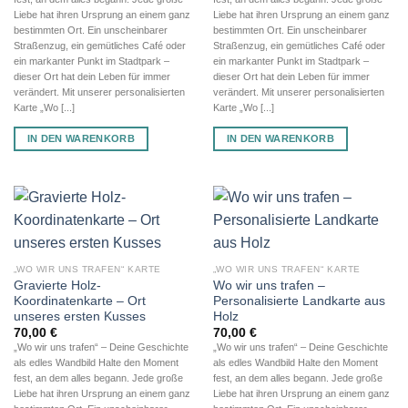
Liebe hat ihren Ursprung an einem ganz
Liebe hat ihren Ursprung an einem ganz
bestimmten Ort. Ein unscheinbarer
bestimmten Ort. Ein unscheinbarer
Straßenzug, ein gemütliches Café oder
Straßenzug, ein gemütliches Café oder
ein markanter Punkt im Stadtpark –
ein markanter Punkt im Stadtpark –
dieser Ort hat dein Leben für immer
dieser Ort hat dein Leben für immer
verändert. Mit unserer personalisierten
verändert. Mit unserer personalisierten
Karte „Wo [...]
Karte „Wo [...]
IN DEN WARENKORB
IN DEN WARENKORB
„WO WIR UNS TRAFEN“ KARTE
„WO WIR UNS TRAFEN“ KARTE
Gravierte Holz-
Wo wir uns trafen –
Koordinatenkarte – Ort
Personalisierte Landkarte aus
unseres ersten Kusses
Holz
70,00
€
70,00
€
„Wo wir uns trafen“ – Deine Geschichte
„Wo wir uns trafen“ – Deine Geschichte
als edles Wandbild Halte den Moment
als edles Wandbild Halte den Moment
fest, an dem alles begann. Jede große
fest, an dem alles begann. Jede große
Liebe hat ihren Ursprung an einem ganz
Liebe hat ihren Ursprung an einem ganz