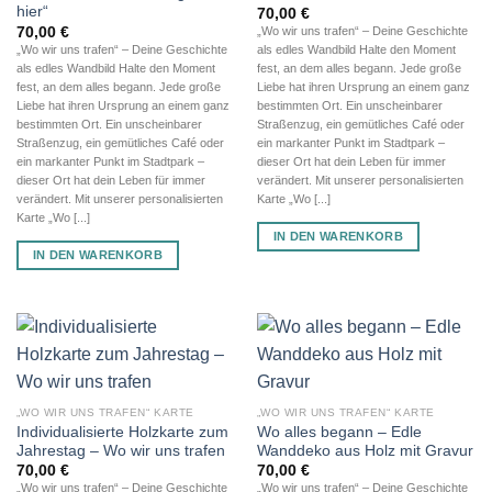
hier“
70,00
€
70,00
€
„Wo wir uns trafen“ – Deine Geschichte
„Wo wir uns trafen“ – Deine Geschichte
als edles Wandbild Halte den Moment
als edles Wandbild Halte den Moment
fest, an dem alles begann. Jede große
fest, an dem alles begann. Jede große
Liebe hat ihren Ursprung an einem ganz
Liebe hat ihren Ursprung an einem ganz
bestimmten Ort. Ein unscheinbarer
bestimmten Ort. Ein unscheinbarer
Straßenzug, ein gemütliches Café oder
Straßenzug, ein gemütliches Café oder
ein markanter Punkt im Stadtpark –
ein markanter Punkt im Stadtpark –
dieser Ort hat dein Leben für immer
dieser Ort hat dein Leben für immer
verändert. Mit unserer personalisierten
verändert. Mit unserer personalisierten
Karte „Wo [...]
Karte „Wo [...]
IN DEN WARENKORB
IN DEN WARENKORB
„WO WIR UNS TRAFEN“ KARTE
„WO WIR UNS TRAFEN“ KARTE
Individualisierte Holzkarte zum
Wo alles begann – Edle
Jahrestag – Wo wir uns trafen
Wanddeko aus Holz mit Gravur
70,00
€
70,00
€
„Wo wir uns trafen“ – Deine Geschichte
„Wo wir uns trafen“ – Deine Geschichte