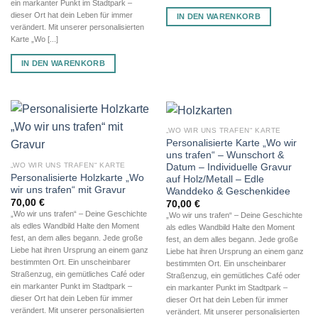
ein markanter Punkt im Stadtpark –
dieser Ort hat dein Leben für immer
IN DEN WARENKORB
verändert. Mit unserer personalisierten
Karte „Wo [...]
IN DEN WARENKORB
„WO WIR UNS TRAFEN“ KARTE
Personalisierte Karte „Wo wir
uns trafen“ – Wunschort &
„WO WIR UNS TRAFEN“ KARTE
Datum – Individuelle Gravur
Personalisierte Holzkarte „Wo
auf Holz/Metall – Edle
wir uns trafen“ mit Gravur
Wanddeko & Geschenkidee
70,00
€
70,00
€
„Wo wir uns trafen“ – Deine Geschichte
„Wo wir uns trafen“ – Deine Geschichte
als edles Wandbild Halte den Moment
als edles Wandbild Halte den Moment
fest, an dem alles begann. Jede große
fest, an dem alles begann. Jede große
Liebe hat ihren Ursprung an einem ganz
Liebe hat ihren Ursprung an einem ganz
bestimmten Ort. Ein unscheinbarer
bestimmten Ort. Ein unscheinbarer
Straßenzug, ein gemütliches Café oder
Straßenzug, ein gemütliches Café oder
ein markanter Punkt im Stadtpark –
ein markanter Punkt im Stadtpark –
dieser Ort hat dein Leben für immer
dieser Ort hat dein Leben für immer
verändert. Mit unserer personalisierten
verändert. Mit unserer personalisierten