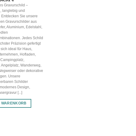
Preis
Preis
les Gravurschild –
war:
ist:
, langlebig und
72,16 €
50,51 €.
g. Entdecken Sie unsere
en Gravurschilder aus
efer, Aluminium, Edelstahl,
edlen
mbinationen. Jedes Schild
chster Präzision gefertigt
sich ideal für Haus,
nternehmen, Hofladen,
 Campingplatz,
, Angelplatz, Wanderweg,
Wegweiser oder dekorative
gen. Unsere
ierbaren Schilder
 modernes Design,
ergravur [...]
N WARENKORB