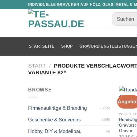
INDIVIDUELLE GRAVUREN AUF HOLZ, GLAS, METAL & 
STARTSEITE
SHOP
GRAVURDIENSTLEISTUNGE
START
/
PRODUKTE VERSCHLAGWORT
VARIANTE 82“
BROWSE
Angebot
Firmenaufträge & Branding
(3859)
WEG-RIC
Rundweg 
Geschenke & Souvenirs
(285)
Gravursc
Gravur
Hobby, DIY & Modellbau
(4)
72,16
€