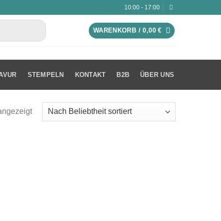
10:00 - 17:00
WARENKORB /
0,00
€
AVUR
STEMPELN
KONTAKT
B2B
ÜBER UNS
angezeigt