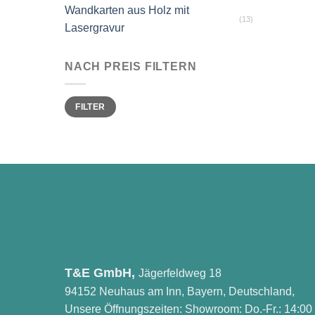
Wandkarten aus Holz mit
(13)
Lasergravur
NACH PREIS FILTERN
Min.
Max.
FILTER
Preis
Preis
T&E GmbH,
Jägerfeldweg 18
94152 Neuhaus am Inn, Bayern, Deutschland,
Unsere Öffnungszeiten: Showroom: Do.-Fr.: 14:00 