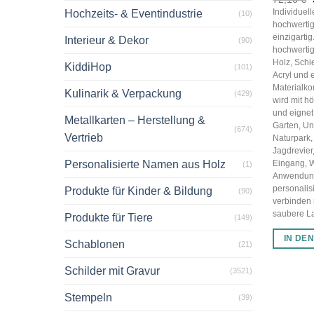
Individuel
Hochzeits- & Eventindustrie
(10)
hochwertig
einzigarti
Interieur & Dekor
(90)
hochwertig
Holz, Schi
KiddiHop
(101)
Acryl und 
Materialko
Kulinarik & Verpackung
(429)
wird mit hö
und eignet 
Metallkarten – Herstellung &
Garten, U
(674)
Vertrieb
Naturpark,
Jagdrevier
Personalisierte Namen aus Holz
Eingang, 
(1)
Anwendun
personalis
Produkte für Kinder & Bildung
(90)
verbinden
saubere Las
Produkte für Tiere
(149)
IN DE
Schablonen
(21)
Schilder mit Gravur
(3521)
Stempeln
(39)