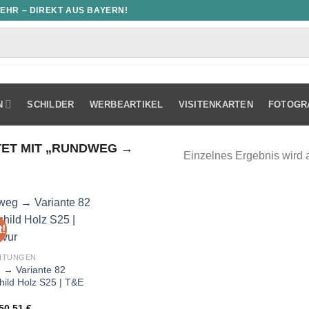
MEHR – DIREKT AUS BAYERN!
N
SCHILDER
WERBEARTIKEL
VISITENKARTEN
FOTOGR
ET MIT „RUNDWEG →
Einzelnes Ergebnis wird 
!
HTUNGEN
→ Variante 82
hild Holz S25 | T&E
Ursprünglicher
Aktueller
50,51
€