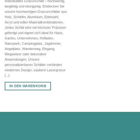
Individuelles Gravurschild – hochwertig,
war:
ist:
langlebig und einzigartig. Entdecken Sie
32,80 €
22,96 €.
unsere hochwertigen Gravurschilder aus
Holz, Schiefer, Aluminium, Edelstahl,
Acryl und edlen Materialkombinationen.
Jedes Schild wird mit höchster Präzision
gefertigt und eignet sich ideal für Haus,
Garten, Unternehmen, Hofladen,
Naturpark, Campingplatz, Jagdrevier,
Angelplatz, Wanderweg, Eingang,
Wegweiser oder dekorative
Anwendungen. Unsere
personalisierbaren Schilder verbinden
modernes Design, saubere Lasergravur
[...]
IN DEN WARENKORB