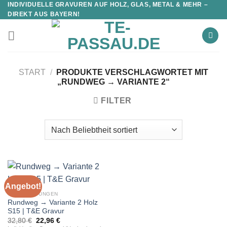
INDIVIDUELLE GRAVUREN AUF HOLZ, GLAS, METAL & MEHR –
DIREKT AUS BAYERN!
START
/
PRODUKTE VERSCHLAGWORTET MIT
„RUNDWEG → VARIANTE 2“
FILTER
Angebot!
WEG-RICHTUNGEN
Rundweg → Variante 2 Holz
S15 | T&E Gravur
Ursprünglicher
Aktueller
32,80
€
22,96
€
Preis
Preis