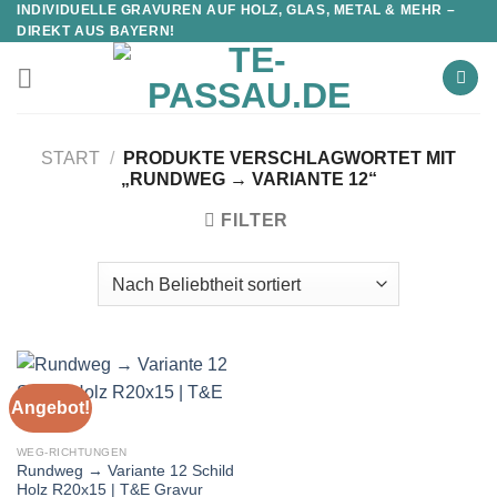
INDIVIDUELLE GRAVUREN AUF HOLZ, GLAS, METAL & MEHR –
DIREKT AUS BAYERN!
START
/
PRODUKTE VERSCHLAGWORTET MIT
„RUNDWEG → VARIANTE 12“
FILTER
Angebot!
WEG-RICHTUNGEN
Rundweg → Variante 12 Schild
Holz R20x15 | T&E Gravur