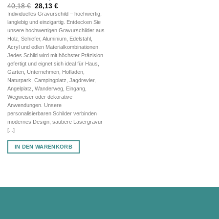
Ursprünglicher
Aktueller
40,18
€
28,13
€
Preis
Preis
Individuelles Gravurschild – hochwertig,
war:
ist:
langlebig und einzigartig. Entdecken Sie
40,18 €
28,13 €.
unsere hochwertigen Gravurschilder aus
Holz, Schiefer, Aluminium, Edelstahl,
Acryl und edlen Materialkombinationen.
Jedes Schild wird mit höchster Präzision
gefertigt und eignet sich ideal für Haus,
Garten, Unternehmen, Hofladen,
Naturpark, Campingplatz, Jagdrevier,
Angelplatz, Wanderweg, Eingang,
Wegweiser oder dekorative
Anwendungen. Unsere
personalisierbaren Schilder verbinden
modernes Design, saubere Lasergravur
[...]
IN DEN WARENKORB