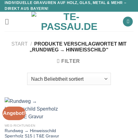
INDIVIDUELLE GRAVUREN AUF HOLZ, GLAS, METAL & MEHR –
DIREKT AUS BAYERN!
START
/
PRODUKTE VERSCHLAGWORTET MIT
„RUNDWEG → HINWEISSCHILD“
FILTER
Angebot!
WEG-RICHTUNGEN
Rundweg → Hinweisschild
Sperrholz S15 | T&E Gravur