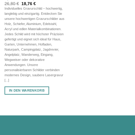
Ursprünglicher
Aktueller
26,80
€
18,76
€
Preis
Preis
Individuelles Gravurschild – hochwertig,
war:
ist:
langlebig und einzigartig. Entdecken Sie
26,80 €
18,76 €.
unsere hochwertigen Gravurschilder aus
Holz, Schiefer, Aluminium, Edelstahl,
Acryl und edlen Materialkombinationen.
Jedes Schild wird mit höchster Präzision
gefertigt und eignet sich ideal für Haus,
Garten, Unternehmen, Hofladen,
Naturpark, Campingplatz, Jagdrevier,
Angelplatz, Wanderweg, Eingang,
Wegweiser oder dekorative
Anwendungen. Unsere
personalisierbaren Schilder verbinden
modernes Design, saubere Lasergravur
[...]
IN DEN WARENKORB