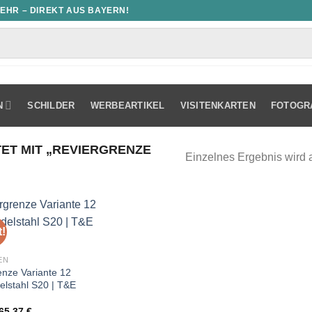
MEHR – DIREKT AUS BAYERN!
N
SCHILDER
WERBEARTIKEL
VISITENKARTEN
FOTOGR
T MIT „REVIERGRENZE
Einzelnes Ergebnis wird 
!
EN
enze Variante 12
elstahl S20 | T&E
Ursprünglicher
Aktueller
65,37
€