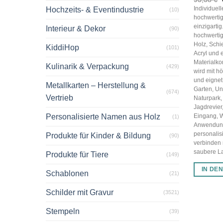
Individuel
Hochzeits- & Eventindustrie
(10)
hochwertig
einzigarti
Interieur & Dekor
(90)
hochwertig
Holz, Schi
KiddiHop
(101)
Acryl und 
Materialko
Kulinarik & Verpackung
(429)
wird mit hö
und eignet 
Metallkarten – Herstellung &
Garten, U
(674)
Vertrieb
Naturpark,
Jagdrevier
Personalisierte Namen aus Holz
Eingang, 
(1)
Anwendun
personalis
Produkte für Kinder & Bildung
(90)
verbinden
saubere Las
Produkte für Tiere
(149)
IN DE
Schablonen
(21)
Schilder mit Gravur
(3521)
Stempeln
(39)