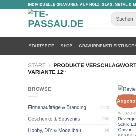
INDIVIDUELLE GRAVUREN AUF HOLZ, GLAS, METAL & 
STARTSEITE
SHOP
GRAVURDIENSTLEISTUNGE
START
/
PRODUKTE VERSCHLAGWORTE
VARIANTE 12“
BROWSE
Angebot
Firmenaufträge & Branding
(3859)
WILDZON
Reviergr
Geschenke & Souvenirs
(285)
Schild Ed
Gravur
Hobby, DIY & Modellbau
(4)
93,38
€