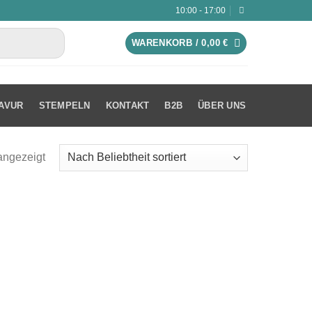
10:00 - 17:00
WARENKORB /
0,00
€
AVUR
STEMPELN
KONTAKT
B2B
ÜBER UNS
angezeigt