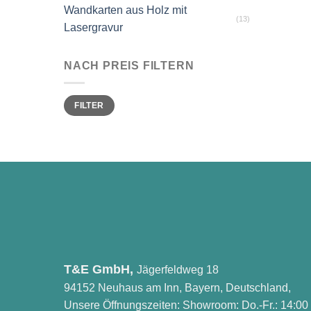
Wandkarten aus Holz mit
(13)
Lasergravur
NACH PREIS FILTERN
Min.
Max.
FILTER
Preis
Preis
T&E GmbH,
Jägerfeldweg 18
94152 Neuhaus am Inn, Bayern, Deutschland,
Unsere Öffnungszeiten: Showroom: Do.-Fr.: 14:00 