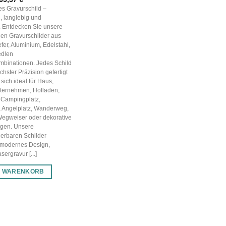
Preis
Preis
les Gravurschild –
war:
ist:
, langlebig und
93,38 €
65,37 €.
g. Entdecken Sie unsere
en Gravurschilder aus
efer, Aluminium, Edelstahl,
edlen
mbinationen. Jedes Schild
chster Präzision gefertigt
sich ideal für Haus,
nternehmen, Hofladen,
 Campingplatz,
, Angelplatz, Wanderweg,
Wegweiser oder dekorative
gen. Unsere
ierbaren Schilder
 modernes Design,
ergravur [...]
N WARENKORB