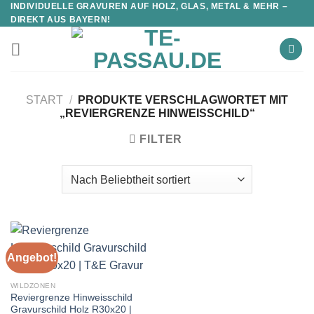
INDIVIDUELLE GRAVUREN AUF HOLZ, GLAS, METAL & MEHR –
DIREKT AUS BAYERN!
START
/
PRODUKTE VERSCHLAGWORTET MIT
„REVIERGRENZE HINWEISSCHILD“
FILTER
Angebot!
WILDZONEN
Reviergrenze Hinweisschild
Gravurschild Holz R30x20 |