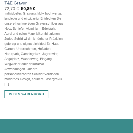
T&E Gravur
Ursprünglicher
Aktueller
72,70
€
50,89
€
Preis
Preis
Individuelles Gravurschild – hochwertig,
war:
ist:
langlebig und einzigartig. Entdecken Sie
72,70 €
50,89 €.
unsere hochwertigen Gravurschilder aus
Holz, Schiefer, Aluminium, Edelstahl,
Acryl und edlen Materialkombinationen.
Jedes Schild wird mit höchster Präzision
gefertigt und eignet sich ideal für Haus,
Garten, Unternehmen, Hofladen,
Naturpark, Campingplatz, Jagdrevier,
Angelplatz, Wanderweg, Eingang,
Wegweiser oder dekorative
Anwendungen. Unsere
personalisierbaren Schilder verbinden
modernes Design, saubere Lasergravur
[...]
IN DEN WARENKORB