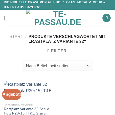
INDIVIDUELLE GRAVUREN AUF HOLZ, GLAS, METAL & MEHR –
DIREKT AUS BAYERN!
START
/
PRODUKTE VERSCHLAGWORTET MIT
„RASTPLATZ VARIANTE 32“
FILTER
Angebot!
PARKEINRICHTUNGEN
Rastplatz Variante 32 Schild
Holz R20x15 | T&E Gravur