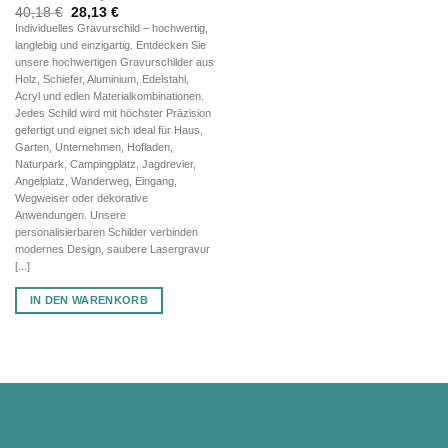
Ursprünglicher
Aktueller
40,18
€
28,13
€
Preis
Preis
Individuelles Gravurschild – hochwertig,
war:
ist:
langlebig und einzigartig. Entdecken Sie
40,18 €
28,13 €.
unsere hochwertigen Gravurschilder aus
Holz, Schiefer, Aluminium, Edelstahl,
Acryl und edlen Materialkombinationen.
Jedes Schild wird mit höchster Präzision
gefertigt und eignet sich ideal für Haus,
Garten, Unternehmen, Hofladen,
Naturpark, Campingplatz, Jagdrevier,
Angelplatz, Wanderweg, Eingang,
Wegweiser oder dekorative
Anwendungen. Unsere
personalisierbaren Schilder verbinden
modernes Design, saubere Lasergravur
[...]
IN DEN WARENKORB