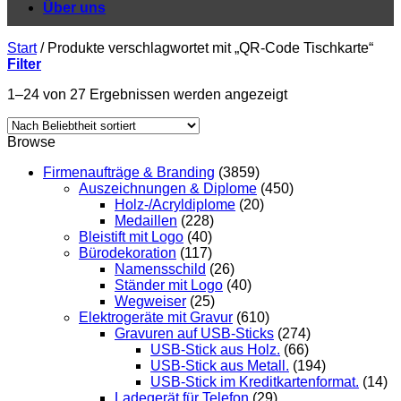
Über uns
Start
/
Produkte verschlagwortet mit „QR-Code Tischkarte“
Filter
1–24 von 27 Ergebnissen werden angezeigt
Browse
Firmenaufträge & Branding
(3859)
Auszeichnungen & Diplome
(450)
Holz-/Acryldiplome
(20)
Medaillen
(228)
Bleistift mit Logo
(40)
Bürodekoration
(117)
Namensschild
(26)
Ständer mit Logo
(40)
Wegweiser
(25)
Elektrogeräte mit Gravur
(610)
Gravuren auf USB-Sticks
(274)
USB-Stick aus Holz.
(66)
USB-Stick aus Metall.
(194)
USB-Stick im Kreditkartenformat.
(14)
Ladegerät für Telefon
(29)