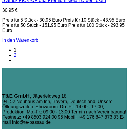
5 Stück PICK-UP 083 Premium Metall Order Token
30,95
€
Preis für 5 Stück - 30,95 Euro Preis für 10 Stück - 43,95 Euro
Preis für 50 Stück - 151,95 Euro Preis für 100 Stück - 293,95
Euro
In den Warenkorb
1
2
T&E GmbH,
Jägerfeldweg 18
94152 Neuhaus am Inn, Bayern, Deutschland, Unsere
Öffnungszeiten: Showroom: Do.-Fr.: 14:00 - 17:00,
Produktion: Mo.-Fr.: 09:00 - 13:00 Termin nach Vereinbarung!
Festnetz: +49 8503 924 00 95
Mobil: +49 176 847 873 83
E-
mail info@te-passau.de