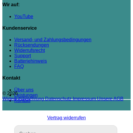
Wir auf:
YouTube
Kundenservice
Versand- und Zahlungsbedingungen
Rücksendungen
Widerrufsrecht
Support
Batteriehinweis
FAQ
Kontakt
Über uns
© 2026
Leistungen
Widerrufsbelehrung
Datenschutz
Impressum
Unsere AGB
Kontakt
Vertrag widerrufen