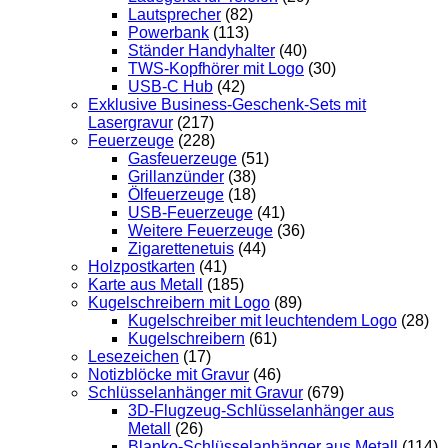
Lautsprecher
(82)
Powerbank
(113)
Ständer Handyhalter
(40)
TWS-Kopfhörer mit Logo
(30)
USB-C Hub
(42)
Exklusive Business-Geschenk-Sets mit
Lasergravur
(217)
Feuerzeuge
(228)
Gasfeuerzeuge
(51)
Grillanzünder
(38)
Ölfeuerzeuge
(18)
USB-Feuerzeuge
(41)
Weitere Feuerzeuge
(36)
Zigarettenetuis
(44)
Holzpostkarten
(41)
Karte aus Metall
(185)
Kugelschreibern mit Logo
(89)
Kugelschreiber mit leuchtendem Logo
(28)
Kugelschreibern
(61)
Lesezeichen
(17)
Notizblöcke mit Gravur
(46)
Schlüsselanhänger mit Gravur
(679)
3D-Flugzeug-Schlüsselanhänger aus
Metall
(26)
Blanko-Schlüsselanhänger aus Metall
(114)