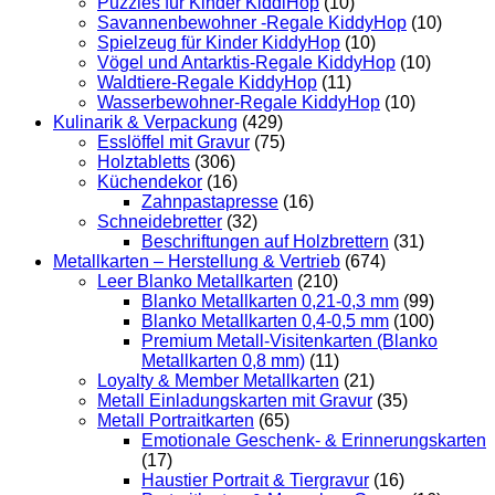
Puzzles für Kinder KiddiHop
(10)
Savannenbewohner -Regale KiddyHop
(10)
Spielzeug für Kinder KiddyHop
(10)
Vögel und Antarktis-Regale KiddyHop
(10)
Waldtiere-Regale KiddyHop
(11)
Wasserbewohner-Regale KiddyHop
(10)
Kulinarik & Verpackung
(429)
Esslöffel mit Gravur
(75)
Holztabletts
(306)
Küchendekor
(16)
Zahnpastapresse
(16)
Schneidebretter
(32)
Beschriftungen auf Holzbrettern
(31)
Metallkarten – Herstellung & Vertrieb
(674)
Leer Blanko Metallkarten
(210)
Blanko Metallkarten 0,21-0,3 mm
(99)
Blanko Metallkarten 0,4-0,5 mm
(100)
Premium Metall-Visitenkarten (Blanko
Metallkarten 0,8 mm)
(11)
Loyalty & Member Metallkarten
(21)
Metall Einladungskarten mit Gravur
(35)
Metall Portraitkarten
(65)
Emotionale Geschenk- & Erinnerungskarten
(17)
Haustier Portrait & Tiergravur
(16)