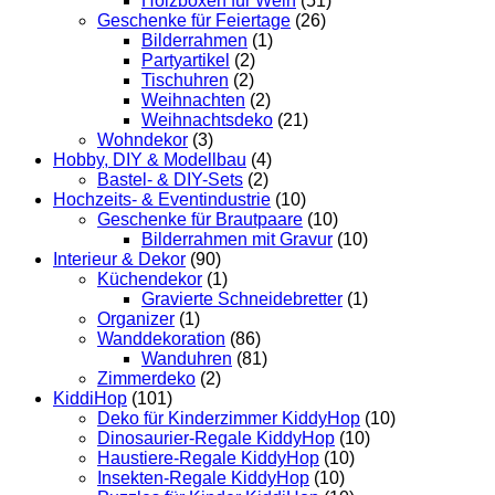
Holzboxen für Wein
(51)
Geschenke für Feiertage
(26)
Bilderrahmen
(1)
Partyartikel
(2)
Tischuhren
(2)
Weihnachten
(2)
Weihnachtsdeko
(21)
Wohndekor
(3)
Hobby, DIY & Modellbau
(4)
Bastel- & DIY-Sets
(2)
Hochzeits- & Eventindustrie
(10)
Geschenke für Brautpaare
(10)
Bilderrahmen mit Gravur
(10)
Interieur & Dekor
(90)
Küchendekor
(1)
Gravierte Schneidebretter
(1)
Organizer
(1)
Wanddekoration
(86)
Wanduhren
(81)
Zimmerdeko
(2)
KiddiHop
(101)
Deko für Kinderzimmer KiddyHop
(10)
Dinosaurier-Regale KiddyHop
(10)
Haustiere-Regale KiddyHop
(10)
Insekten-Regale KiddyHop
(10)