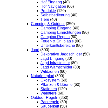
Hof Eingang
(40)
Hof Navigation
(60)
Produkte
(120)
Selbstbedienung
(40)
Tiere
(40)
Camping & Outdoor
(350)
Camping Eingang
(40)
Camping Einrichtungen
(90)
Camping Regeln
(80)
Feuer- & Grillplätze
(60)
Unterkunftsbereiche
(80)
Jagd
(300)
Dekorative Jagdschilder
(50)
Jagd Eingang
(30)
Jagd Infrastruktur
(80)
Jagd Warnschilder
(80)
Wildzonen
(60)
Naturlehrpfad
(300)
Ökosystem
(60)
Pflanzen & Bäume
(60)
Stationen
(120)
Waldtiere
(60)
Outdoor-Regeln
(350)
Parkregeln
(80)
Sauberkeit
(50)