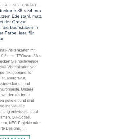
PREMIUM METALL-VISITENKARTEN (BLANKO METALLKARTEN 0,8 MM)
sitenkarte 86 × 54 mm
rzem Edelstahl, matt,
ei der Gravur
n die Buchstaben in
er Farbe, leer, für
ur.
all-Visitenkarten mit
 0,8 mm | TEGravur 86 ×
ecken Sie hochwertige
all-Visitenkarten von
perfekt geeignet für
lle Lasergravur,
usinesskarten und
avurprojekte. Unsere
n werden als leere
en geliefert und sind
die individuelle
itung entwickelt. Ideal
 Namen, QR-Codes,
ern, NFC-Projekte oder
te Designs. [...]