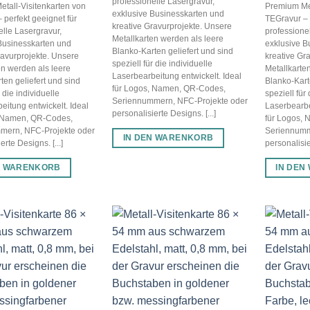
professionelle Lasergravur,
tall-Visitenkarten von
Premium Met
exklusive Businesskarten und
 perfekt geeignet für
TEGravur – 
kreative Gravurprojekte. Unsere
elle Lasergravur,
professione
Metallkarten werden als leere
Businesskarten und
exklusive B
Blanko-Karten geliefert und sind
ravurprojekte. Unsere
kreative Gr
speziell für die individuelle
en werden als leere
Metallkarte
Laserbearbeitung entwickelt. Ideal
ten geliefert und sind
Blanko-Kart
für Logos, Namen, QR-Codes,
r die individuelle
speziell für 
Seriennummern, NFC-Projekte oder
eitung entwickelt. Ideal
Laserbearbe
personalisierte Designs. [...]
, Namen, QR-Codes,
für Logos,
mern, NFC-Projekte oder
Seriennumm
IN DEN WARENKORB
erte Designs. [...]
personalisier
N WARENKORB
IN DEN