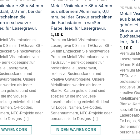
PREMIUM METALL-VISITENKARTEN (BLANKO METALLKARTEN 0,8 MM)
PREMIUM METALL-VISITENKARTEN (BLANKO METALLKARTEN 0,8 MM)
isitenkarte 86 × 54 mm
Metall-Visitenkarte 86 × 54 mm
tahl, 0,8 mm, bei der
aus silbernem Aluminium, 0,8
Metall-Vi
rscheinen die
mm, bei der Gravur erscheinen
aus blaue
en in schwarzer
die Buchstaben in weißer
gebürstet,
er, für Lasergravur.
Farbe, leer, für Lasergravur.
Gravur er
1,10
€
Buchstabe
tall-Visitenkarten mit
Premium Metall-Visitenkarten mit
leer, für 
r 0,8 mm | TEGravur 86 ×
Lasergravur 0,8 mm | TEGravur 86 ×
1,10
€
decken Sie hochwertige
54 mm Entdecken Sie hochwertige
Premium Met
tall-Visitenkarten von
Premium Metall-Visitenkarten von
Lasergravur
 perfekt geeignet für
TEGravur – perfekt geeignet für
54 mm Entd
elle Lasergravur,
professionelle Lasergravur,
Premium Met
Businesskarten und
exklusive Businesskarten und
TEGravur – 
ravurprojekte. Unsere
kreative Gravurprojekte. Unsere
professione
en werden als leere
Metallkarten werden als leere
exklusive B
ten geliefert und sind
Blanko-Karten geliefert und sind
kreative Gr
r die individuelle
speziell für die individuelle
Metallkarte
eitung entwickelt. Ideal
Laserbearbeitung entwickelt. Ideal
Blanko-Kart
, Namen, QR-Codes,
für Logos, Namen, QR-Codes,
speziell für 
mern, NFC-Projekte oder
Seriennummern, NFC-Projekte oder
Laserbearbe
erte Designs. [...]
personalisierte Designs. [...]
für Logos,
Seriennumm
N WARENKORB
IN DEN WARENKORB
personalisier