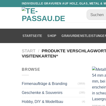
INDIVIDUELLE GRAVUREN AUF HOLZ, GLAS, METAL & 
STARTSEITE
SHOP
GRAVURDIENSTLEISTUNGE
START
/
PRODUKTE VERSCHLAGWORTE
VISITENKARTEN“
BROWSE
Firmenaufträge & Branding
(3859)
Geschenke & Souvenirs
(285)
Hobby, DIY & Modellbau
(4)