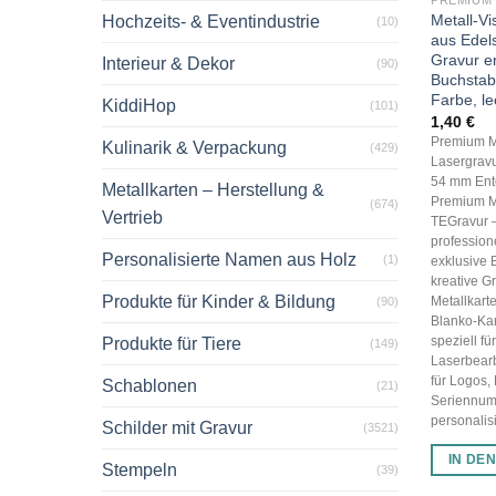
Metall-V
Hochzeits- & Eventindustrie
(10)
aus Edels
Gravur e
Interieur & Dekor
(90)
Buchstab
Farbe, le
KiddiHop
(101)
1,40
€
Premium Me
Kulinarik & Verpackung
(429)
Lasergravu
54 mm Ent
Metallkarten – Herstellung &
Premium Me
(674)
Vertrieb
TEGravur –
profession
Personalisierte Namen aus Holz
(1)
exklusive 
kreative G
Produkte für Kinder & Bildung
Metallkart
(90)
Blanko-Kar
speziell fü
Produkte für Tiere
(149)
Laserbearb
für Logos
Schablonen
(21)
Seriennum
personalisi
Schilder mit Gravur
(3521)
IN DE
Stempeln
(39)