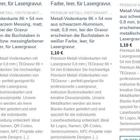
Metall-Vi
PREMIUM METALL-VISITENKARTEN (BLANKO METALLKARTEN 0,8 MM)
PREMIUM METALL-VISITENKARTEN (BLANKO METALLKARTEN 0,8 MM)
aus schwa
isitenkarte 86 × 54 mm
Metall-Visitenkarte 86 × 54 mm
0,8 mm, b
arzem Messing, matt,
aus schwarzem Aluminium,
erscheine
bei der Gravur
matt, 0,8 mm, bei der Gravur
metallisch
en die Buchstaben in
erscheinen die Buchstaben in
Lasergrav
 bzw. messingfarbener
weißer Farbe, leer, für
1,10
€
er, für Lasergravur.
Lasergravur.
Premium Met
1,10
€
Lasergravur
tall-Visitenkarten mit
Premium Metall-Visitenkarten mit
54 mm Entd
r 0,8 mm | TEGravur 86 ×
Lasergravur 0,8 mm | TEGravur 86 ×
Premium Met
decken Sie hochwertige
54 mm Entdecken Sie hochwertige
TEGravur – 
tall-Visitenkarten von
Premium Metall-Visitenkarten von
professione
 perfekt geeignet für
TEGravur – perfekt geeignet für
exklusive B
elle Lasergravur,
professionelle Lasergravur,
kreative Gr
Businesskarten und
exklusive Businesskarten und
Metallkarte
ravurprojekte. Unsere
kreative Gravurprojekte. Unsere
Blanko-Kart
en werden als leere
Metallkarten werden als leere
speziell für 
ten geliefert und sind
Blanko-Karten geliefert und sind
Laserbearbe
r die individuelle
speziell für die individuelle
für Logos,
eitung entwickelt. Ideal
Laserbearbeitung entwickelt. Ideal
Seriennumm
, Namen, QR-Codes,
für Logos, Namen, QR-Codes,
personalisier
mern, NFC-Projekte oder
Seriennummern, NFC-Projekte oder
erte Designs. [...]
personalisierte Designs. [...]