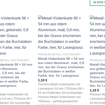
IN DEN
PREMIUM METALL-VISITENKARTEN (BLANKO METALLKARTEN 0,8 MM)
Metall-Visitenkarte 86 × 54 mm
PREMIUM METALL-VISITENKARTEN (BLANKO METALLKARTEN 0,8 MM)
aus rotem Aluminium, matt, 0,8
isitenkarte 86 × 54 mm
Metall-Vi
mm, bei der Gravur erscheinen
m Aluminium,
aus golde
die Buchstaben in weißer
, 0,8 mm, bei der
gebürstet,
Farbe, leer, für Lasergravur.
rscheinen die
Gravur er
1,10
€
en in weißer Farbe,
Buchstabe
Premium Metall-Visitenkarten mit
 Lasergravur.
leer, für 
Lasergravur 0,8 mm | TEGravur 86 ×
1,10
€
54 mm Entdecken Sie hochwertige
tall-Visitenkarten mit
Premium Met
Premium Metall-Visitenkarten von
r 0,8 mm | TEGravur 86 ×
Lasergravur
TEGravur – perfekt geeignet für
decken Sie hochwertige
54 mm Entd