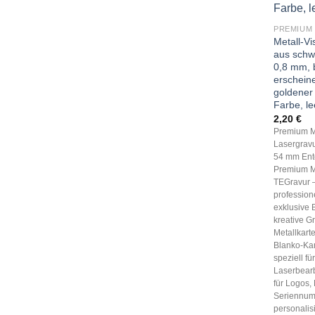
Metall-V
aus schw
0,8 mm, 
erschein
goldener
Farbe, le
2,20
€
Premium Me
Lasergravu
54 mm Ent
Premium Me
TEGravur –
profession
exklusive 
kreative G
Metallkart
Blanko-Kar
speziell fü
Laserbearb
für Logos
Seriennum
personalisi