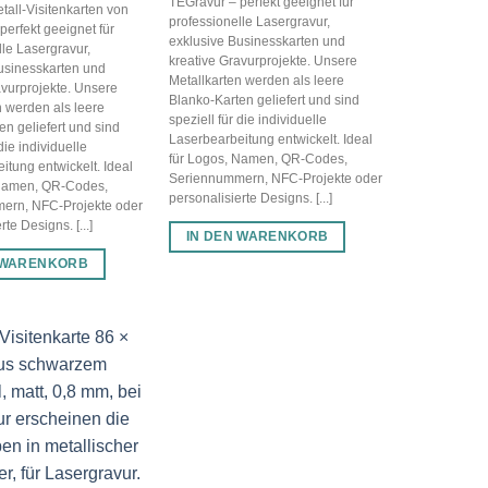
TEGravur – perfekt geeignet für
all-Visitenkarten von
professionelle Lasergravur,
perfekt geeignet für
exklusive Businesskarten und
lle Lasergravur,
kreative Gravurprojekte. Unsere
usinesskarten und
Metallkarten werden als leere
avurprojekte. Unsere
Blanko-Karten geliefert und sind
n werden als leere
speziell für die individuelle
en geliefert und sind
Laserbearbeitung entwickelt. Ideal
die individuelle
für Logos, Namen, QR-Codes,
itung entwickelt. Ideal
Seriennummern, NFC-Projekte oder
 Namen, QR-Codes,
personalisierte Designs. [...]
ern, NFC-Projekte oder
te Designs. [...]
IN DEN WARENKORB
 WARENKORB