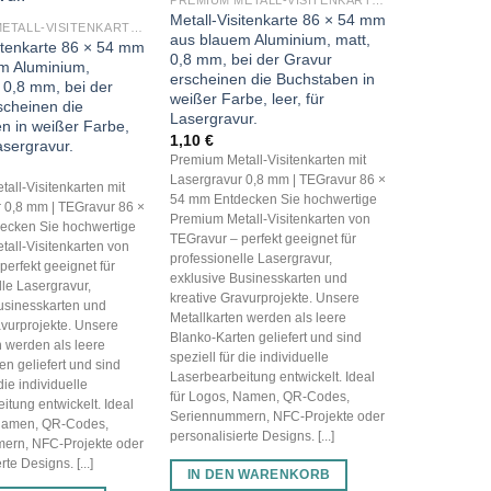
PREMIUM METALL-VISITENKARTEN (BLANKO METALLKARTEN 0,8 MM)
Metall-Visitenkarte 86 × 54 mm
PREMIUM METALL-VISITENKARTEN (BLANKO METALLKARTEN 0,8 MM)
aus blauem Aluminium, matt,
sitenkarte 86 × 54 mm
0,8 mm, bei der Gravur
m Aluminium,
erscheinen die Buchstaben in
 0,8 mm, bei der
weißer Farbe, leer, für
scheinen die
Lasergravur.
n in weißer Farbe,
1,10
€
Lasergravur.
Premium Metall-Visitenkarten mit
Lasergravur 0,8 mm | TEGravur 86 ×
all-Visitenkarten mit
54 mm Entdecken Sie hochwertige
 0,8 mm | TEGravur 86 ×
Premium Metall-Visitenkarten von
ecken Sie hochwertige
TEGravur – perfekt geeignet für
all-Visitenkarten von
professionelle Lasergravur,
perfekt geeignet für
exklusive Businesskarten und
lle Lasergravur,
kreative Gravurprojekte. Unsere
usinesskarten und
Metallkarten werden als leere
avurprojekte. Unsere
Blanko-Karten geliefert und sind
n werden als leere
speziell für die individuelle
en geliefert und sind
Laserbearbeitung entwickelt. Ideal
die individuelle
für Logos, Namen, QR-Codes,
itung entwickelt. Ideal
Seriennummern, NFC-Projekte oder
 Namen, QR-Codes,
personalisierte Designs. [...]
ern, NFC-Projekte oder
te Designs. [...]
IN DEN WARENKORB