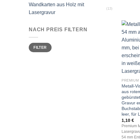
Wandkarten aus Holz mit
(13)
Lasergravur
NACH PREIS FILTERN
Min.
Max.
FILTER
Preis
Preis
Metall-V
aus rote
gebürstet
Gravur e
Buchstab
leer, für
1,10
€
Premium Me
Lasergravu
54 mm Ent