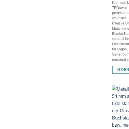
Premium Me
TEGravur –
profession
exklusive 
kreative G
Metallkart
Blanko-Kar
speziell fü
Laserbearb
für Logos
Seriennum
personalisi
IN DE