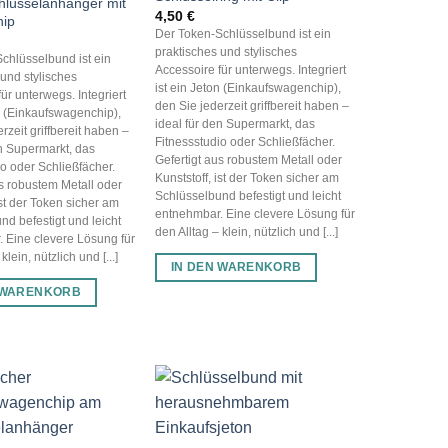
chlüsselanhänger mit
4,50
€
hip
Der Token-Schlüsselbund ist ein
praktisches und stylisches
chlüsselbund ist ein
Accessoire für unterwegs. Integriert
 und stylisches
ist ein Jeton (Einkaufswagenchip),
ür unterwegs. Integriert
den Sie jederzeit griffbereit haben –
on (Einkaufswagenchip),
ideal für den Supermarkt, das
rzeit griffbereit haben –
Fitnessstudio oder Schließfächer.
en Supermarkt, das
Gefertigt aus robustem Metall oder
io oder Schließfächer.
Kunststoff, ist der Token sicher am
us robustem Metall oder
Schlüsselbund befestigt und leicht
ist der Token sicher am
entnehmbar. Eine clevere Lösung für
nd befestigt und leicht
den Alltag – klein, nützlich und [...]
 Eine clevere Lösung für
klein, nützlich und [...]
IN DEN WARENKORB
 WARENKORB