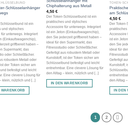
Schlüsselanhänger mit
CHLÜSSELBUND
TOKEN-SC
Chiphalterung aus Metall
ter-Schlüsselanhänger
Praktisch
4,50
€
rwegs
am Schlüs
Der Token-Schlüsselbund ist ein
4,50
€
praktisches und stylisches
Schlüsselbund ist ein
Der Token-S
Accessoire für unterwegs. Integriert
s und stylisches
praktisches
ist ein Jeton (Einkaufswagenchip),
für unterwegs. Integriert
Accessoire f
den Sie jederzeit griffbereit haben –
ton (Einkaufswagenchip),
ist ein Jet
ideal für den Supermarkt, das
erzeit griffbereit haben –
den Sie jede
Fitnessstudio oder Schließfächer.
den Supermarkt, das
ideal für d
Gefertigt aus robustem Metall oder
dio oder Schließfächer.
Fitnessstud
Kunststoff, ist der Token sicher am
aus robustem Metall oder
Gefertigt a
Schlüsselbund befestigt und leicht
 ist der Token sicher am
Kunststoff, 
entnehmbar. Eine clevere Lösung für
und befestigt und leicht
Schlüsselbu
den Alltag – klein, nützlich und [...]
. Eine clevere Lösung für
entnehmbar.
 klein, nützlich und [...]
den Alltag – 
IN DEN WARENKORB
N WARENKORB
IN DEN
1
2