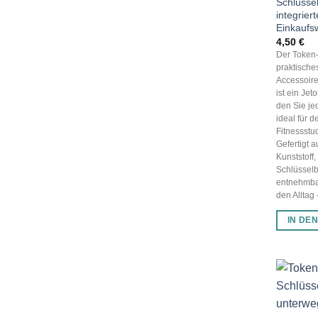
Schlüsse
integrier
Einkaufs
4,50
€
Der Token-
praktische
Accessoire 
ist ein Je
den Sie jed
ideal für 
Fitnessstu
Gefertigt 
Kunststoff,
Schlüsselb
entnehmbar
den Alltag –
IN DE