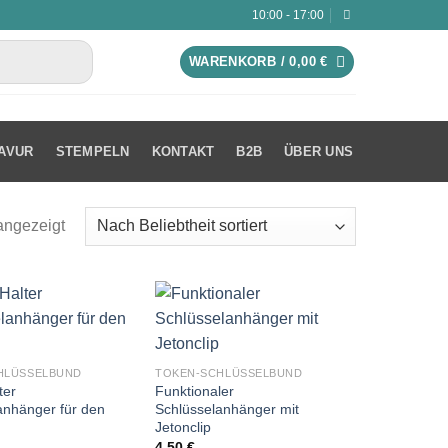
10:00 - 17:00
WARENKORB /
0,00
€
AVUR
STEMPELN
KONTAKT
B2B
ÜBER UNS
angezeigt
HLÜSSELBUND
TOKEN-SCHLÜSSELBUND
ter
Funktionaler
anhänger für den
Schlüsselanhänger mit
Jetonclip
4,50
€