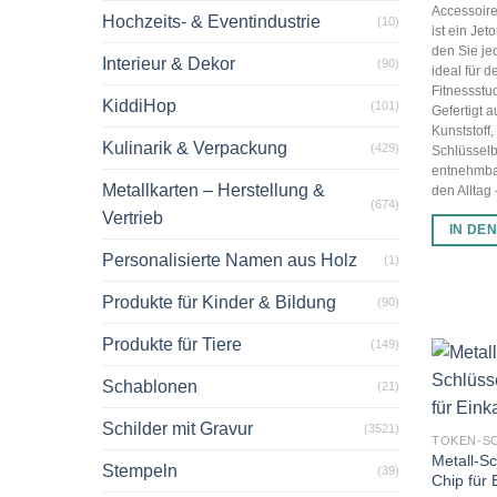
Accessoire 
Hochzeits- & Eventindustrie
(10)
ist ein Je
den Sie jed
Interieur & Dekor
(90)
ideal für 
Fitnessstu
KiddiHop
(101)
Gefertigt 
Kunststoff,
Kulinarik & Verpackung
(429)
Schlüsselb
entnehmbar
Metallkarten – Herstellung &
den Alltag –
(674)
Vertrieb
IN DE
Personalisierte Namen aus Holz
(1)
Produkte für Kinder & Bildung
(90)
Produkte für Tiere
(149)
Schablonen
(21)
Schilder mit Gravur
(3521)
TOKEN-S
Metall-S
Stempeln
(39)
Chip für