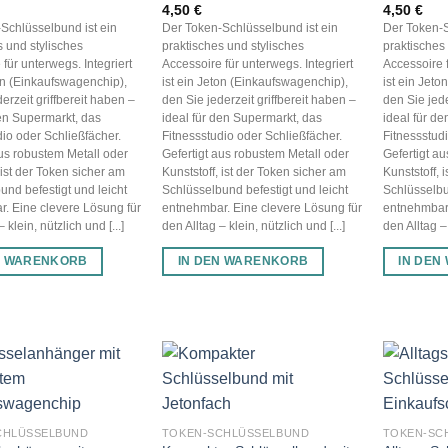
4,50
€
4,50
€
Schlüsselbund ist ein
Der Token-Schlüsselbund ist ein
Der Token-S
s und stylisches
praktisches und stylisches
praktisches
für unterwegs. Integriert
Accessoire für unterwegs. Integriert
Accessoire f
ton (Einkaufswagenchip),
ist ein Jeton (Einkaufswagenchip),
ist ein Jet
erzeit griffbereit haben –
den Sie jederzeit griffbereit haben –
den Sie jede
den Supermarkt, das
ideal für den Supermarkt, das
ideal für d
dio oder Schließfächer.
Fitnessstudio oder Schließfächer.
Fitnessstud
aus robustem Metall oder
Gefertigt aus robustem Metall oder
Gefertigt a
 ist der Token sicher am
Kunststoff, ist der Token sicher am
Kunststoff, 
und befestigt und leicht
Schlüsselbund befestigt und leicht
Schlüsselbu
. Eine clevere Lösung für
entnehmbar. Eine clevere Lösung für
entnehmbar.
 klein, nützlich und [...]
den Alltag – klein, nützlich und [...]
den Alltag – 
N WARENKORB
IN DEN WARENKORB
IN DEN
CHLÜSSELBUND
TOKEN-SCHLÜSSELBUND
TOKEN-SC