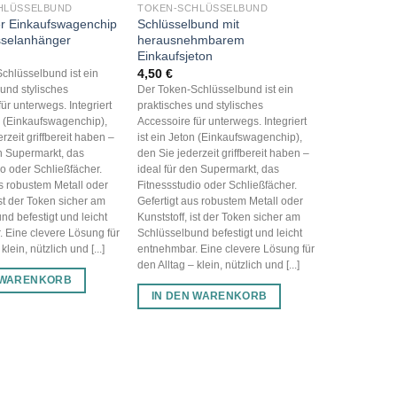
HLÜSSELBUND
TOKEN-SCHLÜSSELBUND
er Einkaufswagenchip
Schlüsselbund mit
selanhänger
herausnehmbarem
Einkaufsjeton
4,50
€
chlüsselbund ist ein
 und stylisches
Der Token-Schlüsselbund ist ein
ür unterwegs. Integriert
praktisches und stylisches
on (Einkaufswagenchip),
Accessoire für unterwegs. Integriert
rzeit griffbereit haben –
ist ein Jeton (Einkaufswagenchip),
en Supermarkt, das
den Sie jederzeit griffbereit haben –
io oder Schließfächer.
ideal für den Supermarkt, das
us robustem Metall oder
Fitnessstudio oder Schließfächer.
ist der Token sicher am
Gefertigt aus robustem Metall oder
nd befestigt und leicht
Kunststoff, ist der Token sicher am
 Eine clevere Lösung für
Schlüsselbund befestigt und leicht
klein, nützlich und [...]
entnehmbar. Eine clevere Lösung für
den Alltag – klein, nützlich und [...]
 WARENKORB
IN DEN WARENKORB