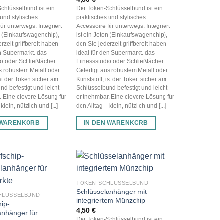
chlüsselbund ist ein
Der Token-Schlüsselbund ist ein
 und stylisches
praktisches und stylisches
ür unterwegs. Integriert
Accessoire für unterwegs. Integriert
on (Einkaufswagenchip),
ist ein Jeton (Einkaufswagenchip),
rzeit griffbereit haben –
den Sie jederzeit griffbereit haben –
en Supermarkt, das
ideal für den Supermarkt, das
io oder Schließfächer.
Fitnessstudio oder Schließfächer.
us robustem Metall oder
Gefertigt aus robustem Metall oder
ist der Token sicher am
Kunststoff, ist der Token sicher am
nd befestigt und leicht
Schlüsselbund befestigt und leicht
 Eine clevere Lösung für
entnehmbar. Eine clevere Lösung für
klein, nützlich und [...]
den Alltag – klein, nützlich und [...]
 WARENKORB
IN DEN WARENKORB
TOKEN-SCHLÜSSELBUND
Schlüsselanhänger mit
HLÜSSELBUND
integriertem Münzchip
ip-
4,50
€
anhänger für
Der Token-Schlüsselbund ist ein