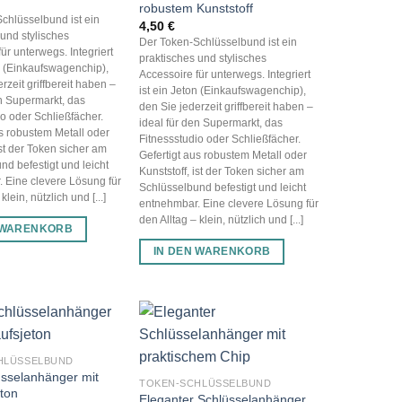
robustem Kunststoff
chlüsselbund ist ein
4,50
€
 und stylisches
Der Token-Schlüsselbund ist ein
ür unterwegs. Integriert
praktisches und stylisches
on (Einkaufswagenchip),
Accessoire für unterwegs. Integriert
rzeit griffbereit haben –
ist ein Jeton (Einkaufswagenchip),
en Supermarkt, das
den Sie jederzeit griffbereit haben –
io oder Schließfächer.
ideal für den Supermarkt, das
us robustem Metall oder
Fitnessstudio oder Schließfächer.
ist der Token sicher am
Gefertigt aus robustem Metall oder
nd befestigt und leicht
Kunststoff, ist der Token sicher am
 Eine clevere Lösung für
Schlüsselbund befestigt und leicht
klein, nützlich und [...]
entnehmbar. Eine clevere Lösung für
den Alltag – klein, nützlich und [...]
 WARENKORB
IN DEN WARENKORB
HLÜSSELBUND
üsselanhänger mit
TOKEN-SCHLÜSSELBUND
ton
Eleganter Schlüsselanhänger