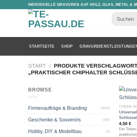
INDIVIDUELLE GRAVUREN AUF HOLZ, GLAS, METAL & 
STARTSEITE
SHOP
GRAVURDIENSTLEISTUNGE
START
/
PRODUKTE VERSCHLAGWORT
„PRAKTISCHER CHIPHALTER SCHLÜSS
BROWSE
TOKEN-S
Firmenaufträge & Branding
(3859)
Universel
Schlüsse
Geschenke & Souvenirs
(285)
4,50
€
Der Token-
Hobby, DIY & Modellbau
(4)
praktische