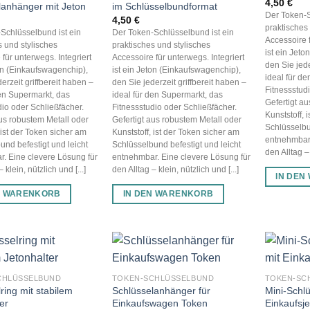
4,50
€
lanhänger mit Jeton
im Schlüsselbundformat
Der Token-S
4,50
€
praktisches
Schlüsselbund ist ein
Der Token-Schlüsselbund ist ein
Accessoire f
s und stylisches
praktisches und stylisches
ist ein Jet
für unterwegs. Integriert
Accessoire für unterwegs. Integriert
den Sie jede
ton (Einkaufswagenchip),
ist ein Jeton (Einkaufswagenchip),
ideal für d
erzeit griffbereit haben –
den Sie jederzeit griffbereit haben –
Fitnessstud
den Supermarkt, das
ideal für den Supermarkt, das
Gefertigt a
dio oder Schließfächer.
Fitnessstudio oder Schließfächer.
Kunststoff, 
aus robustem Metall oder
Gefertigt aus robustem Metall oder
Schlüsselbu
 ist der Token sicher am
Kunststoff, ist der Token sicher am
entnehmbar.
und befestigt und leicht
Schlüsselbund befestigt und leicht
den Alltag – 
. Eine clevere Lösung für
entnehmbar. Eine clevere Lösung für
 klein, nützlich und [...]
den Alltag – klein, nützlich und [...]
IN DEN
N WARENKORB
IN DEN WARENKORB
CHLÜSSELBUND
TOKEN-SCHLÜSSELBUND
TOKEN-SC
ring mit stabilem
Schlüsselanhänger für
Mini-Schl
er
Einkaufswagen Token
Einkaufsje