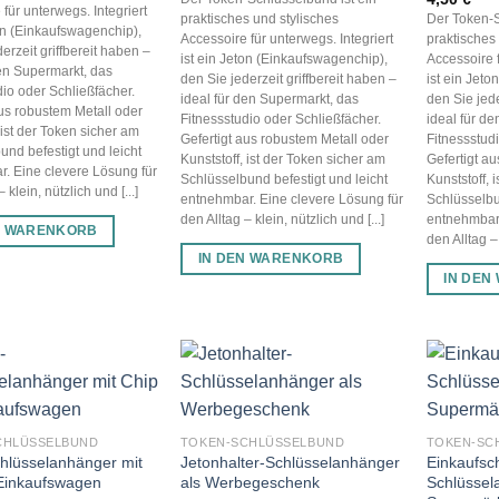
für unterwegs. Integriert
praktisches und stylisches
Der Token-S
ton (Einkaufswagenchip),
Accessoire für unterwegs. Integriert
praktisches
erzeit griffbereit haben –
ist ein Jeton (Einkaufswagenchip),
Accessoire f
den Supermarkt, das
den Sie jederzeit griffbereit haben –
ist ein Jet
dio oder Schließfächer.
ideal für den Supermarkt, das
den Sie jede
aus robustem Metall oder
Fitnessstudio oder Schließfächer.
ideal für d
 ist der Token sicher am
Gefertigt aus robustem Metall oder
Fitnessstud
und befestigt und leicht
Kunststoff, ist der Token sicher am
Gefertigt a
. Eine clevere Lösung für
Schlüsselbund befestigt und leicht
Kunststoff, 
 klein, nützlich und [...]
entnehmbar. Eine clevere Lösung für
Schlüsselbu
den Alltag – klein, nützlich und [...]
entnehmbar.
N WARENKORB
den Alltag – 
IN DEN WARENKORB
IN DEN
CHLÜSSELBUND
TOKEN-SCHLÜSSELBUND
TOKEN-SC
chlüsselanhänger mit
Jetonhalter-Schlüsselanhänger
Einkaufsch
 Einkaufswagen
als Werbegeschenk
Schlüssel