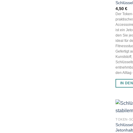
Schlüsse
4,50
€
Der Token-
praktische
Accessoire 
ist ein Je
den Sie jed
ideal für 
Fitnessstu
Gefertigt 
Kunststoff,
Schlüsselb
entnehmbar
den Alltag –
IN DE
TOKEN-S
Schlüssel
Jetonhalt