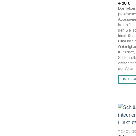
4,50
€
Der Token-
praktische
Accessoire 
ist ein Je
den Sie jed
ideal für 
Fitnessstu
Gefertigt 
Kunststoff,
Schlüsselb
entnehmbar
den Alltag –
IN DE
TOKEN-S