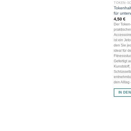
TOKEN-S
Tokenhal
für unte
4,50
€
Der Token-
praktische
Accessoire 
ist ein Je
den Sie jed
ideal für 
Fitnessstu
Gefertigt 
Kunststoff,
Schlüsselb
entnehmbar
den Alltag –
IN DE