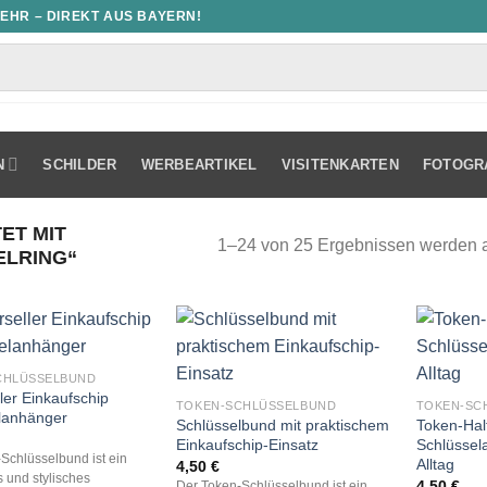
MEHR – DIREKT AUS BAYERN!
N
SCHILDER
WERBEARTIKEL
VISITENKARTEN
FOTOGR
ET MIT
1–24 von 25 Ergebnissen werden 
ELRING“
CHLÜSSELBUND
ler Einkaufschip
TOKEN-SCHLÜSSELBUND
TOKEN-SC
lanhänger
Schlüsselbund mit praktischem
Token-Hal
Einkaufschip-Einsatz
Schlüssel
Schlüsselbund ist ein
Alltag
4,50
€
s und stylisches
4,50
€
Der Token-Schlüsselbund ist ein