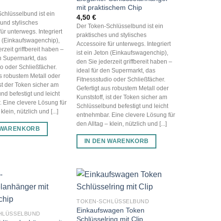
mit praktischem Chip
chlüsselbund ist ein
4,50
€
 und stylisches
Der Token-Schlüsselbund ist ein
ür unterwegs. Integriert
praktisches und stylisches
on (Einkaufswagenchip),
Accessoire für unterwegs. Integriert
rzeit griffbereit haben –
ist ein Jeton (Einkaufswagenchip),
en Supermarkt, das
den Sie jederzeit griffbereit haben –
io oder Schließfächer.
ideal für den Supermarkt, das
us robustem Metall oder
Fitnessstudio oder Schließfächer.
ist der Token sicher am
Gefertigt aus robustem Metall oder
nd befestigt und leicht
Kunststoff, ist der Token sicher am
 Eine clevere Lösung für
Schlüsselbund befestigt und leicht
klein, nützlich und [...]
entnehmbar. Eine clevere Lösung für
den Alltag – klein, nützlich und [...]
 WARENKORB
IN DEN WARENKORB
TOKEN-SCHLÜSSELBUND
Einkaufswagen Token
HLÜSSELBUND
Schlüsselring mit Clip