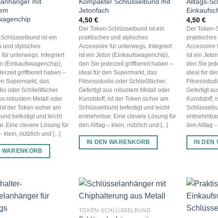
lanhänger mit
Kompakter Schlüsselbund mit
Alltags-S
tem
Jetonfach
Einkaufsc
wagenchip
4,50
€
4,50
€
Der Token-Schlüsselbund ist ein
Der Token-S
Schlüsselbund ist ein
praktisches und stylisches
praktisches
s und stylisches
Accessoire für unterwegs. Integriert
Accessoire f
für unterwegs. Integriert
ist ein Jeton (Einkaufswagenchip),
ist ein Jet
ton (Einkaufswagenchip),
den Sie jederzeit griffbereit haben –
den Sie jede
erzeit griffbereit haben –
ideal für den Supermarkt, das
ideal für d
den Supermarkt, das
Fitnessstudio oder Schließfächer.
Fitnessstud
dio oder Schließfächer.
Gefertigt aus robustem Metall oder
Gefertigt a
aus robustem Metall oder
Kunststoff, ist der Token sicher am
Kunststoff, 
 ist der Token sicher am
Schlüsselbund befestigt und leicht
Schlüsselbu
und befestigt und leicht
entnehmbar. Eine clevere Lösung für
entnehmbar.
. Eine clevere Lösung für
den Alltag – klein, nützlich und [...]
den Alltag – 
 klein, nützlich und [...]
IN DEN WARENKORB
IN DEN
N WARENKORB
TOKEN-SCHLÜSSELBUND