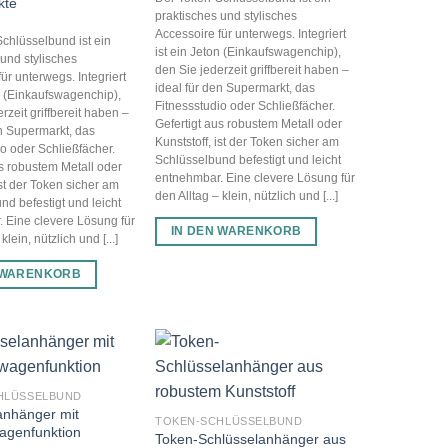
kte
praktisches und stylisches
Accessoire für unterwegs. Integriert
chlüsselbund ist ein
ist ein Jeton (Einkaufswagenchip),
 und stylisches
den Sie jederzeit griffbereit haben –
ür unterwegs. Integriert
ideal für den Supermarkt, das
on (Einkaufswagenchip),
Fitnessstudio oder Schließfächer.
rzeit griffbereit haben –
Gefertigt aus robustem Metall oder
en Supermarkt, das
Kunststoff, ist der Token sicher am
io oder Schließfächer.
Schlüsselbund befestigt und leicht
us robustem Metall oder
entnehmbar. Eine clevere Lösung für
ist der Token sicher am
den Alltag – klein, nützlich und [...]
nd befestigt und leicht
 Eine clevere Lösung für
IN DEN WARENKORB
klein, nützlich und [...]
 WARENKORB
HLÜSSELBUND
anhänger mit
TOKEN-SCHLÜSSELBUND
agenfunktion
Token-Schlüsselanhänger aus