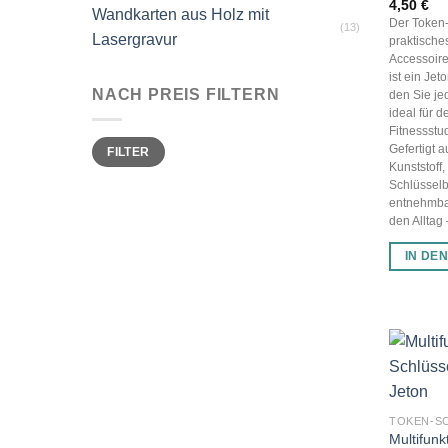
4,50
€
Wandkarten aus Holz mit
Der Token-
(13)
Lasergravur
praktische
Accessoire 
ist ein Je
NACH PREIS FILTERN
den Sie jed
ideal für 
Fitnessstu
Min.
Max.
Gefertigt 
FILTER
Preis
Preis
Kunststoff,
Schlüsselb
entnehmbar
den Alltag –
IN DE
TOKEN-S
Multifunk