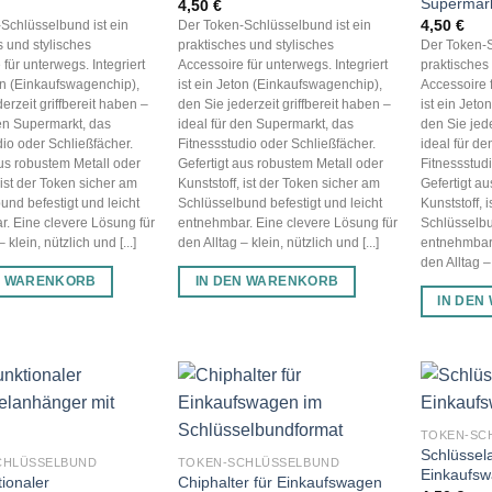
Supermär
4,50
€
4,50
€
Schlüsselbund ist ein
Der Token-Schlüsselbund ist ein
s und stylisches
praktisches und stylisches
Der Token-S
für unterwegs. Integriert
Accessoire für unterwegs. Integriert
praktisches
ton (Einkaufswagenchip),
ist ein Jeton (Einkaufswagenchip),
Accessoire f
erzeit griffbereit haben –
den Sie jederzeit griffbereit haben –
ist ein Jet
den Supermarkt, das
ideal für den Supermarkt, das
den Sie jede
dio oder Schließfächer.
Fitnessstudio oder Schließfächer.
ideal für d
aus robustem Metall oder
Gefertigt aus robustem Metall oder
Fitnessstud
 ist der Token sicher am
Kunststoff, ist der Token sicher am
Gefertigt a
und befestigt und leicht
Schlüsselbund befestigt und leicht
Kunststoff, 
. Eine clevere Lösung für
entnehmbar. Eine clevere Lösung für
Schlüsselbu
 klein, nützlich und [...]
den Alltag – klein, nützlich und [...]
entnehmbar.
den Alltag – 
N WARENKORB
IN DEN WARENKORB
IN DEN
TOKEN-SC
Schlüssel
CHLÜSSELBUND
TOKEN-SCHLÜSSELBUND
Einkaufsw
tionaler
Chiphalter für Einkaufswagen