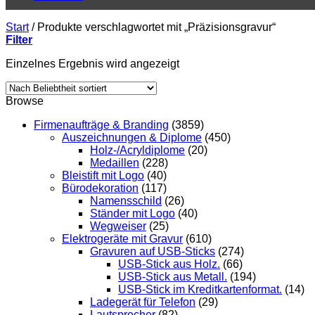
Start
/
Produkte verschlagwortet mit „Präzisionsgravur“
Filter
Einzelnes Ergebnis wird angezeigt
Browse
Firmenaufträge & Branding
(3859)
Auszeichnungen & Diplome
(450)
Holz-/Acryldiplome
(20)
Medaillen
(228)
Bleistift mit Logo
(40)
Bürodekoration
(117)
Namensschild
(26)
Ständer mit Logo
(40)
Wegweiser
(25)
Elektrogeräte mit Gravur
(610)
Gravuren auf USB-Sticks
(274)
USB-Stick aus Holz.
(66)
USB-Stick aus Metall.
(194)
USB-Stick im Kreditkartenformat.
(14)
Ladegerät für Telefon
(29)
Lautsprecher
(82)