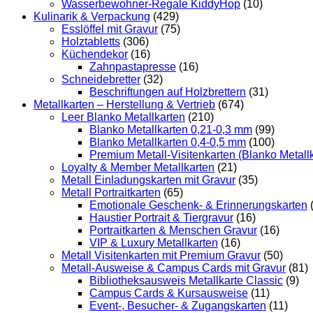
Wasserbewohner-Regale KiddyHop
(10)
Kulinarik & Verpackung
(429)
Esslöffel mit Gravur
(75)
Holztabletts
(306)
Küchendekor
(16)
Zahnpastapresse
(16)
Schneidebretter
(32)
Beschriftungen auf Holzbrettern
(31)
Metallkarten – Herstellung & Vertrieb
(674)
Leer Blanko Metallkarten
(210)
Blanko Metallkarten 0,21-0,3 mm
(99)
Blanko Metallkarten 0,4-0,5 mm
(100)
Premium Metall-Visitenkarten (Blanko Metall
Loyalty & Member Metallkarten
(21)
Metall Einladungskarten mit Gravur
(35)
Metall Portraitkarten
(65)
Emotionale Geschenk- & Erinnerungskarten
Haustier Portrait & Tiergravur
(16)
Portraitkarten & Menschen Gravur
(16)
VIP & Luxury Metallkarten
(16)
Metall Visitenkarten mit Premium Gravur
(50)
Metall-Ausweise & Campus Cards mit Gravur
(81)
Bibliotheksausweis Metallkarte Classic
(9)
Campus Cards & Kursausweise
(11)
Event-, Besucher- & Zugangskarten
(11)