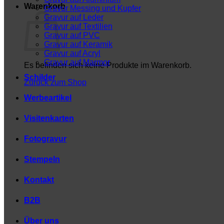
Warenkorb
Gravur Messing und Kupfer
Gravur auf Leder
Gravur auf Textilien
Gravur auf PVC
Gravur auf Keramik
Gravur auf Acryl
Gravur auf Marmor
Es befinden sich keine Produkte im Warenkorb.
Schilder
Zurück zum Shop
Werbeartikel
Visitenkarten
Fotogravur
Stempeln
Kontakt
B2B
Über uns