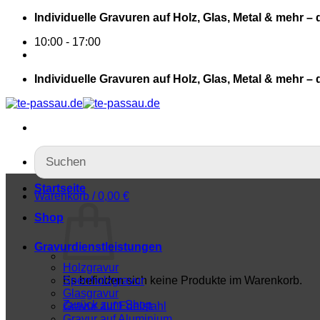
Individuelle Gravuren auf Holz, Glas, Metal & mehr – 
10:00 - 17:00
Individuelle Gravuren auf Holz, Glas, Metal & mehr – 
Startseite
Warenkorb /
0,00
€
Shop
Gravurdienstleistungen
Holzgravur
Es befinden sich keine Produkte im Warenkorb.
Sperrholzgravur
Glasgravur
Zurück zum Shop
Gravur auf Edelstahl
Gravur auf Aluminium