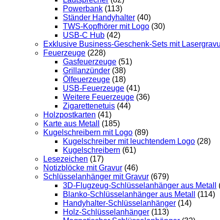
Powerbank
(113)
Ständer Handyhalter
(40)
TWS-Kopfhörer mit Logo
(30)
USB-C Hub
(42)
Exklusive Business-Geschenk-Sets mit Lasergravu
Feuerzeuge
(228)
Gasfeuerzeuge
(51)
Grillanzünder
(38)
Ölfeuerzeuge
(18)
USB-Feuerzeuge
(41)
Weitere Feuerzeuge
(36)
Zigarettenetuis
(44)
Holzpostkarten
(41)
Karte aus Metall
(185)
Kugelschreibern mit Logo
(89)
Kugelschreiber mit leuchtendem Logo
(28)
Kugelschreibern
(61)
Lesezeichen
(17)
Notizblöcke mit Gravur
(46)
Schlüsselanhänger mit Gravur
(679)
3D-Flugzeug-Schlüsselanhänger aus Metall
Blanko-Schlüsselanhänger aus Metall
(114)
Handyhalter-Schlüsselanhänger
(14)
Holz-Schlüsselanhänger
(113)