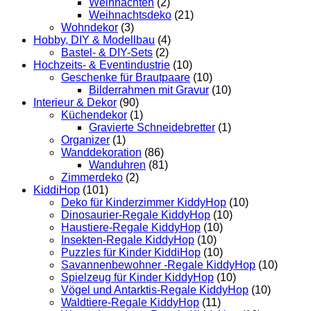
Weihnachten
(2)
Weihnachtsdeko
(21)
Wohndekor
(3)
Hobby, DIY & Modellbau
(4)
Bastel- & DIY-Sets
(2)
Hochzeits- & Eventindustrie
(10)
Geschenke für Brautpaare
(10)
Bilderrahmen mit Gravur
(10)
Interieur & Dekor
(90)
Küchendekor
(1)
Gravierte Schneidebretter
(1)
Organizer
(1)
Wanddekoration
(86)
Wanduhren
(81)
Zimmerdeko
(2)
KiddiHop
(101)
Deko für Kinderzimmer KiddyHop
(10)
Dinosaurier-Regale KiddyHop
(10)
Haustiere-Regale KiddyHop
(10)
Insekten-Regale KiddyHop
(10)
Puzzles für Kinder KiddiHop
(10)
Savannenbewohner -Regale KiddyHop
(10)
Spielzeug für Kinder KiddyHop
(10)
Vögel und Antarktis-Regale KiddyHop
(10)
Waldtiere-Regale KiddyHop
(11)