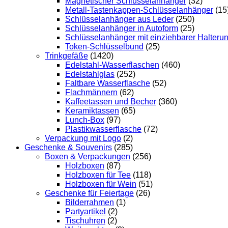
Magnetischer Schlüsselanhänger
(32)
Metall-Tastenkappen-Schlüsselanhänger
(15
Schlüsselanhänger aus Leder
(250)
Schlüsselanhänger in Autoform
(25)
Schlüsselanhänger mit einziehbarer Halteru
Token-Schlüsselbund
(25)
Trinkgefäße
(1420)
Edelstahl-Wasserflaschen
(460)
Edelstahlglas
(252)
Faltbare Wasserflasche
(52)
Flachmännern
(62)
Kaffeetassen und Becher
(360)
Keramiktassen
(65)
Lunch-Box
(97)
Plastikwasserflasche
(72)
Verpackung mit Logo
(2)
Geschenke & Souvenirs
(285)
Boxen & Verpackungen
(256)
Holzboxen
(87)
Holzboxen für Tee
(118)
Holzboxen für Wein
(51)
Geschenke für Feiertage
(26)
Bilderrahmen
(1)
Partyartikel
(2)
Tischuhren
(2)