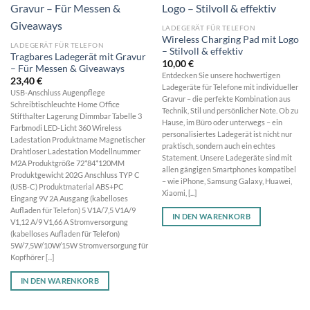
LADEGERÄT FÜR TELEFON
Wireless Charging Pad mit Logo
LADEGERÄT FÜR TELEFON
– Stilvoll & effektiv
Tragbares Ladegerät mit Gravur
10,00
€
– Für Messen & Giveaways
Entdecken Sie unsere hochwertigen
23,40
€
Ladegeräte für Telefone mit individueller
USB-Anschluss Augenpflege
Gravur – die perfekte Kombination aus
Schreibtischleuchte Home Office
Technik, Stil und persönlicher Note. Ob zu
Stifthalter Lagerung Dimmbar Tabelle 3
Hause, im Büro oder unterwegs – ein
Farbmodi LED-Licht 360 Wireless
personalisiertes Ladegerät ist nicht nur
Ladestation Produktname Magnetischer
praktisch, sondern auch ein echtes
Drahtloser Ladestation Modellnummer
Statement. Unsere Ladegeräte sind mit
M2A Produktgröße 72*84*120MM
allen gängigen Smartphones kompatibel
Produktgewicht 202G Anschluss TYP C
– wie iPhone, Samsung Galaxy, Huawei,
(USB-C) Produktmaterial ABS+PC
Xiaomi, [...]
Eingang 9V 2A Ausgang (kabelloses
Aufladen für Telefon) 5 V1A/7,5 V1A/9
IN DEN WARENKORB
V1,12 A/9 V1,66 A Stromversorgung
(kabelloses Aufladen für Telefon)
5W/7,5W/10W/15W Stromversorgung für
Kopfhörer [...]
IN DEN WARENKORB