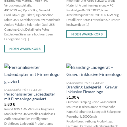
(Kraftpaket) Material: ABS+TPU
Mobiltelefone Farbe Schwarz/Weiß
Verpackungsdetails:
Material Aluminiumlegierung + PC
40*37*23cm(30pcs/21kg) Gewicht:
Produktgröße 100*100*6,6mm
Produkt(610g)+Paket(80g) Zubehör:
Arbeitsfrequenz 110-205KHZ N.W. 60g
Micro USB, Karabiner, Benutzerhandbuch
Detaillierte Fotos Entdecken Sie unsere
Andere Fuktion: Solarlader, Dual USB,
hochwertigen [...]
Camping-Licht Detaillierte Fotos
IN DEN WARENKORB
Entdecken Sie unsere hochwertigen
Ladegeräte für [...]
IN DEN WARENKORB
LADEGERÄT FÜR TELEFON
Branding-Ladegerät – Gravur
LADEGERÄT FÜR TELEFON
inklusive Firmenlogo
Personalisierter Ladeadapter
51,00
€
mit Firmenlogo graviert
Outdoor Camping Reise wasserdicht
5,80
€
stoßfest Taschenlampe faltbar hohe
Round 10W 15W Wireless Tragbares
Kapazität drahtlos Ladegerät Solarpanel
Mobiltelefon Universelles drahtloses
Powerbank 20000mah
Aufladen Schnelles Intelligentes
Produktbeschreibung Produkttyp:
Drahtloses Ladegerät Produktname
Faltbare Drahtlose Solarstromanbank