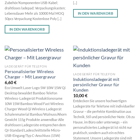
Zubehör/Komponenten USB-Kabel;
[...]
drahtloses ladepad; Verpackungskasten;
IN DEN WARENKORB
Lebensdauer Mehr als 10000 Mal MOQ
50pcs Verpackung Kostenlose Poly [...]
IN DEN WARENKORB
LADEGERÄT FÜR TELEFON
Personalisierter Wireless
LADEGERÄT FÜR TELEFON
Charger – Mit Lasergravur
Induktionsladegerät mit
6,60
€
persönlicher Gravur für
Eco Umwelt Laser Logo 5W 10W 15W Qi
Kunden
Desktop bewaldet Bamboo Telefon
10,00
€
Wireless-Ladegerät Produktionsname
Entdecken Sie unsere hochwertigen
10W 15W Bamboo Wood Fast Wireless
Ladegeräte für Telefone mit individueller
Charger Wood Qi Wireless Ladegerät
Gravur – die perfekte Kombination aus
Schalenmaterial Bambus/Walnuss/Ahorn
Technik, Stil und persönlicher Note. Ob zu
Gewicht 115g Produkte anwendbar Alle
Hause, im Büro oder unterwegs – ein
drahtlosen Ladegeräte entsprechen dem
personalisiertes Ladegerät ist nicht nur
QI-Standard Ladeschnittstelle Micro-
praktisch, sondern auch ein echtes
USB-Eingang/Typ C-Anschluss (15W)
Statement. Unsere Ladegeräte sind mit