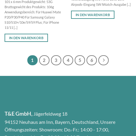
101 x 6 mm Produktgewicht: 53G
Airpods-Eingang 5W IWatch-Ausgabe [...]
Bruttogewicht des Produkts: 106g
Anwendungsbereich: Für Huawei Mate
IN DEN WARENKORB
P20/P30/P40 Für Samsung Galaxy
S10/S10+/10e/S9/S9 Plus; Für iPhone
11/11 [...]
IN DEN WARENKORB
1
2
3
4
5
6
T&E GmbH,
Jägerfeldweg 18
94152 Neuhaus am Inn, Bayern, Deutschland, Unsere
Öffnungszeiten: Showroom: Do.-Fr.: 14:00 - 17:00,