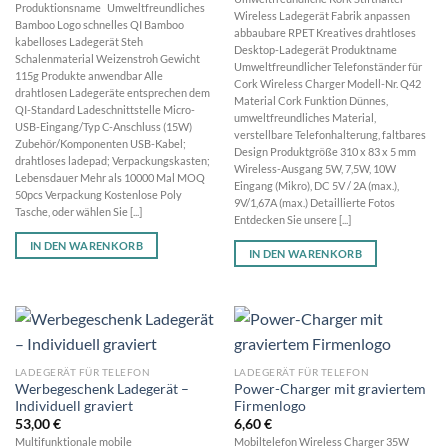
Produktionsname Umweltfreundliches
Wireless Ladegerät Fabrik anpassen
Bamboo Logo schnelles QI Bamboo
abbaubare RPET Kreatives drahtloses
kabelloses Ladegerät Steh
Desktop-Ladegerät Produktname
Schalenmaterial Weizenstroh Gewicht
Umweltfreundlicher Telefonständer für
115g Produkte anwendbar Alle
Cork Wireless Charger Modell-Nr. Q42
drahtlosen Ladegeräte entsprechen dem
Material Cork Funktion Dünnes,
QI-Standard Ladeschnittstelle Micro-
umweltfreundliches Material,
USB-Eingang/Typ C-Anschluss (15W)
verstellbare Telefonhalterung, faltbares
Zubehör/Komponenten USB-Kabel;
Design Produktgröße 310 x 83 x 5 mm
drahtloses ladepad; Verpackungskasten;
Wireless-Ausgang 5W, 7,5W, 10W
Lebensdauer Mehr als 10000 Mal MOQ
Eingang (Mikro), DC 5V / 2A (max.),
50pcs Verpackung Kostenlose Poly
9V/1,67A (max.) Detaillierte Fotos
Tasche, oder wählen Sie [...]
Entdecken Sie unsere [...]
IN DEN WARENKORB
IN DEN WARENKORB
LADEGERÄT FÜR TELEFON
LADEGERÄT FÜR TELEFON
Werbegeschenk Ladegerät –
Power-Charger mit graviertem
Individuell graviert
Firmenlogo
53,00
€
6,60
€
Multifunktionale mobile
Mobiltelefon Wireless Charger 35W