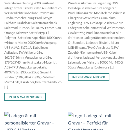
Solarstromanleitung 20000mAh mit
Wireless Aluminium Legierung 30W
integriertem Kabel für den Außenbereich
Desktop Geschenke für Ladegerät
Wasserdichte kabellose Powerbank
Produktionsname Mobiltelefon Wireless
Produktbeschreibung Produkttyp:
Charger 35W Wireless Aluminium
Faltbare Drahtlose Solarstromanbank
Legierung 30W Desktop Geschenke für
Solarmodul: Polysilicium 6W Farbe: Blau,
Ladegerät Schalenmaterial Weizenstroh
Orange, Schwarz Batterietyp: Li-
Gewicht 95g Produkte anwendbar Alle
Polymer-Batterien Kapazität: 16000mAh
drahtlosen Ladegeräte entsprechen dem
(virtuelle Marke 20000mAh) Ausgang:
QI-Standard Ladeschnittstelle Micro-
USB A1/A2: 5V/2,1A; Kabelloses
USB-Eingang/Typ C-Anschluss (15W)
Aufladen: 5W Artikelgröße:
Zubehör/Komponenten USB-Kabel;
162*88*36mm Verpackungsgröße:
drahtloses ladepad; Verpackungskasten;
178*105*45mm (Kraftpaket) Material:
Lebensdauer Mehr als 10000 Mal MOQ
ABS+TPU Verpackungsdetails:
50pcs Verpackung Kostenlose [...]
40*37*23cm(30pcs/21kg) Gewicht:
IN DEN WARENKORB
Produkt(610g)+Paket(80g) Zubehör:
Micro USB, Karabiner, Benutzerhandbuch
[...]
IN DEN WARENKORB