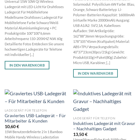
Universal 15W 10W Qi Wireless
Solarmodul: Polysilicium 6W Farbe: Blau,
Ladegerät mit LED-Licht für Drahtloses
Orange, Schwarz Batterietyp: Li-
Ladegerät Für Mobiltelefone
Polymer-Batterien Kapazität: 16000mAh
Modellname Drahtloses Ladegerät Für
(virtuelle Marke 20000mAh) Ausgang:
Mobiltelefone Farbe Schwarz/Weiß
USB A1/A2: 5V/2,1A; Kabelloses
Material Aluminiumlegierung + PC
Aufladen: 5W Artikelgröße:
Produktgröße 100*100*6,6mm
162*88*36mm Verpackungsgröße:
Arbeitsfrequenz 110-205KHZ N.W. 60g
178*105*45mm (Kraftpaket) Material:
Detaillierte Fotos Entdecken Sie unsere
ABS+TPU Verpackungsdetails:
hochwertigen Ladegeräte für Telefone
40*37*23cm(30pcs/21kg) Gewicht:
mit individueller [...]
Produkt(610g)+Paket(80g) Zubehör:
Micro USB, Karabiner, [...]
IN DEN WARENKORB
IN DEN WARENKORB
LADEGERÄT FÜR TELEFON
Graviertes USB-Ladegerät – Für
LADEGERÄT FÜR TELEFON
Mitarbeiter & Kunden
Induktives Ladegerät mit Gravur
10,60
€
– Nachhaltiges Gadget
15W Benutzerdefinierte 2 in 1 Bamboo
13,50
€
Mobile Handy Wireless Ladestation
Umweltfreundliche Kork Stifthalter