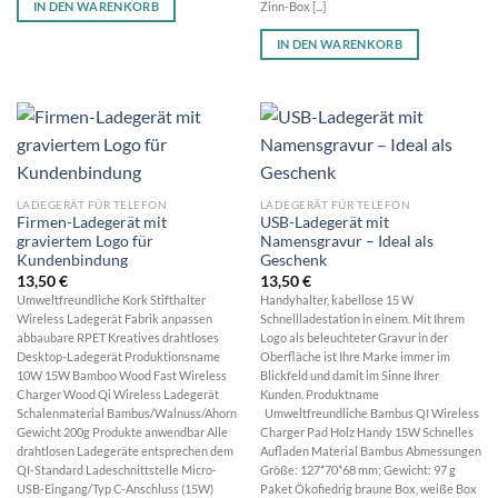
IN DEN WARENKORB
Zinn-Box [...]
IN DEN WARENKORB
LADEGERÄT FÜR TELEFON
LADEGERÄT FÜR TELEFON
Firmen-Ladegerät mit
USB-Ladegerät mit
graviertem Logo für
Namensgravur – Ideal als
Kundenbindung
Geschenk
13,50
€
13,50
€
Umweltfreundliche Kork Stifthalter
Handyhalter, kabellose 15 W
Wireless Ladegerät Fabrik anpassen
Schnellladestation in einem. Mit Ihrem
abbaubare RPET Kreatives drahtloses
Logo als beleuchteter Gravur in der
Desktop-Ladegerät Produktionsname
Oberfläche ist Ihre Marke immer im
10W 15W Bamboo Wood Fast Wireless
Blickfeld und damit im Sinne Ihrer
Charger Wood Qi Wireless Ladegerät
Kunden. Produktname
Schalenmaterial Bambus/Walnuss/Ahorn
Umweltfreundliche Bambus QI Wireless
Gewicht 200g Produkte anwendbar Alle
Charger Pad Holz Handy 15W Schnelles
drahtlosen Ladegeräte entsprechen dem
Aufladen Material Bambus Abmessungen
QI-Standard Ladeschnittstelle Micro-
Größe: 127*70*68 mm; Gewicht: 97 g
USB-Eingang/Typ C-Anschluss (15W)
Paket Ökofiedrig braune Box, weiße Box