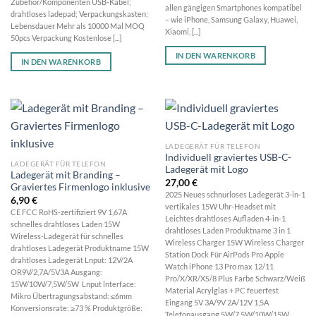
Zubehör/Komponenten USB-Kabel;
allen gängigen Smartphones kompatibel
drahtloses ladepad; Verpackungskasten;
– wie iPhone, Samsung Galaxy, Huawei,
Lebensdauer Mehr als 10000 Mal MOQ
Xiaomi, [...]
50pcs Verpackung Kostenlose [...]
IN DEN WARENKORB
IN DEN WARENKORB
LADEGERÄT FÜR TELEFON
Individuell graviertes USB-C-
LADEGERÄT FÜR TELEFON
Ladegerät mit Logo
Ladegerät mit Branding –
27,00
€
Graviertes Firmenlogo inklusive
2025 Neues schnurloses Ladegerät 3-in-1
6,90
€
vertikales 15W Uhr-Headset mit
CE FCC RoHS-zertifiziert 9V 1,67A
Leichtes drahtloses Aufladen 4-in-1
schnelles drahtloses Laden 15W
drahtloses Laden Produktname 3 in 1
Wireless-Ladegerät für schnelles
Wireless Charger 15W Wireless Charger
drahtloses Ladegerät Produktname 15W
Station Dock Für AirPods Pro Apple
drahtloses Ladegerät Lnput: 12V/2A
Watch iPhone 13 Pro max 12/11
OR9V/2,7A/5V3A Ausgang:
Pro/X/XR/XS/8 Plus Farbe Schwarz/Weiß
15W/10W/7,5W/5W Lnput lnterface:
Material Acrylglas + PC feuerfest
Mikro Übertragungsabstand: ≤6mm
Eingang 5V 3A/9V 2A/12V 1,5A
Konversionsrate: ≥73 % Produktgröße:
Telefonausgang 5W/7,5W/10W/15W