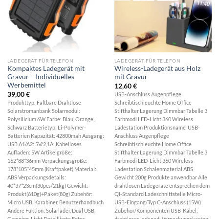
LADEGERÄT FÜR TELEFON
LADEGERÄT FÜR TELEFON
Kompaktes Ladegerät mit
Wireless-Ladegerät aus Holz
Gravur – Individuelles
mit Gravur
Werbemittel
12,60
€
39,00
€
USB-Anschluss Augenpflege
Produkttyp: Faltbare Drahtlose
Schreibtischleuchte Home Office
Solarstromanbank Solarmodul:
Stifthalter Lagerung Dimmbar Tabelle 3
Polysilicium 6W Farbe: Blau, Orange,
Farbmodi LED-Licht 360 Wireless
Schwarz Batterietyp: Li-Polymer-
Ladestation Produktionsname USB-
Batterien Kapazität: 42800mah Ausgang:
Anschluss Augenpflege
USB A1/A2: 5V/2,1A; Kabelloses
Schreibtischleuchte Home Office
Aufladen: 5W Artikelgröße:
Stifthalter Lagerung Dimmbar Tabelle 3
162*88*36mm Verpackungsgröße:
Farbmodi LED-Licht 360 Wireless
178*105*45mm (Kraftpaket) Material:
Ladestation Schalenmaterial ABS
ABS Verpackungsdetails:
Gewicht 200g Produkte anwendbar Alle
40*37*23cm(30pcs/21kg) Gewicht:
drahtlosen Ladegeräte entsprechen dem
Produkt(610g)+Paket(80g) Zubehör:
QI-Standard Ladeschnittstelle Micro-
Micro USB, Karabiner, Benutzerhandbuch
USB-Eingang/Typ C-Anschluss (15W)
Andere Fuktion: Solarlader, Dual USB,
Zubehör/Komponenten USB-Kabel;
Camping-Licht Detaillierte Fotos
drahtloses ladepad; Verpackungskasten;