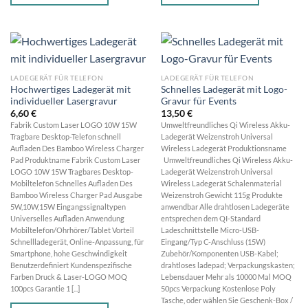
LADEGERÄT FÜR TELEFON
LADEGERÄT FÜR TELEFON
Hochwertiges Ladegerät mit
Schnelles Ladegerät mit Logo-
individueller Lasergravur
Gravur für Events
6,60
€
13,50
€
Fabrik Custom Laser LOGO 10W 15W
Umweltfreundliches Qi Wireless Akku-
Tragbare Desktop-Telefon schnell
Ladegerät Weizenstroh Universal
Aufladen Des Bamboo Wireless Charger
Wireless Ladegerät Produktionsname
Pad Produktname Fabrik Custom Laser
Umweltfreundliches Qi Wireless Akku-
LOGO 10W 15W Tragbares Desktop-
Ladegerät Weizenstroh Universal
Mobiltelefon Schnelles Aufladen Des
Wireless Ladegerät Schalenmaterial
Bamboo Wireless Charger Pad Ausgabe
Weizenstroh Gewicht 115g Produkte
5W,10W,15W Eingangssignaltypen
anwendbar Alle drahtlosen Ladegeräte
Universelles Aufladen Anwendung
entsprechen dem QI-Standard
Mobiltelefon/Ohrhörer/Tablet Vorteil
Ladeschnittstelle Micro-USB-
Schnellladegerät, Online-Anpassung, für
Eingang/Typ C-Anschluss (15W)
Smartphone, hohe Geschwindigkeit
Zubehör/Komponenten USB-Kabel;
Benutzerdefiniert Kundenspezifische
drahtloses ladepad; Verpackungskasten;
Farben Druck & Laser-LOGO MOQ
Lebensdauer Mehr als 10000 Mal MOQ
100pcs Garantie 1 [...]
50pcs Verpackung Kostenlose Poly
Tasche, oder wählen Sie Geschenk-Box /