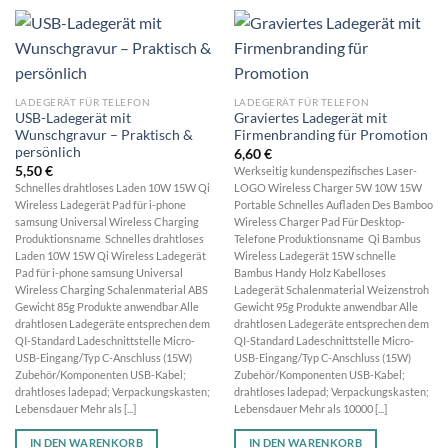
LADEGERÄT FÜR TELEFON
LADEGERÄT FÜR TELEFON
USB-Ladegerät mit
Graviertes Ladegerät mit
Wunschgravur – Praktisch &
Firmenbranding für Promotion
persönlich
6,60
€
5,50
€
Werkseitig kundenspezifisches Laser-
Schnelles drahtloses Laden 10W 15W Qi
LOGO Wireless Charger 5W 10W 15W
Wireless Ladegerät Pad für i-phone
Portable Schnelles Aufladen Des Bamboo
samsung Universal Wireless Charging
Wireless Charger Pad Für Desktop-
Produktionsname Schnelles drahtloses
Telefone Produktionsname Qi Bambus
Laden 10W 15W Qi Wireless Ladegerät
Wireless Ladegerät 15W schnelle
Pad für i-phone samsung Universal
Bambus Handy Holz Kabelloses
Wireless Charging Schalenmaterial ABS
Ladegerät Schalenmaterial Weizenstroh
Gewicht 85g Produkte anwendbar Alle
Gewicht 95g Produkte anwendbar Alle
drahtlosen Ladegeräte entsprechen dem
drahtlosen Ladegeräte entsprechen dem
QI-Standard Ladeschnittstelle Micro-
QI-Standard Ladeschnittstelle Micro-
USB-Eingang/Typ C-Anschluss (15W)
USB-Eingang/Typ C-Anschluss (15W)
Zubehör/Komponenten USB-Kabel;
Zubehör/Komponenten USB-Kabel;
drahtloses ladepad; Verpackungskasten;
drahtloses ladepad; Verpackungskasten;
Lebensdauer Mehr als [...]
Lebensdauer Mehr als 10000 [...]
IN DEN WARENKORB
IN DEN WARENKORB