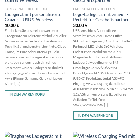
LADEGERÄT FÜR TELEFON
LADEGERÄT FÜR TELEFON
Ladegerät mit personalisierter
Logo-Ladegerät mit Gravur –
Gravur – USB & Wireless
Perfekt für Geschäftspartner
10,00
€
33,00
€
Entdecken Sie unsere hochwertigen
USB-Anschluss Augenpflege
Ladegeräte für Telefone mit individueller
Schreibtischleuchte Home Office
Gravur – die perfekte Kombination aus
Stifthalter Lagerung Dimmbar Tabelle 3
Technik, Stil und persönlicher Note. Ob zu
Farbmodi LED-Licht 360 Wireless
Hause, im Büro oder unterwegs – ein
Ladestation Produktname 3 in 1
personalisiertes Ladegerät ist nicht nur
Magnetisch faltbares drahtloses
praktisch, sondern auch ein echtes
Ladegerät Modellnummer M5
Statement. Unsere Ladegeräte sind mit
Produktgröße 127*70*27MM
allen gängigen Smartphones kompatibel
Produktgewicht 186G Anschluss TYP C
– wie iPhone, Samsung Galaxy, Huawei,
(USB-C) Produktmaterial ABS+PC
Xiaomi, [...]
Eingang 9V 2A Ausgang (kabelloses
Aufladen für Telefon) 5V 1A /7,5V 1A /9V
IN DEN WARENKORB
1,12A Stromversorgung (kabelloses
Aufladen für Telefon)
5W/7,5W/10W/15W [...]
IN DEN WARENKORB