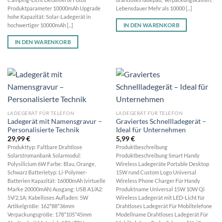
Produktparameter 10000mAh Upgrade
Lebensdauer Mehr als 10000 [...]
hohe Kapazität: Solar-Ladegerät in
IN DEN WARENKORB
hochwertiger 10000mAh [...]
IN DEN WARENKORB
LADEGERÄT FÜR TELEFON
LADEGERÄT FÜR TELEFON
Ladegerät mit Namensgravur –
Graviertes Schnellladegerät –
Personalisierte Technik
Ideal für Unternehmen
29,99
€
5,99
€
Produkttyp: Faltbare Drahtlose
Produktbeschreibung
Solarstromanbank Solarmodul:
Produktbeschreibung Smart Handy
Polysilicium 6W Farbe: Blau, Orange,
Wireless Ladegeräte Portable Desktop
Schwarz Batterietyp: Li-Polymer-
15W rund Custom Logo Universal
Batterien Kapazität: 16000mAh (virtuelle
Wireless Phone Charger Für Handy
Marke 20000mAh) Ausgang: USB A1/A2:
Produktname Universal 15W 10W Qi
5V/2,1A; Kabelloses Aufladen: 5W
Wireless Ladegerät mit LED-Licht für
Artikelgröße: 162*88*36mm
Drahtloses Ladegerät Für Mobiltelefone
Verpackungsgröße: 178*105*45mm
Modellname Drahtloses Ladegerät Für