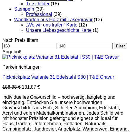
Türschilder
(18)
Stempeln
(39)
Professional
(39)
Wandkarten aus Holz mit Lasergravur
(13)
„Wo wir uns trafen“ Karte
(12)
Unsere Liebesgeschichte Karte
(1)
Nach Preis filtern
Min.
Max.
Filter
Preis
Preis
Angebot!
Parkeinrichtungen
Picknickplatz Variante 31 Edelstahl S30 | T&E Gravur
Ursprünglicher
Aktueller
188,38
€
131,87
€
Preis
Preis
Individuelles Gravurschild – hochwertig, langlebig und
war:
ist:
einzigartig. Entdecken Sie unsere hochwertigen
188,38 €
131,87 €.
Gravurschilder aus Holz, Schiefer, Aluminium, Edelstahl,
Acryl und edlen Materialkombinationen. Jedes Schild wird
mit höchster Präzision gefertigt und eignet sich ideal für
Haus, Garten, Unternehmen, Hofladen, Naturpark,
Campingplatz, Jagdrevier, Angelplatz, Wanderweg, Eingang,