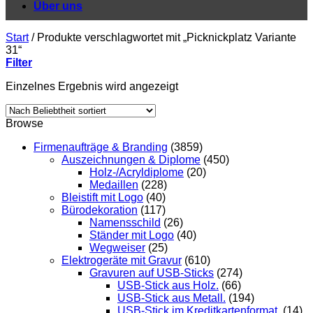
Über uns
Start
/
Produkte verschlagwortet mit „Picknickplatz Variante
31“
Filter
Einzelnes Ergebnis wird angezeigt
Browse
Firmenaufträge & Branding
(3859)
Auszeichnungen & Diplome
(450)
Holz-/Acryldiplome
(20)
Medaillen
(228)
Bleistift mit Logo
(40)
Bürodekoration
(117)
Namensschild
(26)
Ständer mit Logo
(40)
Wegweiser
(25)
Elektrogeräte mit Gravur
(610)
Gravuren auf USB-Sticks
(274)
USB-Stick aus Holz.
(66)
USB-Stick aus Metall.
(194)
USB-Stick im Kreditkartenformat.
(14)