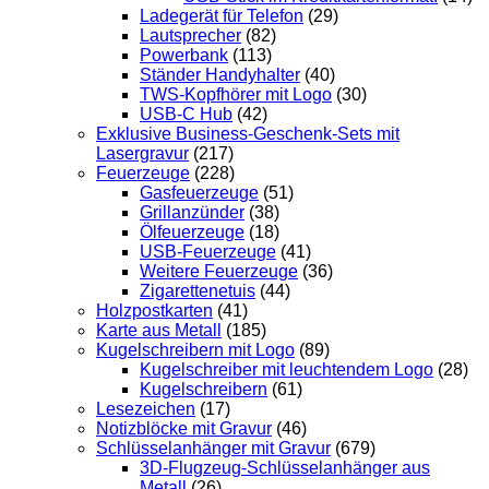
Ladegerät für Telefon
(29)
Lautsprecher
(82)
Powerbank
(113)
Ständer Handyhalter
(40)
TWS-Kopfhörer mit Logo
(30)
USB-C Hub
(42)
Exklusive Business-Geschenk-Sets mit
Lasergravur
(217)
Feuerzeuge
(228)
Gasfeuerzeuge
(51)
Grillanzünder
(38)
Ölfeuerzeuge
(18)
USB-Feuerzeuge
(41)
Weitere Feuerzeuge
(36)
Zigarettenetuis
(44)
Holzpostkarten
(41)
Karte aus Metall
(185)
Kugelschreibern mit Logo
(89)
Kugelschreiber mit leuchtendem Logo
(28)
Kugelschreibern
(61)
Lesezeichen
(17)
Notizblöcke mit Gravur
(46)
Schlüsselanhänger mit Gravur
(679)
3D-Flugzeug-Schlüsselanhänger aus
Metall
(26)