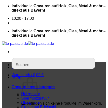
Individuelle Gravuren auf Holz, Glas, Metal & mehr –
direkt aus Bayern!
10:00 - 17:00
Individuelle Gravuren auf Holz, Glas, Metal & mehr –
direkt aus Bayern!
Startseite
Warenkorb /
0,00
€
Shop
Gravurdienstleistungen
Holzgravur
Sperrholzgravur
Glasgravur
Es befinden sich keine Produkte im Warenkorb.
Gravur auf Edelstahl