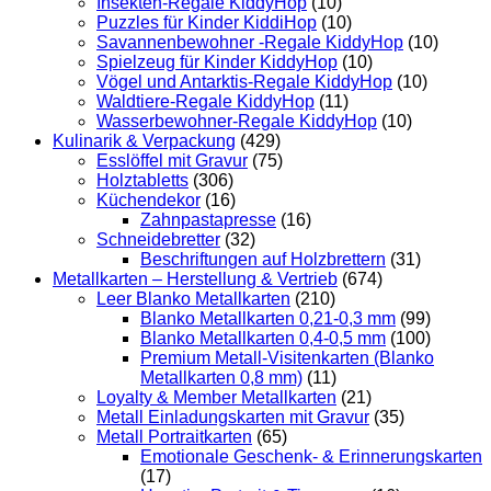
Insekten-Regale KiddyHop
(10)
Puzzles für Kinder KiddiHop
(10)
Savannenbewohner -Regale KiddyHop
(10)
Spielzeug für Kinder KiddyHop
(10)
Vögel und Antarktis-Regale KiddyHop
(10)
Waldtiere-Regale KiddyHop
(11)
Wasserbewohner-Regale KiddyHop
(10)
Kulinarik & Verpackung
(429)
Esslöffel mit Gravur
(75)
Holztabletts
(306)
Küchendekor
(16)
Zahnpastapresse
(16)
Schneidebretter
(32)
Beschriftungen auf Holzbrettern
(31)
Metallkarten – Herstellung & Vertrieb
(674)
Leer Blanko Metallkarten
(210)
Blanko Metallkarten 0,21-0,3 mm
(99)
Blanko Metallkarten 0,4-0,5 mm
(100)
Premium Metall-Visitenkarten (Blanko
Metallkarten 0,8 mm)
(11)
Loyalty & Member Metallkarten
(21)
Metall Einladungskarten mit Gravur
(35)
Metall Portraitkarten
(65)
Emotionale Geschenk- & Erinnerungskarten
(17)