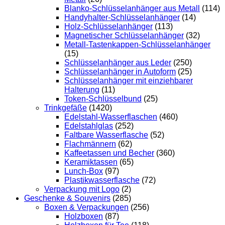
Blanko-Schlüsselanhänger aus Metall
(114)
Handyhalter-Schlüsselanhänger
(14)
Holz-Schlüsselanhänger
(113)
Magnetischer Schlüsselanhänger
(32)
Metall-Tastenkappen-Schlüsselanhänger
(15)
Schlüsselanhänger aus Leder
(250)
Schlüsselanhänger in Autoform
(25)
Schlüsselanhänger mit einziehbarer
Halterung
(11)
Token-Schlüsselbund
(25)
Trinkgefäße
(1420)
Edelstahl-Wasserflaschen
(460)
Edelstahlglas
(252)
Faltbare Wasserflasche
(52)
Flachmännern
(62)
Kaffeetassen und Becher
(360)
Keramiktassen
(65)
Lunch-Box
(97)
Plastikwasserflasche
(72)
Verpackung mit Logo
(2)
Geschenke & Souvenirs
(285)
Boxen & Verpackungen
(256)
Holzboxen
(87)