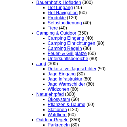
Bauernhof & Hofladen
(300)
Hof Eingang
(40)
Hof Navigation
(60)
Produkte
(120)
Selbstbedienung
(40)
Tiere
(40)
Camping & Outdoor
(350)
Camping Eingang
(40)
Camping Einrichtungen
(90)
Camping Regeln
(80)
Feuer- & Grillplätze
(60)
Unterkunftsbereiche
(80)
Jagd
(300)
Dekorative Jagdschilder
(50)
Jagd Eingang
(30)
Jagd Infrastruktur
(80)
Jagd Warnschilder
(80)
Wildzonen
(60)
Naturlehrpfad
(300)
Ökosystem
(60)
Pflanzen & Bäume
(60)
Stationen
(120)
Waldtiere
(60)
Outdoor-Regeln
(350)
Parkregeln
(80)