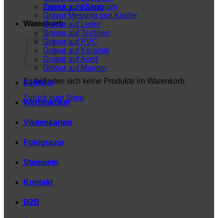
Gravur auf Aluminium
Zurück zum Shop
Gravur Messing und Kupfer
Warenkorb
Gravur auf Leder
Gravur auf Textilien
Gravur auf PVC
Gravur auf Keramik
Gravur auf Acryl
Gravur auf Marmor
Es befinden sich keine Produkte im Warenkorb.
Schilder
Zurück zum Shop
Werbeartikel
Visitenkarten
Fotogravur
Stempeln
Kontakt
B2B