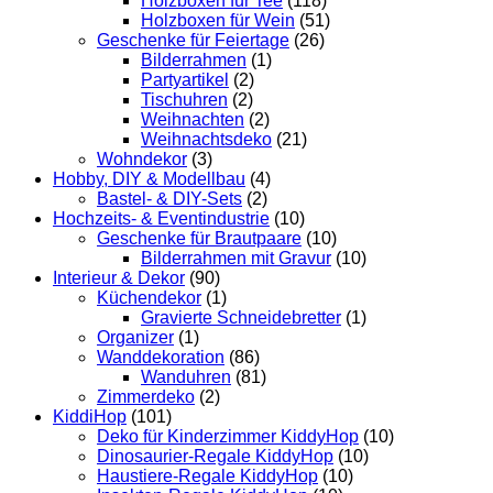
Holzboxen für Tee
(118)
Holzboxen für Wein
(51)
Geschenke für Feiertage
(26)
Bilderrahmen
(1)
Partyartikel
(2)
Tischuhren
(2)
Weihnachten
(2)
Weihnachtsdeko
(21)
Wohndekor
(3)
Hobby, DIY & Modellbau
(4)
Bastel- & DIY-Sets
(2)
Hochzeits- & Eventindustrie
(10)
Geschenke für Brautpaare
(10)
Bilderrahmen mit Gravur
(10)
Interieur & Dekor
(90)
Küchendekor
(1)
Gravierte Schneidebretter
(1)
Organizer
(1)
Wanddekoration
(86)
Wanduhren
(81)
Zimmerdeko
(2)
KiddiHop
(101)
Deko für Kinderzimmer KiddyHop
(10)
Dinosaurier-Regale KiddyHop
(10)
Haustiere-Regale KiddyHop
(10)