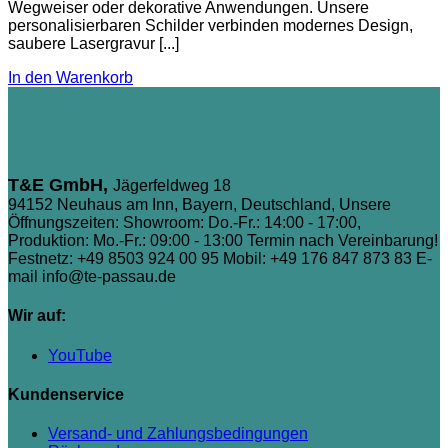
Wegweiser oder dekorative Anwendungen. Unsere
personalisierbaren Schilder verbinden modernes Design,
saubere Lasergravur [...]
In den Warenkorb
T&E GmbH,
Jägerfeldweg 18
94152 Neuhaus am Inn, Bayern, Deutschland, Unsere
Öffnungszeiten: Showroom: Do.-Fr.: 14:00 - 17:00,
Produktion: Mo.-Fr.: 09:00 - 13:00 Termin nach Vereinbarung!
Festnetz: +49 8503 924 00 95
Mobil: +49 176 847 873 83
E-
mail info@te-passau.de
Wir auf:
YouTube
Kundenservice
Versand- und Zahlungsbedingungen