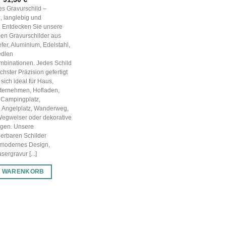
Preis
Preis
les Gravurschild –
war:
ist:
, langlebig und
130,43 €
91,30 €.
g. Entdecken Sie unsere
en Gravurschilder aus
efer, Aluminium, Edelstahl,
edlen
mbinationen. Jedes Schild
chster Präzision gefertigt
sich ideal für Haus,
nternehmen, Hofladen,
 Campingplatz,
, Angelplatz, Wanderweg,
Wegweiser oder dekorative
gen. Unsere
ierbaren Schilder
 modernes Design,
ergravur [...]
N WARENKORB