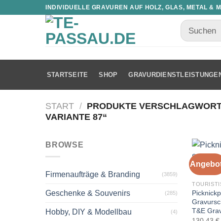
INDIVIDUELLE GRAVUREN AUF HOLZ, GLAS, METAL & 
STARTSEITE
SHOP
GRAVURDIENSTLEISTUNGE
START
/
PRODUKTE VERSCHLAGWORTET
VARIANTE 87“
BROWSE
Angebot
Firmenaufträge & Branding
(3859)
TOURISTI
Picknickp
Geschenke & Souvenirs
(285)
Gravursch
T&E Gra
Hobby, DIY & Modellbau
(4)
130,43
€