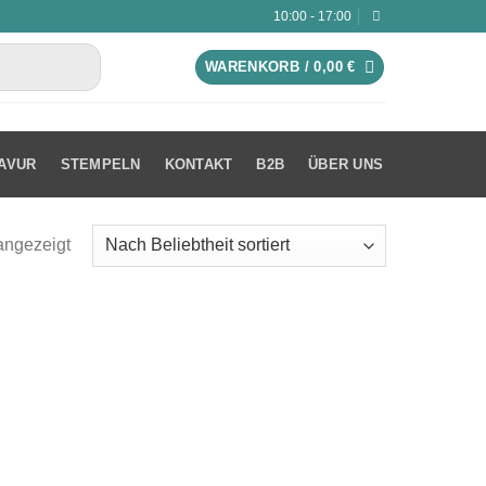
10:00 - 17:00
WARENKORB /
0,00
€
AVUR
STEMPELN
KONTAKT
B2B
ÜBER UNS
angezeigt