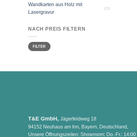
Wandkarten aus Holz mit
(13)
Lasergravur
NACH PREIS FILTERN
Min.
Max.
FILTER
Preis
Preis
T&E GmbH,
Jägerfeldweg 18
94152 Neuhaus am Inn, Bayern, Deutschland,
Unsere Öffnungszeiten: Showroom: Do.-Fr.: 14:00 