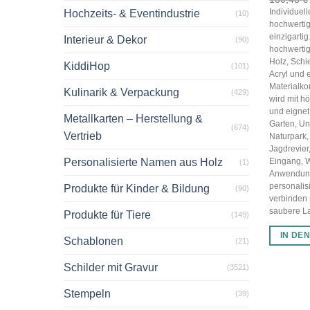
Individuel
Hochzeits- & Eventindustrie
(10)
hochwertig
einzigarti
Interieur & Dekor
(90)
hochwertig
Holz, Schi
KiddiHop
(101)
Acryl und 
Materialko
Kulinarik & Verpackung
(429)
wird mit hö
und eignet 
Metallkarten – Herstellung &
Garten, U
(674)
Vertrieb
Naturpark,
Jagdrevier
Personalisierte Namen aus Holz
Eingang, 
(1)
Anwendun
personalis
Produkte für Kinder & Bildung
(90)
verbinden
saubere Las
Produkte für Tiere
(149)
IN DE
Schablonen
(21)
Schilder mit Gravur
(3521)
Stempeln
(39)