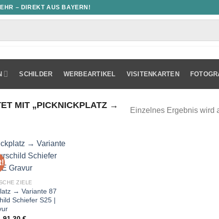
MEHR – DIREKT AUS BAYERN!
N
SCHILDER
WERBEARTIKEL
VISITENKARTEN
FOTOGR
 MIT „PICKNICKPLATZ →
Einzelnes Ergebnis wird 
!
SCHE ZIELE
latz → Variante 87
ild Schiefer S25 |
vur
Ursprünglicher
Aktueller
91,30
€