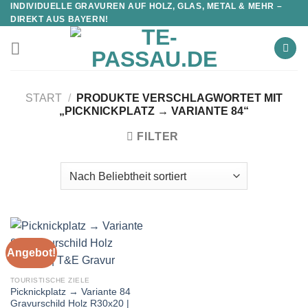
INDIVIDUELLE GRAVUREN AUF HOLZ, GLAS, METAL & MEHR –
DIREKT AUS BAYERN!
START
/
PRODUKTE VERSCHLAGWORTET MIT
„PICKNICKPLATZ → VARIANTE 84“
FILTER
Angebot!
TOURISTISCHE ZIELE
Picknickplatz → Variante 84
Gravurschild Holz R30x20 |