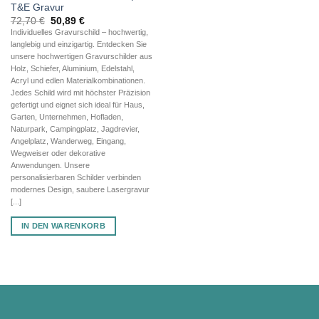
T&E Gravur
Ursprünglicher
Aktueller
72,70
€
50,89
€
Preis
Preis
Individuelles Gravurschild – hochwertig,
war:
ist:
langlebig und einzigartig. Entdecken Sie
72,70 €
50,89 €.
unsere hochwertigen Gravurschilder aus
Holz, Schiefer, Aluminium, Edelstahl,
Acryl und edlen Materialkombinationen.
Jedes Schild wird mit höchster Präzision
gefertigt und eignet sich ideal für Haus,
Garten, Unternehmen, Hofladen,
Naturpark, Campingplatz, Jagdrevier,
Angelplatz, Wanderweg, Eingang,
Wegweiser oder dekorative
Anwendungen. Unsere
personalisierbaren Schilder verbinden
modernes Design, saubere Lasergravur
[...]
IN DEN WARENKORB