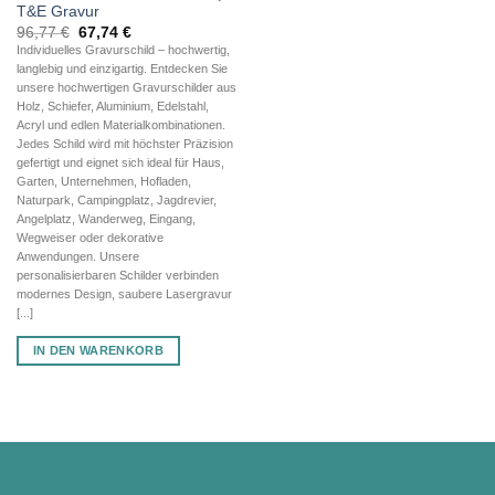
T&E Gravur
Ursprünglicher
Aktueller
96,77
€
67,74
€
Preis
Preis
Individuelles Gravurschild – hochwertig,
war:
ist:
langlebig und einzigartig. Entdecken Sie
96,77 €
67,74 €.
unsere hochwertigen Gravurschilder aus
Holz, Schiefer, Aluminium, Edelstahl,
Acryl und edlen Materialkombinationen.
Jedes Schild wird mit höchster Präzision
gefertigt und eignet sich ideal für Haus,
Garten, Unternehmen, Hofladen,
Naturpark, Campingplatz, Jagdrevier,
Angelplatz, Wanderweg, Eingang,
Wegweiser oder dekorative
Anwendungen. Unsere
personalisierbaren Schilder verbinden
modernes Design, saubere Lasergravur
[...]
IN DEN WARENKORB