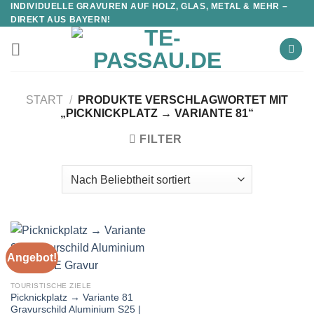
INDIVIDUELLE GRAVUREN AUF HOLZ, GLAS, METAL & MEHR –
DIREKT AUS BAYERN!
START
/
PRODUKTE VERSCHLAGWORTET MIT
„PICKNICKPLATZ → VARIANTE 81“
FILTER
Angebot!
TOURISTISCHE ZIELE
Picknickplatz → Variante 81
Gravurschild Aluminium S25 |