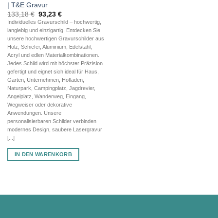
| T&E Gravur
Ursprünglicher
Aktueller
133,18
€
93,23
€
Preis
Preis
Individuelles Gravurschild – hochwertig,
war:
ist:
langlebig und einzigartig. Entdecken Sie
133,18 €
93,23 €.
unsere hochwertigen Gravurschilder aus
Holz, Schiefer, Aluminium, Edelstahl,
Acryl und edlen Materialkombinationen.
Jedes Schild wird mit höchster Präzision
gefertigt und eignet sich ideal für Haus,
Garten, Unternehmen, Hofladen,
Naturpark, Campingplatz, Jagdrevier,
Angelplatz, Wanderweg, Eingang,
Wegweiser oder dekorative
Anwendungen. Unsere
personalisierbaren Schilder verbinden
modernes Design, saubere Lasergravur
[...]
IN DEN WARENKORB