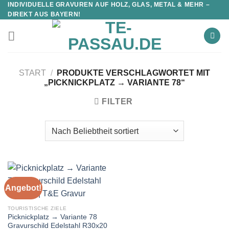
INDIVIDUELLE GRAVUREN AUF HOLZ, GLAS, METAL & MEHR –
DIREKT AUS BAYERN!
START
/
PRODUKTE VERSCHLAGWORTET MIT
„PICKNICKPLATZ → VARIANTE 78“
FILTER
Angebot!
TOURISTISCHE ZIELE
Picknickplatz → Variante 78
Gravurschild Edelstahl R30x20