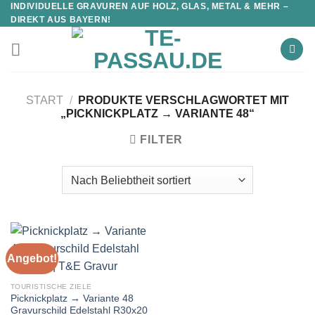
INDIVIDUELLE GRAVUREN AUF HOLZ, GLAS, METAL & MEHR –
DIREKT AUS BAYERN!
START
/
PRODUKTE VERSCHLAGWORTET MIT
„PICKNICKPLATZ → VARIANTE 48“
FILTER
Angebot!
TOURISTISCHE ZIELE
Picknickplatz → Variante 48
Gravurschild Edelstahl R30x20