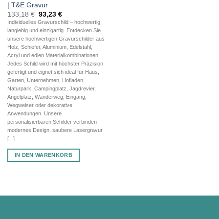
| T&E Gravur
Ursprünglicher
Aktueller
133,18
€
93,23
€
Preis
Preis
Individuelles Gravurschild – hochwertig,
war:
ist:
langlebig und einzigartig. Entdecken Sie
133,18 €
93,23 €.
unsere hochwertigen Gravurschilder aus
Holz, Schiefer, Aluminium, Edelstahl,
Acryl und edlen Materialkombinationen.
Jedes Schild wird mit höchster Präzision
gefertigt und eignet sich ideal für Haus,
Garten, Unternehmen, Hofladen,
Naturpark, Campingplatz, Jagdrevier,
Angelplatz, Wanderweg, Eingang,
Wegweiser oder dekorative
Anwendungen. Unsere
personalisierbaren Schilder verbinden
modernes Design, saubere Lasergravur
[...]
IN DEN WARENKORB