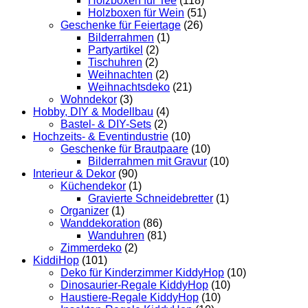
Holzboxen für Tee
(118)
Holzboxen für Wein
(51)
Geschenke für Feiertage
(26)
Bilderrahmen
(1)
Partyartikel
(2)
Tischuhren
(2)
Weihnachten
(2)
Weihnachtsdeko
(21)
Wohndekor
(3)
Hobby, DIY & Modellbau
(4)
Bastel- & DIY-Sets
(2)
Hochzeits- & Eventindustrie
(10)
Geschenke für Brautpaare
(10)
Bilderrahmen mit Gravur
(10)
Interieur & Dekor
(90)
Küchendekor
(1)
Gravierte Schneidebretter
(1)
Organizer
(1)
Wanddekoration
(86)
Wanduhren
(81)
Zimmerdeko
(2)
KiddiHop
(101)
Deko für Kinderzimmer KiddyHop
(10)
Dinosaurier-Regale KiddyHop
(10)
Haustiere-Regale KiddyHop
(10)