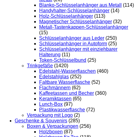
Blanko-Schlüsselanhänger aus Metall
(114)
Handyhalter-Schlüsselanhänger
(14)
Holz-Schlüsselanhänger
(113)
Magnetischer Schlüsselanhänger
(32)
Metall-Tastenkappen-Schlüsselanhänger
(15)
Schlüsselanhänger aus Leder
(250)
Schlüsselanhänger in Autoform
(25)
Schlüsselanhänger mit einziehbarer
Halterung
(11)
Token-Schlüsselbund
(25)
Trinkgefäße
(1420)
Edelstahl-Wasserflaschen
(460)
Edelstahlglas
(252)
Faltbare Wasserflasche
(52)
Flachmännern
(62)
Kaffeetassen und Becher
(360)
Keramiktassen
(65)
Lunch-Box
(97)
Plastikwasserflasche
(72)
Verpackung mit Logo
(2)
Geschenke & Souvenirs
(285)
Boxen & Verpackungen
(256)
Holzboxen
(87)