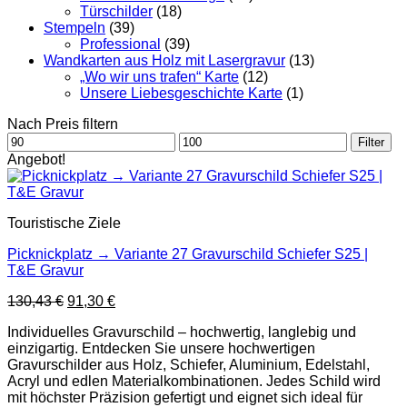
Türschilder
(18)
Stempeln
(39)
Professional
(39)
Wandkarten aus Holz mit Lasergravur
(13)
„Wo wir uns trafen“ Karte
(12)
Unsere Liebesgeschichte Karte
(1)
Nach Preis filtern
Min.
Max.
Filter
Preis
Preis
Angebot!
Touristische Ziele
Picknickplatz → Variante 27 Gravurschild Schiefer S25 |
T&E Gravur
Ursprünglicher
Aktueller
130,43
€
91,30
€
Preis
Preis
Individuelles Gravurschild – hochwertig, langlebig und
war:
ist:
einzigartig. Entdecken Sie unsere hochwertigen
130,43 €
91,30 €.
Gravurschilder aus Holz, Schiefer, Aluminium, Edelstahl,
Acryl und edlen Materialkombinationen. Jedes Schild wird
mit höchster Präzision gefertigt und eignet sich ideal für