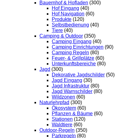
Bauernhof & Hofladen
(300)
Hof Eingang
(40)
Hof Navigation
(60)
Produkte
(120)
Selbstbedienung
(40)
Tiere
(40)
Camping & Outdoor
(350)
Camping Eingang
(40)
Camping Einrichtungen
(90)
Camping Regeln
(80)
Feuer- & Grillplätze
(60)
Unterkunftsbereiche
(80)
Jagd
(300)
Dekorative Jagdschilder
(50)
Jagd Eingang
(30)
Jagd Infrastruktur
(80)
Jagd Warnschilder
(80)
Wildzonen
(60)
Naturlehrpfad
(300)
Ökosystem
(60)
Pflanzen & Bäume
(60)
Stationen
(120)
Waldtiere
(60)
Outdoor-Regeln
(350)
Parkregeln
(80)