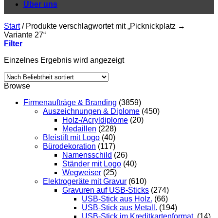
Über uns
Start
/
Produkte verschlagwortet mit „Picknickplatz →
Variante 27“
Filter
Einzelnes Ergebnis wird angezeigt
Browse
Firmenaufträge & Branding
(3859)
Auszeichnungen & Diplome
(450)
Holz-/Acryldiplome
(20)
Medaillen
(228)
Bleistift mit Logo
(40)
Bürodekoration
(117)
Namensschild
(26)
Ständer mit Logo
(40)
Wegweiser
(25)
Elektrogeräte mit Gravur
(610)
Gravuren auf USB-Sticks
(274)
USB-Stick aus Holz.
(66)
USB-Stick aus Metall.
(194)
USB-Stick im Kreditkartenformat.
(14)