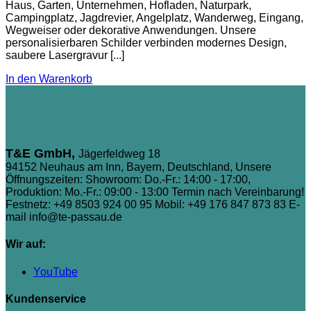
Haus, Garten, Unternehmen, Hofladen, Naturpark,
Campingplatz, Jagdrevier, Angelplatz, Wanderweg, Eingang,
Wegweiser oder dekorative Anwendungen. Unsere
personalisierbaren Schilder verbinden modernes Design,
saubere Lasergravur [...]
In den Warenkorb
T&E GmbH,
Jägerfeldweg 18
94152 Neuhaus am Inn, Bayern, Deutschland, Unsere
Öffnungszeiten: Showroom: Do.-Fr.: 14:00 - 17:00,
Produktion: Mo.-Fr.: 09:00 - 13:00 Termin nach Vereinbarung!
Festnetz: +49 8503 924 00 95
Mobil: +49 176 847 873 83
E-
mail info@te-passau.de
Wir auf:
YouTube
Kundenservice