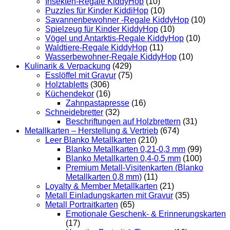
Insekten-Regale KiddyHop
(10)
Puzzles für Kinder KiddiHop
(10)
Savannenbewohner -Regale KiddyHop
(10)
Spielzeug für Kinder KiddyHop
(10)
Vögel und Antarktis-Regale KiddyHop
(10)
Waldtiere-Regale KiddyHop
(11)
Wasserbewohner-Regale KiddyHop
(10)
Kulinarik & Verpackung
(429)
Esslöffel mit Gravur
(75)
Holztabletts
(306)
Küchendekor
(16)
Zahnpastapresse
(16)
Schneidebretter
(32)
Beschriftungen auf Holzbrettern
(31)
Metallkarten – Herstellung & Vertrieb
(674)
Leer Blanko Metallkarten
(210)
Blanko Metallkarten 0,21-0,3 mm
(99)
Blanko Metallkarten 0,4-0,5 mm
(100)
Premium Metall-Visitenkarten (Blanko
Metallkarten 0,8 mm)
(11)
Loyalty & Member Metallkarten
(21)
Metall Einladungskarten mit Gravur
(35)
Metall Portraitkarten
(65)
Emotionale Geschenk- & Erinnerungskarten
(17)