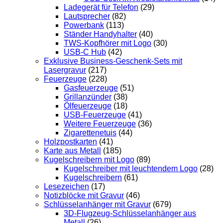
Ladegerät für Telefon
(29)
Lautsprecher
(82)
Powerbank
(113)
Ständer Handyhalter
(40)
TWS-Kopfhörer mit Logo
(30)
USB-C Hub
(42)
Exklusive Business-Geschenk-Sets mit
Lasergravur
(217)
Feuerzeuge
(228)
Gasfeuerzeuge
(51)
Grillanzünder
(38)
Ölfeuerzeuge
(18)
USB-Feuerzeuge
(41)
Weitere Feuerzeuge
(36)
Zigarettenetuis
(44)
Holzpostkarten
(41)
Karte aus Metall
(185)
Kugelschreibern mit Logo
(89)
Kugelschreiber mit leuchtendem Logo
(28)
Kugelschreibern
(61)
Lesezeichen
(17)
Notizblöcke mit Gravur
(46)
Schlüsselanhänger mit Gravur
(679)
3D-Flugzeug-Schlüsselanhänger aus
Metall
(26)