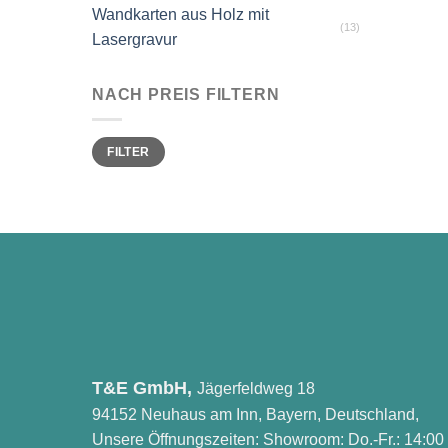
Wandkarten aus Holz mit
(13)
Lasergravur
NACH PREIS FILTERN
Min.
Max.
FILTER
Preis
Preis
T&E GmbH,
Jägerfeldweg 18
94152 Neuhaus am Inn, Bayern, Deutschland,
Unsere Öffnungszeiten: Showroom: Do.-Fr.: 14:00 