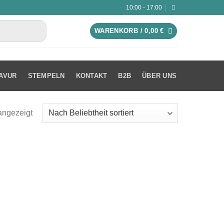
10:00 - 17:00
WARENKORB /
0,00
€
AVUR
STEMPELN
KONTAKT
B2B
ÜBER UNS
angezeigt