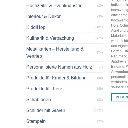
Individuel
Hochzeits- & Eventindustrie
(10)
hochwertig
einzigarti
Interieur & Dekor
(90)
hochwertig
Holz, Schi
KiddiHop
(101)
Acryl und 
Materialko
Kulinarik & Verpackung
(429)
wird mit hö
und eignet 
Metallkarten – Herstellung &
Garten, U
(674)
Vertrieb
Naturpark,
Jagdrevier
Personalisierte Namen aus Holz
Eingang, 
(1)
Anwendun
personalis
Produkte für Kinder & Bildung
(90)
verbinden
saubere Las
Produkte für Tiere
(149)
IN DE
Schablonen
(21)
Schilder mit Gravur
(3521)
Stempeln
(39)