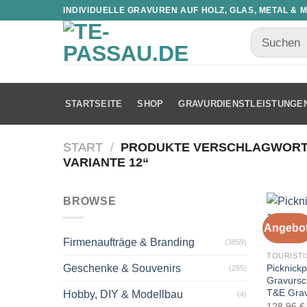
INDIVIDUELLE GRAVUREN AUF HOLZ, GLAS, METAL & 
STARTSEITE
SHOP
GRAVURDIENSTLEISTUNGE
START
/
PRODUKTE VERSCHLAGWORTET
VARIANTE 12“
BROWSE
Angebot
Firmenaufträge & Branding
(3859)
TOURISTI
Picknickp
Geschenke & Souvenirs
(285)
Gravursc
T&E Gra
Hobby, DIY & Modellbau
(4)
128,96
€