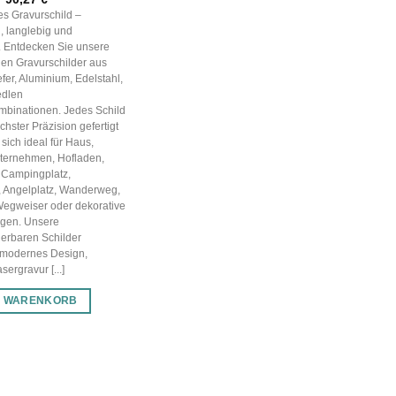
Preis
Preis
les Gravurschild –
war:
ist:
, langlebig und
128,96 €
90,27 €.
g. Entdecken Sie unsere
en Gravurschilder aus
efer, Aluminium, Edelstahl,
edlen
mbinationen. Jedes Schild
chster Präzision gefertigt
sich ideal für Haus,
nternehmen, Hofladen,
 Campingplatz,
, Angelplatz, Wanderweg,
Wegweiser oder dekorative
gen. Unsere
ierbaren Schilder
 modernes Design,
ergravur [...]
N WARENKORB