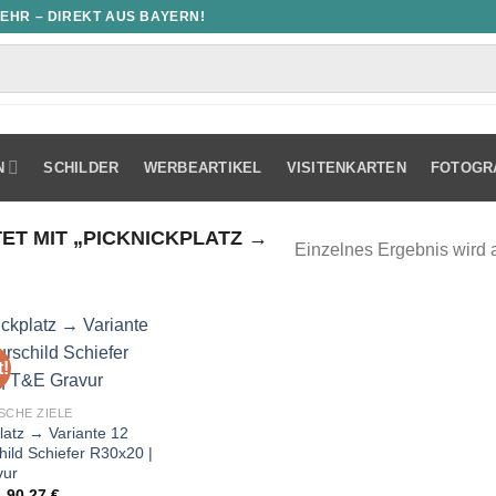
MEHR – DIREKT AUS BAYERN!
N
SCHILDER
WERBEARTIKEL
VISITENKARTEN
FOTOGR
 MIT „PICKNICKPLATZ →
Einzelnes Ergebnis wird 
!
SCHE ZIELE
latz → Variante 12
hild Schiefer R30x20 |
vur
Ursprünglicher
Aktueller
90,27
€