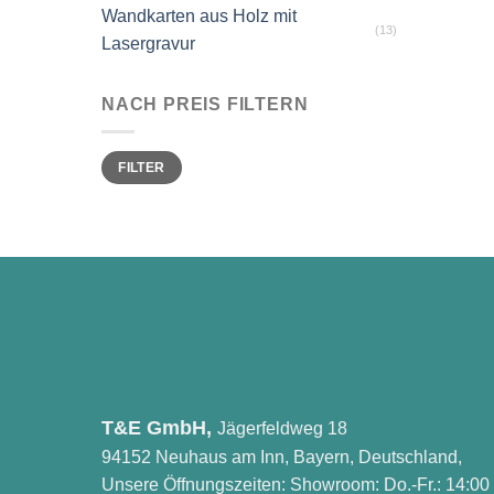
Wandkarten aus Holz mit
(13)
Lasergravur
NACH PREIS FILTERN
Min.
Max.
FILTER
Preis
Preis
T&E GmbH,
Jägerfeldweg 18
94152 Neuhaus am Inn, Bayern, Deutschland,
Unsere Öffnungszeiten: Showroom: Do.-Fr.: 14:00 