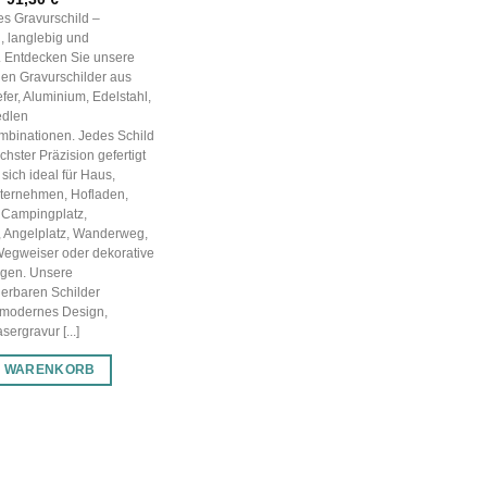
Preis
Preis
les Gravurschild –
war:
ist:
, langlebig und
130,43 €
91,30 €.
g. Entdecken Sie unsere
en Gravurschilder aus
efer, Aluminium, Edelstahl,
edlen
mbinationen. Jedes Schild
chster Präzision gefertigt
sich ideal für Haus,
nternehmen, Hofladen,
 Campingplatz,
, Angelplatz, Wanderweg,
Wegweiser oder dekorative
gen. Unsere
ierbaren Schilder
 modernes Design,
ergravur [...]
N WARENKORB