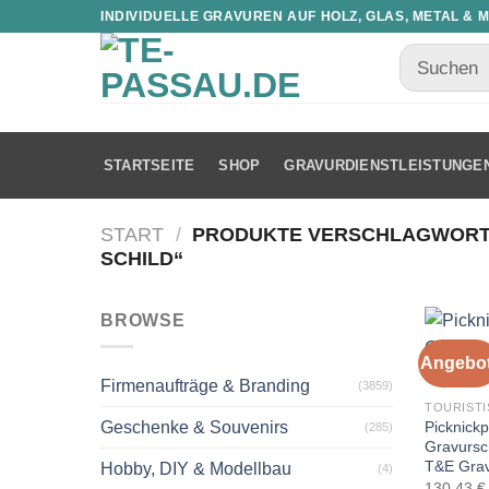
INDIVIDUELLE GRAVUREN AUF HOLZ, GLAS, METAL & 
STARTSEITE
SHOP
GRAVURDIENSTLEISTUNGE
START
/
PRODUKTE VERSCHLAGWORTET
SCHILD“
BROWSE
Angebot
Firmenaufträge & Branding
(3859)
TOURISTI
Picknickp
Geschenke & Souvenirs
(285)
Gravursch
T&E Gra
Hobby, DIY & Modellbau
(4)
130,43
€