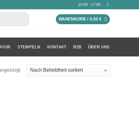
10:00 - 17:00
WARENKORB /
0,00
€
AVUR
STEMPELN
KONTAKT
B2B
ÜBER UNS
angezeigt