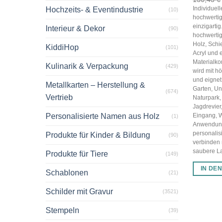
Individuel
Hochzeits- & Eventindustrie
(10)
hochwertig
einzigarti
Interieur & Dekor
(90)
hochwertig
Holz, Schi
KiddiHop
(101)
Acryl und 
Materialko
Kulinarik & Verpackung
(429)
wird mit hö
und eignet 
Metallkarten – Herstellung &
Garten, U
(674)
Vertrieb
Naturpark,
Jagdrevier
Personalisierte Namen aus Holz
Eingang, 
(1)
Anwendun
personalis
Produkte für Kinder & Bildung
(90)
verbinden
saubere Las
Produkte für Tiere
(149)
IN DE
Schablonen
(21)
Schilder mit Gravur
(3521)
Stempeln
(39)