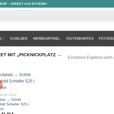
MEHR – DIREKT AUS BAYERN!
N
SCHILDER
WERBEARTIKEL
VISITENKARTEN
FOTOGR
 MIT „PICKNICKPLATZ →
Einzelnes Ergebnis wird 
!
SCHE ZIELE
latz → Schild
ild Schiefer S25 |
vur
Ursprünglicher
Aktueller
91,30
€