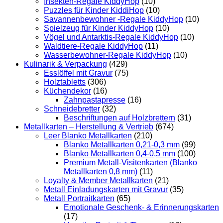
Insekten-Regale KiddyHop
(10)
Puzzles für Kinder KiddiHop
(10)
Savannenbewohner -Regale KiddyHop
(10)
Spielzeug für Kinder KiddyHop
(10)
Vögel und Antarktis-Regale KiddyHop
(10)
Waldtiere-Regale KiddyHop
(11)
Wasserbewohner-Regale KiddyHop
(10)
Kulinarik & Verpackung
(429)
Esslöffel mit Gravur
(75)
Holztabletts
(306)
Küchendekor
(16)
Zahnpastapresse
(16)
Schneidebretter
(32)
Beschriftungen auf Holzbrettern
(31)
Metallkarten – Herstellung & Vertrieb
(674)
Leer Blanko Metallkarten
(210)
Blanko Metallkarten 0,21-0,3 mm
(99)
Blanko Metallkarten 0,4-0,5 mm
(100)
Premium Metall-Visitenkarten (Blanko
Metallkarten 0,8 mm)
(11)
Loyalty & Member Metallkarten
(21)
Metall Einladungskarten mit Gravur
(35)
Metall Portraitkarten
(65)
Emotionale Geschenk- & Erinnerungskarten
(17)