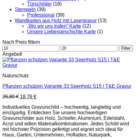
Türschilder
(18)
Stempeln
(39)
Professional
(39)
Wandkarten aus Holz mit Lasergravur
(13)
„Wo wir uns trafen“ Karte
(12)
Unsere Liebesgeschichte Karte
(1)
Nach Preis filtern
Min.
Max.
Filter
Preis
Preis
Angebot!
Naturschutz
Pflanzen schützen Variante 33 Sperrholz S15 | T&E Gravur
Ursprünglicher
Aktueller
26,80
€
18,76
€
Preis
Preis
Individuelles Gravurschild – hochwertig, langlebig und
war:
ist:
einzigartig. Entdecken Sie unsere hochwertigen
26,80 €
18,76 €.
Gravurschilder aus Holz, Schiefer, Aluminium, Edelstahl,
Acryl und edlen Materialkombinationen. Jedes Schild wird
mit höchster Präzision gefertigt und eignet sich ideal für
Haus, Garten, Unternehmen, Hofladen, Naturpark,