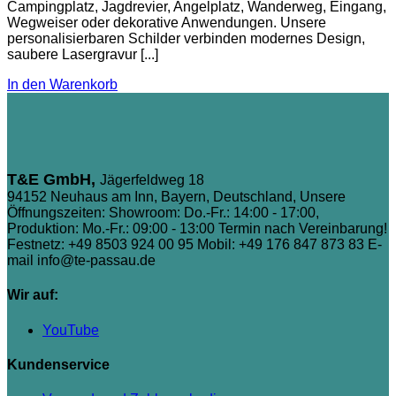
Campingplatz, Jagdrevier, Angelplatz, Wanderweg, Eingang,
Wegweiser oder dekorative Anwendungen. Unsere
personalisierbaren Schilder verbinden modernes Design,
saubere Lasergravur [...]
In den Warenkorb
T&E GmbH,
Jägerfeldweg 18
94152 Neuhaus am Inn, Bayern, Deutschland, Unsere
Öffnungszeiten: Showroom: Do.-Fr.: 14:00 - 17:00,
Produktion: Mo.-Fr.: 09:00 - 13:00 Termin nach Vereinbarung!
Festnetz: +49 8503 924 00 95
Mobil: +49 176 847 873 83
E-
mail info@te-passau.de
Wir auf:
YouTube
Kundenservice