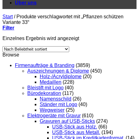
Über uns
Start
/
Produkte verschlagwortet mit „Pflanzen schützen
Variante 33“
Filter
Einzelnes Ergebnis wird angezeigt
Browse
Firmenaufträge & Branding
(3859)
Auszeichnungen & Diplome
(450)
Holz-/Acryldiplome
(20)
Medaillen
(228)
Bleistift mit Logo
(40)
Bürodekoration
(117)
Namensschild
(26)
Ständer mit Logo
(40)
Wegweiser
(25)
Elektrogeräte mit Gravur
(610)
Gravuren auf USB-Sticks
(274)
USB-Stick aus Holz.
(66)
USB-Stick aus Metall.
(194)
USB-Stick im Kreditkartenformat.
(14)