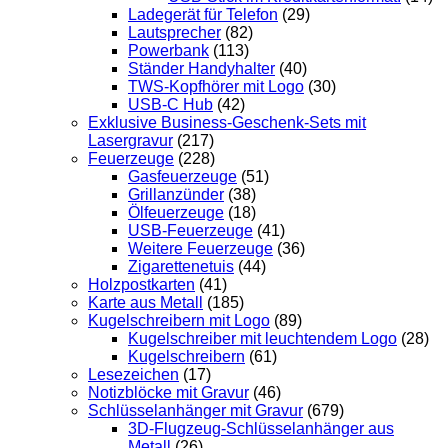
Ladegerät für Telefon
(29)
Lautsprecher
(82)
Powerbank
(113)
Ständer Handyhalter
(40)
TWS-Kopfhörer mit Logo
(30)
USB-C Hub
(42)
Exklusive Business-Geschenk-Sets mit
Lasergravur
(217)
Feuerzeuge
(228)
Gasfeuerzeuge
(51)
Grillanzünder
(38)
Ölfeuerzeuge
(18)
USB-Feuerzeuge
(41)
Weitere Feuerzeuge
(36)
Zigarettenetuis
(44)
Holzpostkarten
(41)
Karte aus Metall
(185)
Kugelschreibern mit Logo
(89)
Kugelschreiber mit leuchtendem Logo
(28)
Kugelschreibern
(61)
Lesezeichen
(17)
Notizblöcke mit Gravur
(46)
Schlüsselanhänger mit Gravur
(679)
3D-Flugzeug-Schlüsselanhänger aus
Metall
(26)