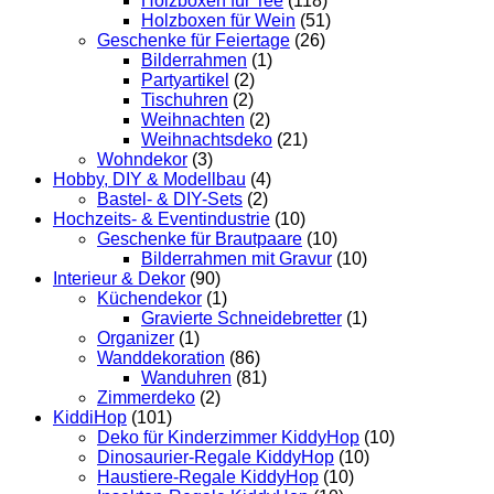
Holzboxen für Tee
(118)
Holzboxen für Wein
(51)
Geschenke für Feiertage
(26)
Bilderrahmen
(1)
Partyartikel
(2)
Tischuhren
(2)
Weihnachten
(2)
Weihnachtsdeko
(21)
Wohndekor
(3)
Hobby, DIY & Modellbau
(4)
Bastel- & DIY-Sets
(2)
Hochzeits- & Eventindustrie
(10)
Geschenke für Brautpaare
(10)
Bilderrahmen mit Gravur
(10)
Interieur & Dekor
(90)
Küchendekor
(1)
Gravierte Schneidebretter
(1)
Organizer
(1)
Wanddekoration
(86)
Wanduhren
(81)
Zimmerdeko
(2)
KiddiHop
(101)
Deko für Kinderzimmer KiddyHop
(10)
Dinosaurier-Regale KiddyHop
(10)
Haustiere-Regale KiddyHop
(10)