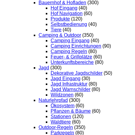
Bauernhof & Hofladen
(300)
Hof Eingang
(40)
Hof Navigation
(60)
Produkte
(120)
Selbstbedienung
(40)
Tiere
(40)
Camping & Outdoor
(350)
Camping Eingang
(40)
Camping Einrichtungen
(90)
Camping Regeln
(80)
Feuer- & Grillplätze
(60)
Unterkunftsbereiche
(80)
Jagd
(300)
Dekorative Jagdschilder
(50)
Jagd Eingang
(30)
Jagd Infrastruktur
(80)
Jagd Warnschilder
(80)
Wildzonen
(60)
Naturlehrpfad
(300)
Ökosystem
(60)
Pflanzen & Bäume
(60)
Stationen
(120)
Waldtiere
(60)
Outdoor-Regeln
(350)
Parkregeln
(80)