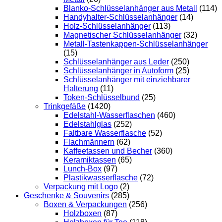
Blanko-Schlüsselanhänger aus Metall
(114)
Handyhalter-Schlüsselanhänger
(14)
Holz-Schlüsselanhänger
(113)
Magnetischer Schlüsselanhänger
(32)
Metall-Tastenkappen-Schlüsselanhänger
(15)
Schlüsselanhänger aus Leder
(250)
Schlüsselanhänger in Autoform
(25)
Schlüsselanhänger mit einziehbarer
Halterung
(11)
Token-Schlüsselbund
(25)
Trinkgefäße
(1420)
Edelstahl-Wasserflaschen
(460)
Edelstahlglas
(252)
Faltbare Wasserflasche
(52)
Flachmännern
(62)
Kaffeetassen und Becher
(360)
Keramiktassen
(65)
Lunch-Box
(97)
Plastikwasserflasche
(72)
Verpackung mit Logo
(2)
Geschenke & Souvenirs
(285)
Boxen & Verpackungen
(256)
Holzboxen
(87)