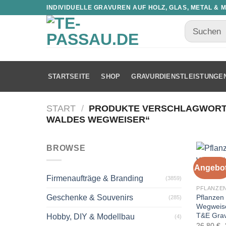
INDIVIDUELLE GRAVUREN AUF HOLZ, GLAS, METAL & 
STARTSEITE
SHOP
GRAVURDIENSTLEISTUNGE
START
/
PRODUKTE VERSCHLAGWORTE
WALDES WEGWEISER“
BROWSE
Angebot
Firmenaufträge & Branding
(3859)
PFLANZEN
Pflanzen
Geschenke & Souvenirs
(285)
Wegweise
T&E Gra
Hobby, DIY & Modellbau
(4)
26,80
€