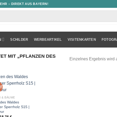
MEHR – DIREKT AUS BAYERN!
N
SCHILDER
WERBEARTIKEL
VISITENKARTEN
FOTOGR
T MIT „PFLANZEN DES
Einzelnes Ergebnis wird 
!
 & BÄUME
 des Waldes
r Sperrholz S15 |
vur
Ursprünglicher
Aktueller
18,76
€