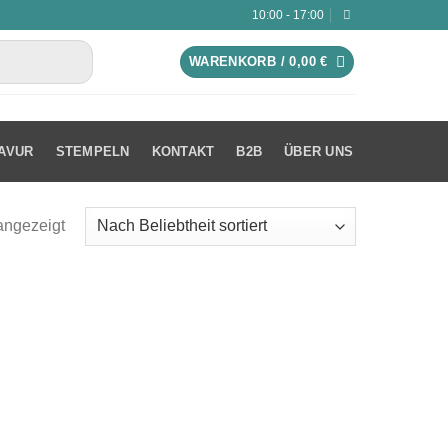
10:00 - 17:00
WARENKORB /
0,00
€
AVUR
STEMPELN
KONTAKT
B2B
ÜBER UNS
angezeigt