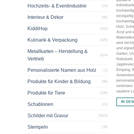
Individuel
Hochzeits- & Eventindustrie
(10)
hochwertig
einzigarti
Interieur & Dekor
(90)
hochwertig
Holz, Schi
KiddiHop
(101)
Acryl und 
Materialko
Kulinarik & Verpackung
(429)
wird mit hö
und eignet 
Metallkarten – Herstellung &
Garten, U
(674)
Vertrieb
Naturpark,
Jagdrevier
Personalisierte Namen aus Holz
Eingang, 
(1)
Anwendun
personalis
Produkte für Kinder & Bildung
(90)
verbinden
saubere Las
Produkte für Tiere
(149)
IN DE
Schablonen
(21)
Schilder mit Gravur
(3521)
Stempeln
(39)