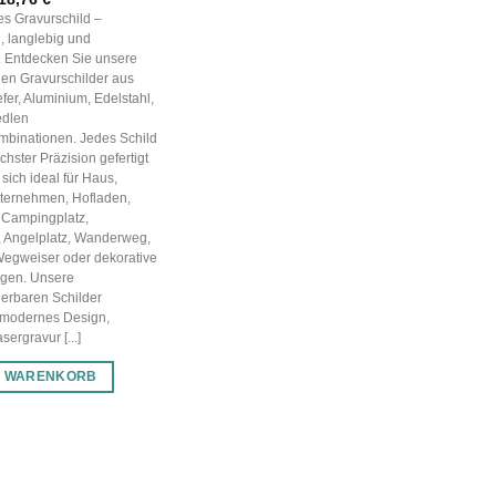
Preis
Preis
les Gravurschild –
war:
ist:
, langlebig und
26,80 €
18,76 €.
g. Entdecken Sie unsere
en Gravurschilder aus
efer, Aluminium, Edelstahl,
edlen
mbinationen. Jedes Schild
chster Präzision gefertigt
sich ideal für Haus,
nternehmen, Hofladen,
 Campingplatz,
, Angelplatz, Wanderweg,
Wegweiser oder dekorative
gen. Unsere
ierbaren Schilder
 modernes Design,
ergravur [...]
N WARENKORB