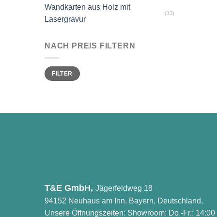
Wandkarten aus Holz mit
(13)
Lasergravur
NACH PREIS FILTERN
Min.
Max.
FILTER
Preis
Preis
T&E GmbH,
Jägerfeldweg 18
94152 Neuhaus am Inn, Bayern, Deutschland,
Unsere Öffnungszeiten: Showroom: Do.-Fr.: 14:00 