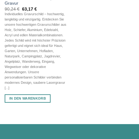
Gravur
Ursprünglicher
Aktueller
90,24
€
63,17
€
Preis
Preis
Individuelles Gravurschild – hochwertig,
war:
ist:
langlebig und einzigartig. Entdecken Sie
90,24 €
63,17 €.
unsere hochwertigen Gravurschilder aus
Holz, Schiefer, Aluminium, Edelstahl,
Acryl und edlen Materialkombinationen.
Jedes Schild wird mit höchster Präzision
gefertigt und eignet sich ideal für Haus,
Garten, Unternehmen, Hofladen,
Naturpark, Campingplatz, Jagdrevier,
Angelplatz, Wanderweg, Eingang,
Wegweiser oder dekorative
Anwendungen. Unsere
personalisierbaren Schilder verbinden
modernes Design, saubere Lasergravur
[...]
IN DEN WARENKORB