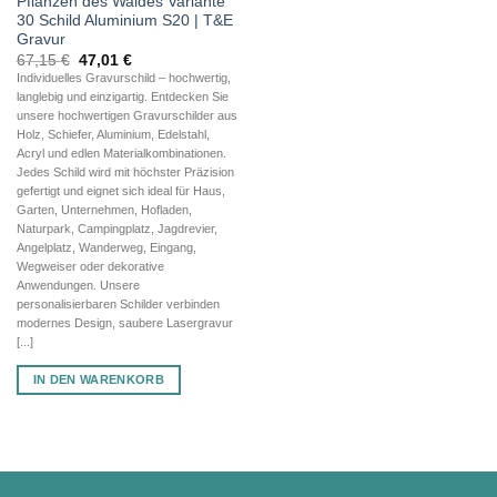
Pflanzen des Waldes Variante
30 Schild Aluminium S20 | T&E
Gravur
Ursprünglicher
Aktueller
67,15
€
47,01
€
Preis
Preis
Individuelles Gravurschild – hochwertig,
war:
ist:
langlebig und einzigartig. Entdecken Sie
67,15 €
47,01 €.
unsere hochwertigen Gravurschilder aus
Holz, Schiefer, Aluminium, Edelstahl,
Acryl und edlen Materialkombinationen.
Jedes Schild wird mit höchster Präzision
gefertigt und eignet sich ideal für Haus,
Garten, Unternehmen, Hofladen,
Naturpark, Campingplatz, Jagdrevier,
Angelplatz, Wanderweg, Eingang,
Wegweiser oder dekorative
Anwendungen. Unsere
personalisierbaren Schilder verbinden
modernes Design, saubere Lasergravur
[...]
IN DEN WARENKORB