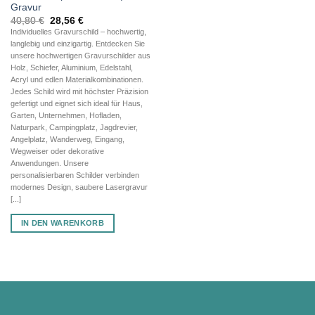
Gravur
Ursprünglicher
Aktueller
40,80
€
28,56
€
Preis
Preis
Individuelles Gravurschild – hochwertig,
war:
ist:
langlebig und einzigartig. Entdecken Sie
40,80 €
28,56 €.
unsere hochwertigen Gravurschilder aus
Holz, Schiefer, Aluminium, Edelstahl,
Acryl und edlen Materialkombinationen.
Jedes Schild wird mit höchster Präzision
gefertigt und eignet sich ideal für Haus,
Garten, Unternehmen, Hofladen,
Naturpark, Campingplatz, Jagdrevier,
Angelplatz, Wanderweg, Eingang,
Wegweiser oder dekorative
Anwendungen. Unsere
personalisierbaren Schilder verbinden
modernes Design, saubere Lasergravur
[...]
IN DEN WARENKORB