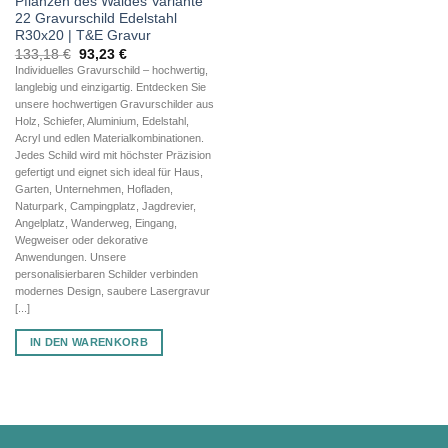
Pflanzen des Waldes Variante
22 Gravurschild Edelstahl
R30x20 | T&E Gravur
Ursprünglicher
Aktueller
133,18
€
93,23
€
Preis
Preis
Individuelles Gravurschild – hochwertig,
war:
ist:
langlebig und einzigartig. Entdecken Sie
133,18 €
93,23 €.
unsere hochwertigen Gravurschilder aus
Holz, Schiefer, Aluminium, Edelstahl,
Acryl und edlen Materialkombinationen.
Jedes Schild wird mit höchster Präzision
gefertigt und eignet sich ideal für Haus,
Garten, Unternehmen, Hofladen,
Naturpark, Campingplatz, Jagdrevier,
Angelplatz, Wanderweg, Eingang,
Wegweiser oder dekorative
Anwendungen. Unsere
personalisierbaren Schilder verbinden
modernes Design, saubere Lasergravur
[...]
IN DEN WARENKORB