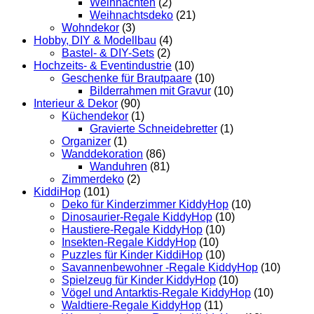
Weihnachten
(2)
Weihnachtsdeko
(21)
Wohndekor
(3)
Hobby, DIY & Modellbau
(4)
Bastel- & DIY-Sets
(2)
Hochzeits- & Eventindustrie
(10)
Geschenke für Brautpaare
(10)
Bilderrahmen mit Gravur
(10)
Interieur & Dekor
(90)
Küchendekor
(1)
Gravierte Schneidebretter
(1)
Organizer
(1)
Wanddekoration
(86)
Wanduhren
(81)
Zimmerdeko
(2)
KiddiHop
(101)
Deko für Kinderzimmer KiddyHop
(10)
Dinosaurier-Regale KiddyHop
(10)
Haustiere-Regale KiddyHop
(10)
Insekten-Regale KiddyHop
(10)
Puzzles für Kinder KiddiHop
(10)
Savannenbewohner -Regale KiddyHop
(10)
Spielzeug für Kinder KiddyHop
(10)
Vögel und Antarktis-Regale KiddyHop
(10)
Waldtiere-Regale KiddyHop
(11)