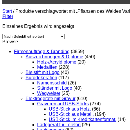
Start
/
Produkte verschlagwortet mit „Pflanzen des Waldes Vari
Filter
Einzelnes Ergebnis wird angezeigt
Browse
Firmenaufträge & Branding
(3859)
Auszeichnungen & Diplome
(450)
Holz-/Acryldiplome
(20)
Medaillen
(228)
Bleistift mit Logo
(40)
Bürodekoration
(117)
Namensschild
(26)
Ständer mit Logo
(40)
Wegweiser
(25)
Elektrogeräte mit Gravur
(610)
Gravuren auf USB-Sticks
(274)
USB-Stick aus Holz.
(66)
USB-Stick aus Metall.
(194)
USB-Stick im Kreditkartenformat.
(14)
Ladegerät für Telefon
(29)
Lautsprecher
(82)