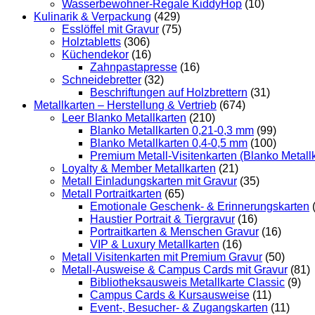
Wasserbewohner-Regale KiddyHop
(10)
Kulinarik & Verpackung
(429)
Esslöffel mit Gravur
(75)
Holztabletts
(306)
Küchendekor
(16)
Zahnpastapresse
(16)
Schneidebretter
(32)
Beschriftungen auf Holzbrettern
(31)
Metallkarten – Herstellung & Vertrieb
(674)
Leer Blanko Metallkarten
(210)
Blanko Metallkarten 0,21-0,3 mm
(99)
Blanko Metallkarten 0,4-0,5 mm
(100)
Premium Metall-Visitenkarten (Blanko Metall
Loyalty & Member Metallkarten
(21)
Metall Einladungskarten mit Gravur
(35)
Metall Portraitkarten
(65)
Emotionale Geschenk- & Erinnerungskarten
Haustier Portrait & Tiergravur
(16)
Portraitkarten & Menschen Gravur
(16)
VIP & Luxury Metallkarten
(16)
Metall Visitenkarten mit Premium Gravur
(50)
Metall-Ausweise & Campus Cards mit Gravur
(81)
Bibliotheksausweis Metallkarte Classic
(9)
Campus Cards & Kursausweise
(11)
Event-, Besucher- & Zugangskarten
(11)