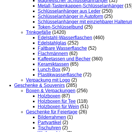
Magnetischer Schlüsselanhänger
(32)
Metall-Tastenkappen-Schlüsselanhänger
(15
Schlüsselanhänger aus Leder
(250)
Schlüsselanhänger in Autoform
(25)
Schlüsselanhänger mit einziehbarer Halteru
Token-Schlüsselbund
(25)
Trinkgefäße
(1420)
Edelstahl-Wasserflaschen
(460)
Edelstahlglas
(252)
Faltbare Wasserflasche
(52)
Flachmännern
(62)
Kaffeetassen und Becher
(360)
Keramiktassen
(65)
Lunch-Box
(97)
Plastikwasserflasche
(72)
Verpackung mit Logo
(2)
Geschenke & Souvenirs
(285)
Boxen & Verpackungen
(256)
Holzboxen
(87)
Holzboxen für Tee
(118)
Holzboxen für Wein
(51)
Geschenke für Feiertage
(26)
Bilderrahmen
(1)
Partyartikel
(2)
Tischuhren
(2)