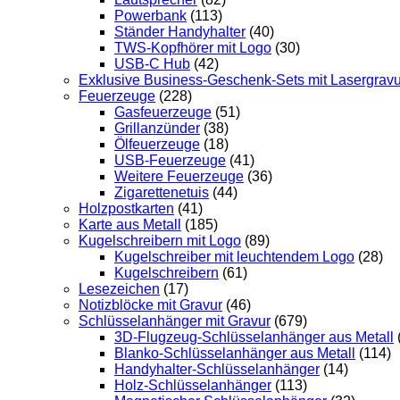
Powerbank
(113)
Ständer Handyhalter
(40)
TWS-Kopfhörer mit Logo
(30)
USB-C Hub
(42)
Exklusive Business-Geschenk-Sets mit Lasergravu
Feuerzeuge
(228)
Gasfeuerzeuge
(51)
Grillanzünder
(38)
Ölfeuerzeuge
(18)
USB-Feuerzeuge
(41)
Weitere Feuerzeuge
(36)
Zigarettenetuis
(44)
Holzpostkarten
(41)
Karte aus Metall
(185)
Kugelschreibern mit Logo
(89)
Kugelschreiber mit leuchtendem Logo
(28)
Kugelschreibern
(61)
Lesezeichen
(17)
Notizblöcke mit Gravur
(46)
Schlüsselanhänger mit Gravur
(679)
3D-Flugzeug-Schlüsselanhänger aus Metall
Blanko-Schlüsselanhänger aus Metall
(114)
Handyhalter-Schlüsselanhänger
(14)
Holz-Schlüsselanhänger
(113)