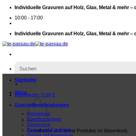
Individuelle Gravuren auf Holz, Glas, Metal & mehr – 
10:00 - 17:00
Individuelle Gravuren auf Holz, Glas, Metal & mehr – 
Startseite
×
Shop
Warenkorb /
0,00
€
Gravurdienstleistungen
Holzgravur
Sperrholzgravur
Glasgravur
Gravur auf Edelstahl
Es befinden sich keine Produkte im Warenkorb.
Gravur auf Aluminium