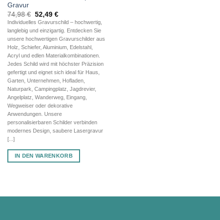
Gravur
Ursprünglicher
Aktueller
74,98
€
52,49
€
Preis
Preis
Individuelles Gravurschild – hochwertig,
war:
ist:
langlebig und einzigartig. Entdecken Sie
74,98 €
52,49 €.
unsere hochwertigen Gravurschilder aus
Holz, Schiefer, Aluminium, Edelstahl,
Acryl und edlen Materialkombinationen.
Jedes Schild wird mit höchster Präzision
gefertigt und eignet sich ideal für Haus,
Garten, Unternehmen, Hofladen,
Naturpark, Campingplatz, Jagdrevier,
Angelplatz, Wanderweg, Eingang,
Wegweiser oder dekorative
Anwendungen. Unsere
personalisierbaren Schilder verbinden
modernes Design, saubere Lasergravur
[...]
IN DEN WARENKORB