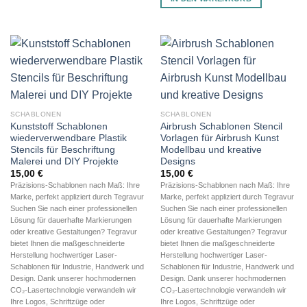
SCHABLONEN
SCHABLONEN
Kunststoff Schablonen
Airbrush Schablonen Stencil
wiederverwendbare Plastik
Vorlagen für Airbrush Kunst
Stencils für Beschriftung
Modellbau und kreative
Malerei und DIY Projekte
Designs
15,00
€
15,00
€
Präzisions-Schablonen nach Maß: Ihre
Präzisions-Schablonen nach Maß: Ihre
Marke, perfekt appliziert durch Tegravur
Marke, perfekt appliziert durch Tegravur
Suchen Sie nach einer professionellen
Suchen Sie nach einer professionellen
Lösung für dauerhafte Markierungen
Lösung für dauerhafte Markierungen
oder kreative Gestaltungen? Tegravur
oder kreative Gestaltungen? Tegravur
bietet Ihnen die maßgeschneiderte
bietet Ihnen die maßgeschneiderte
Herstellung hochwertiger Laser-
Herstellung hochwertiger Laser-
Schablonen für Industrie, Handwerk und
Schablonen für Industrie, Handwerk und
Design. Dank unserer hochmodernen
Design. Dank unserer hochmodernen
CO₂-Lasertechnologie verwandeln wir
CO₂-Lasertechnologie verwandeln wir
Ihre Logos, Schriftzüge oder
Ihre Logos, Schriftzüge oder