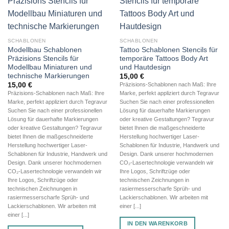
SCHABLONEN
SCHABLONEN
Modellbau Schablonen
Tattoo Schablonen Stencils für
Präzisions Stencils für
temporäre Tattoos Body Art
Modellbau Miniaturen und
und Hautdesign
technische Markierungen
15,00
€
15,00
€
Präzisions-Schablonen nach Maß: Ihre
Präzisions-Schablonen nach Maß: Ihre
Marke, perfekt appliziert durch Tegravur
Marke, perfekt appliziert durch Tegravur
Suchen Sie nach einer professionellen
Suchen Sie nach einer professionellen
Lösung für dauerhafte Markierungen
Lösung für dauerhafte Markierungen
oder kreative Gestaltungen? Tegravur
oder kreative Gestaltungen? Tegravur
bietet Ihnen die maßgeschneiderte
bietet Ihnen die maßgeschneiderte
Herstellung hochwertiger Laser-
Herstellung hochwertiger Laser-
Schablonen für Industrie, Handwerk und
Schablonen für Industrie, Handwerk und
Design. Dank unserer hochmodernen
Design. Dank unserer hochmodernen
CO₂-Lasertechnologie verwandeln wir
CO₂-Lasertechnologie verwandeln wir
Ihre Logos, Schriftzüge oder
Ihre Logos, Schriftzüge oder
technischen Zeichnungen in
technischen Zeichnungen in
rasiermesserscharfe Sprüh- und
rasiermesserscharfe Sprüh- und
Lackierschablonen. Wir arbeiten mit
Lackierschablonen. Wir arbeiten mit
einer [...]
einer [...]
IN DEN WARENKORB