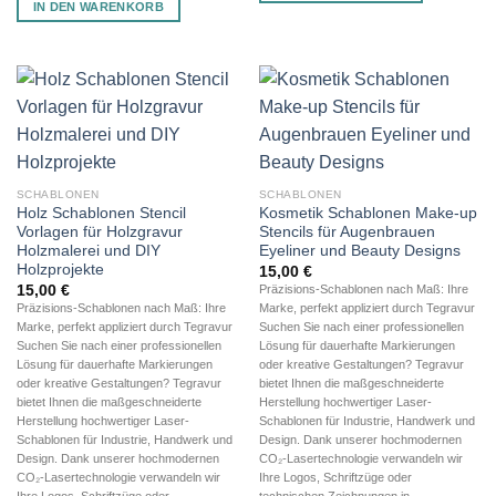
IN DEN WARENKORB
SCHABLONEN
SCHABLONEN
Holz Schablonen Stencil
Kosmetik Schablonen Make-up
Vorlagen für Holzgravur
Stencils für Augenbrauen
Holzmalerei und DIY
Eyeliner und Beauty Designs
Holzprojekte
15,00
€
15,00
€
Präzisions-Schablonen nach Maß: Ihre
Präzisions-Schablonen nach Maß: Ihre
Marke, perfekt appliziert durch Tegravur
Marke, perfekt appliziert durch Tegravur
Suchen Sie nach einer professionellen
Suchen Sie nach einer professionellen
Lösung für dauerhafte Markierungen
Lösung für dauerhafte Markierungen
oder kreative Gestaltungen? Tegravur
oder kreative Gestaltungen? Tegravur
bietet Ihnen die maßgeschneiderte
bietet Ihnen die maßgeschneiderte
Herstellung hochwertiger Laser-
Herstellung hochwertiger Laser-
Schablonen für Industrie, Handwerk und
Schablonen für Industrie, Handwerk und
Design. Dank unserer hochmodernen
Design. Dank unserer hochmodernen
CO₂-Lasertechnologie verwandeln wir
CO₂-Lasertechnologie verwandeln wir
Ihre Logos, Schriftzüge oder
Ihre Logos, Schriftzüge oder
technischen Zeichnungen in