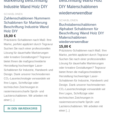
SCHABLONEN
Zahlenschablonen Nummern
SCHABLONEN
Schablonen für Markierung
Buchstabenschablonen
Beschriftung Industrie Wand
Alphabet Schablonen für
Holz DIY
Beschriftung Wand Holz DIY
15,00
€
Malerschablonen
Präzisions-Schablonen nach Maß: Ihre
wiederverwendbar
Marke, perfekt appliziert durch Tegravur
15,00
€
Suchen Sie nach einer professionellen
Präzisions-Schablonen nach Maß: Ihre
Lösung für dauerhafte Markierungen
Marke, perfekt appliziert durch Tegravur
oder kreative Gestaltungen? Tegravur
Suchen Sie nach einer professionellen
bietet Ihnen die maßgeschneiderte
Lösung für dauerhafte Markierungen
Herstellung hochwertiger Laser-
oder kreative Gestaltungen? Tegravur
Schablonen für Industrie, Handwerk und
bietet Ihnen die maßgeschneiderte
Design. Dank unserer hochmodernen
Herstellung hochwertiger Laser-
CO₂-Lasertechnologie verwandeln wir
Schablonen für Industrie, Handwerk und
Ihre Logos, Schriftzüge oder
Design. Dank unserer hochmodernen
technischen Zeichnungen in
CO₂-Lasertechnologie verwandeln wir
rasiermesserscharfe Sprüh- und
Ihre Logos, Schriftzüge oder
Lackierschablonen. Wir arbeiten mit
technischen Zeichnungen in
einer [...]
rasiermesserscharfe Sprüh- und
Lackierschablonen. Wir arbeiten mit
IN DEN WARENKORB
einer [...]