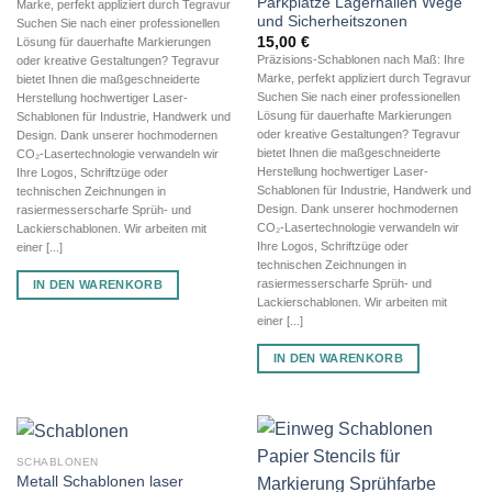
Parkplätze Lagerhallen Wege
Marke, perfekt appliziert durch Tegravur
und Sicherheitszonen
Suchen Sie nach einer professionellen
15,00
€
Lösung für dauerhafte Markierungen
Präzisions-Schablonen nach Maß: Ihre
oder kreative Gestaltungen? Tegravur
Marke, perfekt appliziert durch Tegravur
bietet Ihnen die maßgeschneiderte
Suchen Sie nach einer professionellen
Herstellung hochwertiger Laser-
Lösung für dauerhafte Markierungen
Schablonen für Industrie, Handwerk und
oder kreative Gestaltungen? Tegravur
Design. Dank unserer hochmodernen
bietet Ihnen die maßgeschneiderte
CO₂-Lasertechnologie verwandeln wir
Herstellung hochwertiger Laser-
Ihre Logos, Schriftzüge oder
Schablonen für Industrie, Handwerk und
technischen Zeichnungen in
Design. Dank unserer hochmodernen
rasiermesserscharfe Sprüh- und
CO₂-Lasertechnologie verwandeln wir
Lackierschablonen. Wir arbeiten mit
Ihre Logos, Schriftzüge oder
einer [...]
technischen Zeichnungen in
rasiermesserscharfe Sprüh- und
IN DEN WARENKORB
Lackierschablonen. Wir arbeiten mit
einer [...]
IN DEN WARENKORB
SCHABLONEN
Metall Schablonen laser