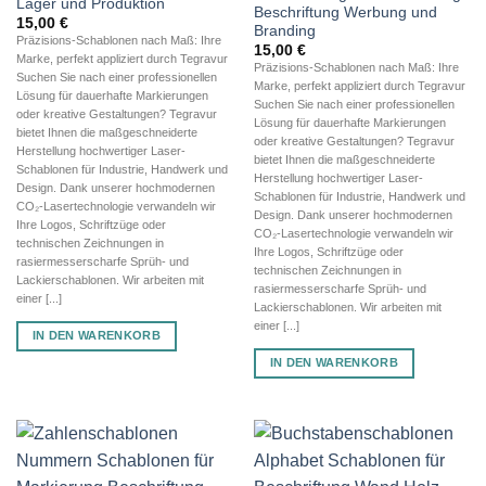
Lager und Produktion
Beschriftung Werbung und
15,00
€
Branding
Präzisions-Schablonen nach Maß: Ihre
15,00
€
Marke, perfekt appliziert durch Tegravur
Präzisions-Schablonen nach Maß: Ihre
Suchen Sie nach einer professionellen
Marke, perfekt appliziert durch Tegravur
Lösung für dauerhafte Markierungen
Suchen Sie nach einer professionellen
oder kreative Gestaltungen? Tegravur
Lösung für dauerhafte Markierungen
bietet Ihnen die maßgeschneiderte
oder kreative Gestaltungen? Tegravur
Herstellung hochwertiger Laser-
bietet Ihnen die maßgeschneiderte
Schablonen für Industrie, Handwerk und
Herstellung hochwertiger Laser-
Design. Dank unserer hochmodernen
Schablonen für Industrie, Handwerk und
CO₂-Lasertechnologie verwandeln wir
Design. Dank unserer hochmodernen
Ihre Logos, Schriftzüge oder
CO₂-Lasertechnologie verwandeln wir
technischen Zeichnungen in
Ihre Logos, Schriftzüge oder
rasiermesserscharfe Sprüh- und
technischen Zeichnungen in
Lackierschablonen. Wir arbeiten mit
rasiermesserscharfe Sprüh- und
einer [...]
Lackierschablonen. Wir arbeiten mit
einer [...]
IN DEN WARENKORB
IN DEN WARENKORB