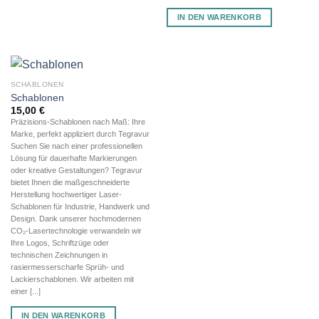
IN DEN WARENKORB
SCHABLONEN
Schablonen
15,00
€
Präzisions-Schablonen nach Maß: Ihre
Marke, perfekt appliziert durch Tegravur
Suchen Sie nach einer professionellen
Lösung für dauerhafte Markierungen
oder kreative Gestaltungen? Tegravur
bietet Ihnen die maßgeschneiderte
Herstellung hochwertiger Laser-
Schablonen für Industrie, Handwerk und
Design. Dank unserer hochmodernen
CO₂-Lasertechnologie verwandeln wir
Ihre Logos, Schriftzüge oder
technischen Zeichnungen in
rasiermesserscharfe Sprüh- und
Lackierschablonen. Wir arbeiten mit
einer [...]
IN DEN WARENKORB