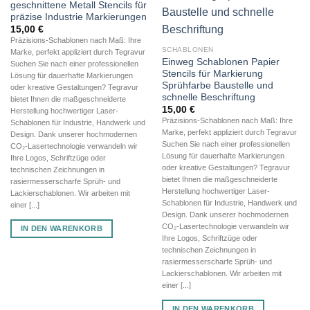
geschnittene Metall Stencils für
präzise Industrie Markierungen
15,00
€
Präzisions-Schablonen nach Maß: Ihre
SCHABLONEN
Marke, perfekt appliziert durch Tegravur
Einweg Schablonen Papier
Suchen Sie nach einer professionellen
Stencils für Markierung
Lösung für dauerhafte Markierungen
Sprühfarbe Baustelle und
oder kreative Gestaltungen? Tegravur
schnelle Beschriftung
bietet Ihnen die maßgeschneiderte
15,00
€
Herstellung hochwertiger Laser-
Präzisions-Schablonen nach Maß: Ihre
Schablonen für Industrie, Handwerk und
Marke, perfekt appliziert durch Tegravur
Design. Dank unserer hochmodernen
Suchen Sie nach einer professionellen
CO₂-Lasertechnologie verwandeln wir
Lösung für dauerhafte Markierungen
Ihre Logos, Schriftzüge oder
oder kreative Gestaltungen? Tegravur
technischen Zeichnungen in
bietet Ihnen die maßgeschneiderte
rasiermesserscharfe Sprüh- und
Herstellung hochwertiger Laser-
Lackierschablonen. Wir arbeiten mit
Schablonen für Industrie, Handwerk und
einer [...]
Design. Dank unserer hochmodernen
CO₂-Lasertechnologie verwandeln wir
IN DEN WARENKORB
Ihre Logos, Schriftzüge oder
technischen Zeichnungen in
rasiermesserscharfe Sprüh- und
Lackierschablonen. Wir arbeiten mit
einer [...]
IN DEN WARENKORB