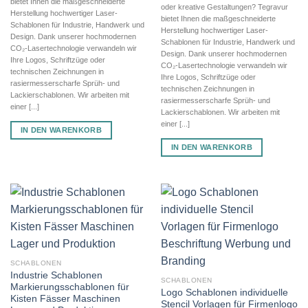
bietet Ihnen die maßgeschneiderte
oder kreative Gestaltungen? Tegravur
Herstellung hochwertiger Laser-
bietet Ihnen die maßgeschneiderte
Schablonen für Industrie, Handwerk und
Herstellung hochwertiger Laser-
Design. Dank unserer hochmodernen
Schablonen für Industrie, Handwerk und
CO₂-Lasertechnologie verwandeln wir
Design. Dank unserer hochmodernen
Ihre Logos, Schriftzüge oder
CO₂-Lasertechnologie verwandeln wir
technischen Zeichnungen in
Ihre Logos, Schriftzüge oder
rasiermesserscharfe Sprüh- und
technischen Zeichnungen in
Lackierschablonen. Wir arbeiten mit
rasiermesserscharfe Sprüh- und
einer [...]
Lackierschablonen. Wir arbeiten mit
einer [...]
IN DEN WARENKORB
IN DEN WARENKORB
SCHABLONEN
Industrie Schablonen
SCHABLONEN
Markierungsschablonen für
Logo Schablonen individuelle
Kisten Fässer Maschinen
Stencil Vorlagen für Firmenlogo