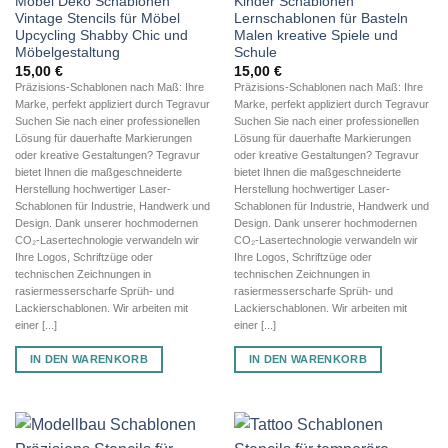
Möbel Deko Schablonen
Kinder Schablonen
Vintage Stencils für Möbel
Lernschablonen für Basteln
Upcycling Shabby Chic und
Malen kreative Spiele und
Möbelgestaltung
Schule
15,00
€
15,00
€
Präzisions-Schablonen nach Maß: Ihre
Präzisions-Schablonen nach Maß: Ihre
Marke, perfekt appliziert durch Tegravur
Marke, perfekt appliziert durch Tegravur
Suchen Sie nach einer professionellen
Suchen Sie nach einer professionellen
Lösung für dauerhafte Markierungen
Lösung für dauerhafte Markierungen
oder kreative Gestaltungen? Tegravur
oder kreative Gestaltungen? Tegravur
bietet Ihnen die maßgeschneiderte
bietet Ihnen die maßgeschneiderte
Herstellung hochwertiger Laser-
Herstellung hochwertiger Laser-
Schablonen für Industrie, Handwerk und
Schablonen für Industrie, Handwerk und
Design. Dank unserer hochmodernen
Design. Dank unserer hochmodernen
CO₂-Lasertechnologie verwandeln wir
CO₂-Lasertechnologie verwandeln wir
Ihre Logos, Schriftzüge oder
Ihre Logos, Schriftzüge oder
technischen Zeichnungen in
technischen Zeichnungen in
rasiermesserscharfe Sprüh- und
rasiermesserscharfe Sprüh- und
Lackierschablonen. Wir arbeiten mit
Lackierschablonen. Wir arbeiten mit
einer [...]
einer [...]
IN DEN WARENKORB
IN DEN WARENKORB