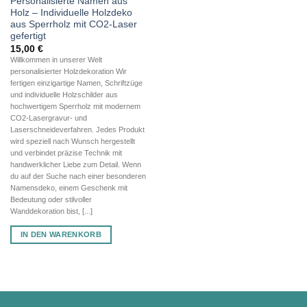
Personalisierte Namen aus
Holz – Individuelle Holzdeko
aus Sperrholz mit CO2-Laser
gefertigt
15,00
€
Willkommen in unserer Welt
personalisierter Holzdekoration Wir
fertigen einzigartige Namen, Schriftzüge
und individuelle Holzschilder aus
hochwertigem Sperrholz mit modernem
CO2-Lasergravur- und
Laserschneideverfahren. Jedes Produkt
wird speziell nach Wunsch hergestellt
und verbindet präzise Technik mit
handwerklicher Liebe zum Detail. Wenn
du auf der Suche nach einer besonderen
Namensdeko, einem Geschenk mit
Bedeutung oder stilvoller
Wanddekoration bist, [...]
IN DEN WARENKORB