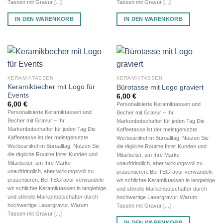
Tassen mit Gravur [...]
Tassen mit Gravur [...]
IN DEN WARENKORB
IN DEN WARENKORB
KERAMIKTASSEN
KERAMIKTASSEN
Keramikbecher mit Logo für
Bürotasse mit Logo graviert
Events
6,00
€
6,00
€
Personalisierte Keramiktassen und
Personalisierte Keramiktassen und
Becher mit Gravur – Ihr
Becher mit Gravur – Ihr
Markenbotschafter für jeden Tag Die
Markenbotschafter für jeden Tag Die
Kaffeetasse ist der meistgenutzte
Kaffeetasse ist der meistgenutzte
Werbeartikel im Büroalltag. Nutzen Sie
Werbeartikel im Büroalltag. Nutzen Sie
die tägliche Routine Ihrer Kunden und
die tägliche Routine Ihrer Kunden und
Mitarbeiter, um Ihre Marke
Mitarbeiter, um Ihre Marke
unaufdringlich, aber wirkungsvoll zu
unaufdringlich, aber wirkungsvoll zu
präsentieren. Bei TEGravur verwandeln
präsentieren. Bei TEGravur verwandeln
wir schlichte Keramiktassen in langlebige
wir schlichte Keramiktassen in langlebige
und stilvolle Markenbotschafter durch
und stilvolle Markenbotschafter durch
hochwertige Lasergravur. Warum
hochwertige Lasergravur. Warum
Tassen mit Gravur [...]
Tassen mit Gravur [...]
IN DEN WARENKORB