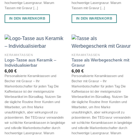
hochwertige Lasergravur. Warum
hochwertige Lasergravur. Warum
Tassen mit Gravur [...]
Tassen mit Gravur [...]
IN DEN WARENKORB
IN DEN WARENKORB
KERAMIKTASSEN
KERAMIKTASSEN
Logo-Tasse aus Keramik –
Tasse als Werbegeschenk mit
Individualisierbar
Gravur
6,00
€
6,00
€
Personalisierte Keramiktassen und
Personalisierte Keramiktassen und
Becher mit Gravur – Ihr
Becher mit Gravur – Ihr
Markenbotschafter für jeden Tag Die
Markenbotschafter für jeden Tag Die
Kaffeetasse ist der meistgenutzte
Kaffeetasse ist der meistgenutzte
Werbeartikel im Büroalltag. Nutzen Sie
Werbeartikel im Büroalltag. Nutzen Sie
die tägliche Routine Ihrer Kunden und
die tägliche Routine Ihrer Kunden und
Mitarbeiter, um Ihre Marke
Mitarbeiter, um Ihre Marke
unaufdringlich, aber wirkungsvoll zu
unaufdringlich, aber wirkungsvoll zu
präsentieren. Bei TEGravur verwandeln
präsentieren. Bei TEGravur verwandeln
wir schlichte Keramiktassen in langlebige
wir schlichte Keramiktassen in langlebige
und stilvolle Markenbotschafter durch
und stilvolle Markenbotschafter durch
hochwertige Lasergravur. Warum
hochwertige Lasergravur. Warum