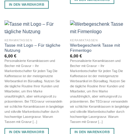
IN DEN WARENKORB
KERAMIKTASSEN
KERAMIKTASSEN
Tasse mit Logo – Für tägliche
Werbegeschenk Tasse mit
Nutzung
Firmenlogo
6,00
€
6,00
€
Personalisierte Keramiktassen und
Personalisierte Keramiktassen und
Becher mit Gravur – Ihr
Becher mit Gravur – Ihr
Markenbotschafter für jeden Tag Die
Markenbotschafter für jeden Tag Die
Kaffeetasse ist der meistgenutzte
Kaffeetasse ist der meistgenutzte
Werbeartikel im Büroalltag. Nutzen Sie
Werbeartikel im Büroalltag. Nutzen Sie
die tägliche Routine Ihrer Kunden und
die tägliche Routine Ihrer Kunden und
Mitarbeiter, um Ihre Marke
Mitarbeiter, um Ihre Marke
unaufdringlich, aber wirkungsvoll zu
unaufdringlich, aber wirkungsvoll zu
präsentieren. Bei TEGravur verwandeln
präsentieren. Bei TEGravur verwandeln
wir schlichte Keramiktassen in langlebige
wir schlichte Keramiktassen in langlebige
und stilvolle Markenbotschafter durch
und stilvolle Markenbotschafter durch
hochwertige Lasergravur. Warum
hochwertige Lasergravur. Warum
Tassen mit Gravur [...]
Tassen mit Gravur [...]
IN DEN WARENKORB
IN DEN WARENKORB