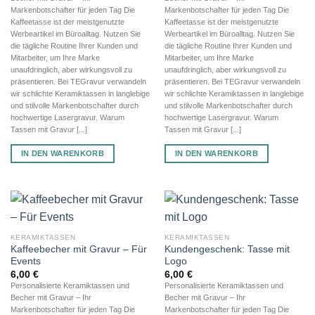
Markenbotschafter für jeden Tag Die
Markenbotschafter für jeden Tag Die
Kaffeetasse ist der meistgenutzte
Kaffeetasse ist der meistgenutzte
Werbeartikel im Büroalltag. Nutzen Sie
Werbeartikel im Büroalltag. Nutzen Sie
die tägliche Routine Ihrer Kunden und
die tägliche Routine Ihrer Kunden und
Mitarbeiter, um Ihre Marke
Mitarbeiter, um Ihre Marke
unaufdringlich, aber wirkungsvoll zu
unaufdringlich, aber wirkungsvoll zu
präsentieren. Bei TEGravur verwandeln
präsentieren. Bei TEGravur verwandeln
wir schlichte Keramiktassen in langlebige
wir schlichte Keramiktassen in langlebige
und stilvolle Markenbotschafter durch
und stilvolle Markenbotschafter durch
hochwertige Lasergravur. Warum
hochwertige Lasergravur. Warum
Tassen mit Gravur [...]
Tassen mit Gravur [...]
IN DEN WARENKORB
IN DEN WARENKORB
KERAMIKTASSEN
KERAMIKTASSEN
Kaffeebecher mit Gravur – Für
Kundengeschenk: Tasse mit
Events
Logo
6,00
€
6,00
€
Personalisierte Keramiktassen und
Personalisierte Keramiktassen und
Becher mit Gravur – Ihr
Becher mit Gravur – Ihr
Markenbotschafter für jeden Tag Die
Markenbotschafter für jeden Tag Die