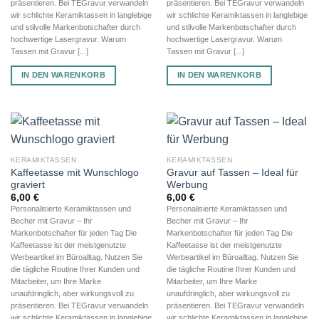
präsentieren. Bei TEGravur verwandeln
präsentieren. Bei TEGravur verwandeln
wir schlichte Keramiktassen in langlebige
wir schlichte Keramiktassen in langlebige
und stilvolle Markenbotschafter durch
und stilvolle Markenbotschafter durch
hochwertige Lasergravur. Warum
hochwertige Lasergravur. Warum
Tassen mit Gravur [...]
Tassen mit Gravur [...]
IN DEN WARENKORB
IN DEN WARENKORB
KERAMIKTASSEN
KERAMIKTASSEN
Kaffeetasse mit Wunschlogo
Gravur auf Tassen – Ideal für
graviert
Werbung
6,00
€
6,00
€
Personalisierte Keramiktassen und
Personalisierte Keramiktassen und
Becher mit Gravur – Ihr
Becher mit Gravur – Ihr
Markenbotschafter für jeden Tag Die
Markenbotschafter für jeden Tag Die
Kaffeetasse ist der meistgenutzte
Kaffeetasse ist der meistgenutzte
Werbeartikel im Büroalltag. Nutzen Sie
Werbeartikel im Büroalltag. Nutzen Sie
die tägliche Routine Ihrer Kunden und
die tägliche Routine Ihrer Kunden und
Mitarbeiter, um Ihre Marke
Mitarbeiter, um Ihre Marke
unaufdringlich, aber wirkungsvoll zu
unaufdringlich, aber wirkungsvoll zu
präsentieren. Bei TEGravur verwandeln
präsentieren. Bei TEGravur verwandeln
wir schlichte Keramiktassen in langlebige
wir schlichte Keramiktassen in langlebige