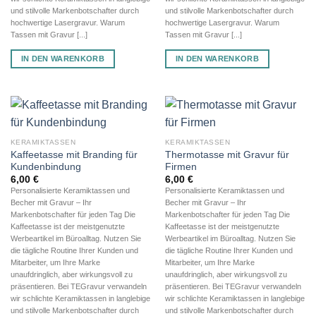
und stilvolle Markenbotschafter durch
und stilvolle Markenbotschafter durch
hochwertige Lasergravur. Warum
hochwertige Lasergravur. Warum
Tassen mit Gravur [...]
Tassen mit Gravur [...]
IN DEN WARENKORB
IN DEN WARENKORB
KERAMIKTASSEN
KERAMIKTASSEN
Kaffeetasse mit Branding für
Thermotasse mit Gravur für
Kundenbindung
Firmen
6,00
€
6,00
€
Personalisierte Keramiktassen und
Personalisierte Keramiktassen und
Becher mit Gravur – Ihr
Becher mit Gravur – Ihr
Markenbotschafter für jeden Tag Die
Markenbotschafter für jeden Tag Die
Kaffeetasse ist der meistgenutzte
Kaffeetasse ist der meistgenutzte
Werbeartikel im Büroalltag. Nutzen Sie
Werbeartikel im Büroalltag. Nutzen Sie
die tägliche Routine Ihrer Kunden und
die tägliche Routine Ihrer Kunden und
Mitarbeiter, um Ihre Marke
Mitarbeiter, um Ihre Marke
unaufdringlich, aber wirkungsvoll zu
unaufdringlich, aber wirkungsvoll zu
präsentieren. Bei TEGravur verwandeln
präsentieren. Bei TEGravur verwandeln
wir schlichte Keramiktassen in langlebige
wir schlichte Keramiktassen in langlebige
und stilvolle Markenbotschafter durch
und stilvolle Markenbotschafter durch