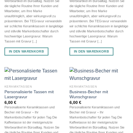
Werbeartikel im Büroalltag. Nutzen Sie
Werbeartikel im Büroalltag. Nutzen Sie
die tägliche Routine Ihrer Kunden und
die tägliche Routine Ihrer Kunden und
Mitarbeiter, um Ihre Marke
Mitarbeiter, um Ihre Marke
unaufdringlich, aber wirkungsvoll zu
unaufdringlich, aber wirkungsvoll zu
präsentieren. Bei TEGravur verwandeln
präsentieren. Bei TEGravur verwandeln
wir schlichte Keramiktassen in langlebige
wir schlichte Keramiktassen in langlebige
und stilvolle Markenbotschafter durch
und stilvolle Markenbotschafter durch
hochwertige Lasergravur. Warum
hochwertige Lasergravur. Warum
Tassen mit Gravur [...]
Tassen mit Gravur [...]
IN DEN WARENKORB
IN DEN WARENKORB
KERAMIKTASSEN
KERAMIKTASSEN
Personalisierte Tassen mit
Business-Becher mit
Lasergravur
Wunschgravur
6,00
€
6,00
€
Personalisierte Keramiktassen und
Personalisierte Keramiktassen und
Becher mit Gravur – Ihr
Becher mit Gravur – Ihr
Markenbotschafter für jeden Tag Die
Markenbotschafter für jeden Tag Die
Kaffeetasse ist der meistgenutzte
Kaffeetasse ist der meistgenutzte
Werbeartikel im Büroalltag. Nutzen Sie
Werbeartikel im Büroalltag. Nutzen Sie
die tägliche Routine Ihrer Kunden und
die tägliche Routine Ihrer Kunden und