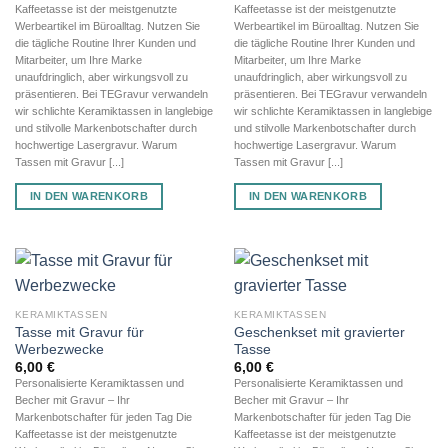
Kaffeetasse ist der meistgenutzte
Kaffeetasse ist der meistgenutzte
Werbeartikel im Büroalltag. Nutzen Sie
Werbeartikel im Büroalltag. Nutzen Sie
die tägliche Routine Ihrer Kunden und
die tägliche Routine Ihrer Kunden und
Mitarbeiter, um Ihre Marke
Mitarbeiter, um Ihre Marke
unaufdringlich, aber wirkungsvoll zu
unaufdringlich, aber wirkungsvoll zu
präsentieren. Bei TEGravur verwandeln
präsentieren. Bei TEGravur verwandeln
wir schlichte Keramiktassen in langlebige
wir schlichte Keramiktassen in langlebige
und stilvolle Markenbotschafter durch
und stilvolle Markenbotschafter durch
hochwertige Lasergravur. Warum
hochwertige Lasergravur. Warum
Tassen mit Gravur [...]
Tassen mit Gravur [...]
IN DEN WARENKORB
IN DEN WARENKORB
KERAMIKTASSEN
KERAMIKTASSEN
Tasse mit Gravur für
Geschenkset mit gravierter
Werbezwecke
Tasse
6,00
€
6,00
€
Personalisierte Keramiktassen und
Personalisierte Keramiktassen und
Becher mit Gravur – Ihr
Becher mit Gravur – Ihr
Markenbotschafter für jeden Tag Die
Markenbotschafter für jeden Tag Die
Kaffeetasse ist der meistgenutzte
Kaffeetasse ist der meistgenutzte