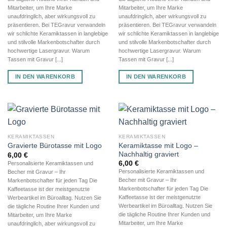
Mitarbeiter, um Ihre Marke
Mitarbeiter, um Ihre Marke
unaufdringlich, aber wirkungsvoll zu
unaufdringlich, aber wirkungsvoll zu
präsentieren. Bei TEGravur verwandeln
präsentieren. Bei TEGravur verwandeln
wir schlichte Keramiktassen in langlebige
wir schlichte Keramiktassen in langlebige
und stilvolle Markenbotschafter durch
und stilvolle Markenbotschafter durch
hochwertige Lasergravur. Warum
hochwertige Lasergravur. Warum
Tassen mit Gravur [...]
Tassen mit Gravur [...]
IN DEN WARENKORB
IN DEN WARENKORB
KERAMIKTASSEN
KERAMIKTASSEN
Keramiktasse mit Logo –
Gravierte Bürotasse mit Logo
Nachhaltig graviert
6,00
€
6,00
€
Personalisierte Keramiktassen und
Personalisierte Keramiktassen und
Becher mit Gravur – Ihr
Becher mit Gravur – Ihr
Markenbotschafter für jeden Tag Die
Markenbotschafter für jeden Tag Die
Kaffeetasse ist der meistgenutzte
Kaffeetasse ist der meistgenutzte
Werbeartikel im Büroalltag. Nutzen Sie
Werbeartikel im Büroalltag. Nutzen Sie
die tägliche Routine Ihrer Kunden und
die tägliche Routine Ihrer Kunden und
Mitarbeiter, um Ihre Marke
Mitarbeiter, um Ihre Marke
unaufdringlich, aber wirkungsvoll zu