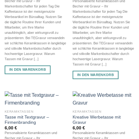
Personalisierte Keramiktassen und
Becher mit Gravur – Ihr
Becher mit Gravur – Ihr
Markenbotschafter für jeden Tag Die
Markenbotschafter für jeden Tag Die
Kaffeetasse ist der meistgenutzte
Kaffeetasse ist der meistgenutzte
Werbeartikel im Büroalltag. Nutzen Sie
Werbeartikel im Büroalltag. Nutzen Sie
die tägliche Routine Ihrer Kunden und
die tägliche Routine Ihrer Kunden und
Mitarbeiter, um Ihre Marke
Mitarbeiter, um Ihre Marke
unaufdringlich, aber wirkungsvoll zu
unaufdringlich, aber wirkungsvoll zu
präsentieren. Bei TEGravur verwandeln
präsentieren. Bei TEGravur verwandeln
wir schlichte Keramiktassen in langlebige
wir schlichte Keramiktassen in langlebige
und stilvolle Markenbotschafter durch
und stilvolle Markenbotschafter durch
hochwertige Lasergravur. Warum
hochwertige Lasergravur. Warum
Tassen mit Gravur [...]
Tassen mit Gravur [...]
IN DEN WARENKORB
IN DEN WARENKORB
KERAMIKTASSEN
KERAMIKTASSEN
Tasse mit Textgravur –
Kreative Werbetasse mit
Firmenbranding
Gravur
6,00
€
6,00
€
Personalisierte Keramiktassen und
Personalisierte Keramiktassen und
Becher mit Gravur – Ihr
Becher mit Gravur – Ihr