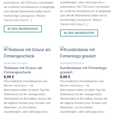
unaufdringlich, aber wirkungsvoll zu
präsentieren. Bei TEGravur verwandeln
präsentieren. Bei TEGravur verwandeln
wir schlichte Keramiktassen in langlebige
wir schlichte Keramiktassen in langlebige
und stilvolle Markenbotschafter durch
und stilvolle Markenbotschafter durch
hochwertige Lasergravur. Warum
hochwertige Lasergravur. Warum
Tassen mit Gravur [...]
Tassen mit Gravur [...]
IN DEN WARENKORB
IN DEN WARENKORB
KERAMIKTASSEN
KERAMIKTASSEN
Teetasse mit Gravur als
Kundentasse mit Firmenlogo
Firmengeschenk
graviert
6,00
€
6,00
€
Personalisierte Keramiktassen und
Personalisierte Keramiktassen und
Becher mit Gravur – Ihr
Becher mit Gravur – Ihr
Markenbotschafter für jeden Tag Die
Markenbotschafter für jeden Tag Die
Kaffeetasse ist der meistgenutzte
Kaffeetasse ist der meistgenutzte
Werbeartikel im Büroalltag. Nutzen Sie
Werbeartikel im Büroalltag. Nutzen Sie
die tägliche Routine Ihrer Kunden und
die tägliche Routine Ihrer Kunden und
Mitarbeiter, um Ihre Marke
Mitarbeiter, um Ihre Marke
unaufdringlich, aber wirkungsvoll zu
unaufdringlich, aber wirkungsvoll zu