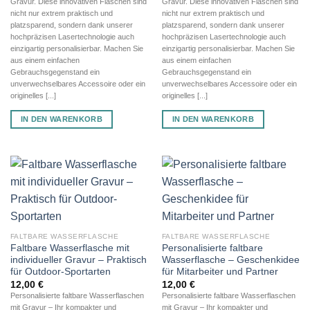
Gravur. Diese innovativen Flaschen sind
Gravur. Diese innovativen Flaschen sind
nicht nur extrem praktisch und
nicht nur extrem praktisch und
platzsparend, sondern dank unserer
platzsparend, sondern dank unserer
hochpräzisen Lasertechnologie auch
hochpräzisen Lasertechnologie auch
einzigartig personalisierbar. Machen Sie
einzigartig personalisierbar. Machen Sie
aus einem einfachen
aus einem einfachen
Gebrauchsgegenstand ein
Gebrauchsgegenstand ein
unverwechselbares Accessoire oder ein
unverwechselbares Accessoire oder ein
originelles [...]
originelles [...]
IN DEN WARENKORB
IN DEN WARENKORB
FALTBARE WASSERFLASCHE
FALTBARE WASSERFLASCHE
Faltbare Wasserflasche mit
Personalisierte faltbare
individueller Gravur – Praktisch
Wasserflasche – Geschenkidee
für Outdoor-Sportarten
für Mitarbeiter und Partner
12,00
€
12,00
€
Personalisierte faltbare Wasserflaschen
Personalisierte faltbare Wasserflaschen
mit Gravur – Ihr kompakter und
mit Gravur – Ihr kompakter und