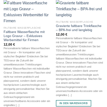
FALTBARE WASSERFLASCHE
Gravierte faltbare Trinkflasche
FALTBARE WASSERFLASCHE
– BPA-frei und langlebig
Faltbare Wasserflasche mit
12,00
€
Logo Gravur – Exklusives
Personalisierte faltbare Wasserflaschen
Werbemittel für Firmen
mit Gravur – Ihr kompakter und
12,00
€
stylischer Begleiter! Entdecken Sie bei
Personalisierte faltbare Wasserflaschen
TEGravur die Zukunft der
mit Gravur – Ihr kompakter und
umweltbewussten Trinklösungen:
stylischer Begleiter! Entdecken Sie bei
faltbare Wasserflaschen mit individueller
TEGravur die Zukunft der
Gravur. Diese innovativen Flaschen sind
umweltbewussten Trinklösungen:
nicht nur extrem praktisch und
faltbare Wasserflaschen mit individueller
platzsparend, sondern dank unserer
Gravur. Diese innovativen Flaschen sind
hochpräzisen Lasertechnologie auch
nicht nur extrem praktisch und
einzigartig personalisierbar. Machen Sie
platzsparend, sondern dank unserer
aus einem einfachen
hochpräzisen Lasertechnologie auch
Gebrauchsgegenstand ein
einzigartig personalisierbar. Machen Sie
unverwechselbares Accessoire oder ein
aus einem einfachen
originelles [...]
Gebrauchsgegenstand ein
unverwechselbares Accessoire oder ein
IN DEN WARENKORB
originelles [...]