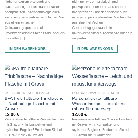
nicht nur extrem praktisch und
nicht nur extrem praktisch und
platzsparend, sondern dank unserer
platzsparend, sondern dank unserer
hochpräzisen Lasertechnologie auch
hochpräzisen Lasertechnologie auch
einzigartig personalisierbar. Machen Sie
einzigartig personalisierbar. Machen Sie
aus einem einfachen
aus einem einfachen
Gebrauchsgegenstand ein
Gebrauchsgegenstand ein
unverwechselbares Accessoire oder ein
unverwechselbares Accessoire oder ein
originelles [...]
originelles [...]
IN DEN WARENKORB
IN DEN WARENKORB
FALTBARE WASSERFLASCHE
FALTBARE WASSERFLASCHE
BPA-freie faltbare Trinkflasche
Personalisierte faltbare
– Nachhaltige Flasche mit
Wasserflasche – Leicht und
Gravur
robust für unterwegs
12,00
€
12,00
€
Personalisierte faltbare Wasserflaschen
Personalisierte faltbare Wasserflaschen
mit Gravur – Ihr kompakter und
mit Gravur – Ihr kompakter und
stylischer Begleiter! Entdecken Sie bei
stylischer Begleiter! Entdecken Sie bei
TEGravur die Zukunft der
TEGravur die Zukunft der