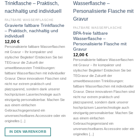
FALTBARE WASSERFLASCHE
Gravierte faltbare Trinkflasche
FALTBARE WASSERFLASCHE
– Praktisch, nachhaltig und
BPA-freie faltbare
individuell
Wasserflasche –
12,00
€
Personalisierte Flasche mit
Personalisierte faltbare Wasserflaschen
Gravur
mit Gravur – Ihr kompakter und
12,00
€
stylischer Begleiter! Entdecken Sie bei
Personalisierte faltbare Wasserflaschen
TEGravur die Zukunft der
mit Gravur – Ihr kompakter und
umweltbewussten Trinklösungen:
stylischer Begleiter! Entdecken Sie bei
faltbare Wasserflaschen mit individueller
TEGravur die Zukunft der
Gravur. Diese innovativen Flaschen sind
umweltbewussten Trinklösungen:
nicht nur extrem praktisch und
faltbare Wasserflaschen mit individueller
platzsparend, sondern dank unserer
Gravur. Diese innovativen Flaschen sind
hochpräzisen Lasertechnologie auch
nicht nur extrem praktisch und
einzigartig personalisierbar. Machen Sie
platzsparend, sondern dank unserer
aus einem einfachen
hochpräzisen Lasertechnologie auch
Gebrauchsgegenstand ein
einzigartig personalisierbar. Machen Sie
unverwechselbares Accessoire oder ein
aus einem einfachen
originelles [...]
Gebrauchsgegenstand ein
unverwechselbares Accessoire oder ein
IN DEN WARENKORB
originelles [...]