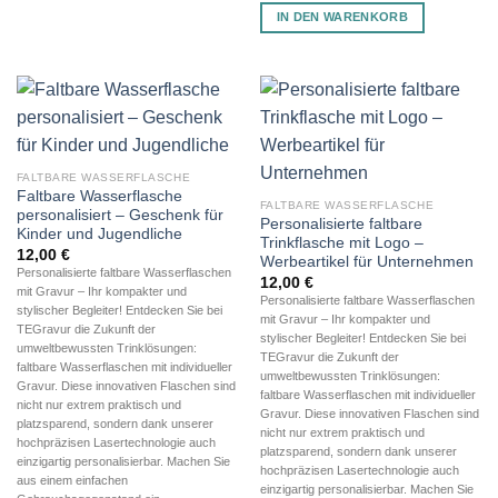
IN DEN WARENKORB
FALTBARE WASSERFLASCHE
Faltbare Wasserflasche
FALTBARE WASSERFLASCHE
personalisiert – Geschenk für
Personalisierte faltbare
Kinder und Jugendliche
Trinkflasche mit Logo –
12,00
€
Werbeartikel für Unternehmen
Personalisierte faltbare Wasserflaschen
12,00
€
mit Gravur – Ihr kompakter und
Personalisierte faltbare Wasserflaschen
stylischer Begleiter! Entdecken Sie bei
mit Gravur – Ihr kompakter und
TEGravur die Zukunft der
stylischer Begleiter! Entdecken Sie bei
umweltbewussten Trinklösungen:
TEGravur die Zukunft der
faltbare Wasserflaschen mit individueller
umweltbewussten Trinklösungen:
Gravur. Diese innovativen Flaschen sind
faltbare Wasserflaschen mit individueller
nicht nur extrem praktisch und
Gravur. Diese innovativen Flaschen sind
platzsparend, sondern dank unserer
nicht nur extrem praktisch und
hochpräzisen Lasertechnologie auch
platzsparend, sondern dank unserer
einzigartig personalisierbar. Machen Sie
hochpräzisen Lasertechnologie auch
aus einem einfachen
einzigartig personalisierbar. Machen Sie