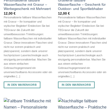
Personalisierte faltbare
Gravierte faltbare
Wasserflasche mit Gravur –
Wasserflasche – Geschenk für
Werbegeschenk mit Mehrwert
Outdoor- und Sportliebhaber
12,00
€
12,00
€
Personalisierte faltbare Wasserflaschen
Personalisierte faltbare Wasserflaschen
mit Gravur – Ihr kompakter und
mit Gravur – Ihr kompakter und
stylischer Begleiter! Entdecken Sie bei
stylischer Begleiter! Entdecken Sie bei
TEGravur die Zukunft der
TEGravur die Zukunft der
umweltbewussten Trinklösungen:
umweltbewussten Trinklösungen:
faltbare Wasserflaschen mit individueller
faltbare Wasserflaschen mit individueller
Gravur. Diese innovativen Flaschen sind
Gravur. Diese innovativen Flaschen sind
nicht nur extrem praktisch und
nicht nur extrem praktisch und
platzsparend, sondern dank unserer
platzsparend, sondern dank unserer
hochpräzisen Lasertechnologie auch
hochpräzisen Lasertechnologie auch
einzigartig personalisierbar. Machen Sie
einzigartig personalisierbar. Machen Sie
aus einem einfachen
aus einem einfachen
Gebrauchsgegenstand ein
Gebrauchsgegenstand ein
unverwechselbares Accessoire oder ein
unverwechselbares Accessoire oder ein
originelles [...]
originelles [...]
IN DEN WARENKORB
IN DEN WARENKORB