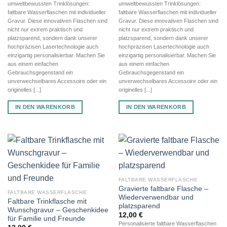
umweltbewussten Trinklösungen:
umweltbewussten Trinklösungen:
faltbare Wasserflaschen mit individueller
faltbare Wasserflaschen mit individueller
Gravur. Diese innovativen Flaschen sind
Gravur. Diese innovativen Flaschen sind
nicht nur extrem praktisch und
nicht nur extrem praktisch und
platzsparend, sondern dank unserer
platzsparend, sondern dank unserer
hochpräzisen Lasertechnologie auch
hochpräzisen Lasertechnologie auch
einzigartig personalisierbar. Machen Sie
einzigartig personalisierbar. Machen Sie
aus einem einfachen
aus einem einfachen
Gebrauchsgegenstand ein
Gebrauchsgegenstand ein
unverwechselbares Accessoire oder ein
unverwechselbares Accessoire oder ein
originelles [...]
originelles [...]
IN DEN WARENKORB
IN DEN WARENKORB
FALTBARE WASSERFLASCHE
Gravierte faltbare Flasche –
FALTBARE WASSERFLASCHE
Wiederverwendbar und
Faltbare Trinkflasche mit
platzsparend
Wunschgravur – Geschenkidee
12,00
€
für Familie und Freunde
Personalisierte faltbare Wasserflaschen