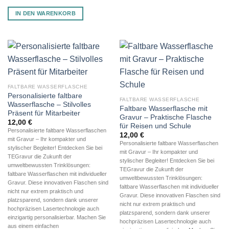
IN DEN WARENKORB
FALTBARE WASSERFLASCHE
Personalisierte faltbare
FALTBARE WASSERFLASCHE
Wasserflasche – Stilvolles
Faltbare Wasserflasche mit
Präsent für Mitarbeiter
Gravur – Praktische Flasche
12,00
€
für Reisen und Schule
Personalisierte faltbare Wasserflaschen
12,00
€
mit Gravur – Ihr kompakter und
Personalisierte faltbare Wasserflaschen
stylischer Begleiter! Entdecken Sie bei
mit Gravur – Ihr kompakter und
TEGravur die Zukunft der
stylischer Begleiter! Entdecken Sie bei
umweltbewussten Trinklösungen:
TEGravur die Zukunft der
faltbare Wasserflaschen mit individueller
umweltbewussten Trinklösungen:
Gravur. Diese innovativen Flaschen sind
faltbare Wasserflaschen mit individueller
nicht nur extrem praktisch und
Gravur. Diese innovativen Flaschen sind
platzsparend, sondern dank unserer
nicht nur extrem praktisch und
hochpräzisen Lasertechnologie auch
platzsparend, sondern dank unserer
einzigartig personalisierbar. Machen Sie
hochpräzisen Lasertechnologie auch
aus einem einfachen