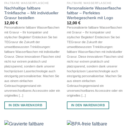
FALTBARE WASSERFLASCHE
FALTBARE WASSERFLASCHE
Nachhaltige faltbare
Personalisierte Wasserflasche
Trinkflasche – Mit individueller
faltbar – Perfektes
Gravur bestellen
Werbegeschenk mit Logo
12,00
€
12,00
€
Personalisierte faltbare Wasserflaschen
Personalisierte faltbare Wasserflaschen
mit Gravur – Ihr kompakter und
mit Gravur – Ihr kompakter und
stylischer Begleiter! Entdecken Sie bei
stylischer Begleiter! Entdecken Sie bei
TEGravur die Zukunft der
TEGravur die Zukunft der
umweltbewussten Trinklösungen:
umweltbewussten Trinklösungen:
faltbare Wasserflaschen mit individueller
faltbare Wasserflaschen mit individueller
Gravur. Diese innovativen Flaschen sind
Gravur. Diese innovativen Flaschen sind
nicht nur extrem praktisch und
nicht nur extrem praktisch und
platzsparend, sondern dank unserer
platzsparend, sondern dank unserer
hochpräzisen Lasertechnologie auch
hochpräzisen Lasertechnologie auch
einzigartig personalisierbar. Machen Sie
einzigartig personalisierbar. Machen Sie
aus einem einfachen
aus einem einfachen
Gebrauchsgegenstand ein
Gebrauchsgegenstand ein
unverwechselbares Accessoire oder ein
unverwechselbares Accessoire oder ein
originelles [...]
originelles [...]
IN DEN WARENKORB
IN DEN WARENKORB