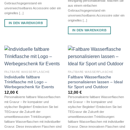
einzigartig personalisierbar. Machen Sie
Gebrauchsgegenstand ein
aus einem einfachen
unverwechselbares Accessoire oder ein
Gebrauchsgegenstand ein
originelles [...]
unverwechselbares Accessoire oder ein
originelles [...]
IN DEN WARENKORB
IN DEN WARENKORB
FALTBARE WASSERFLASCHE
FALTBARE WASSERFLASCHE
Individuelle faltbare
Faltbare Wasserflasche
Trinkflasche mit Logo –
personalisieren lassen – Ideal
Werbegeschenk für Events
für Sport und Outdoor
12,00
€
12,00
€
Personalisierte faltbare Wasserflaschen
Personalisierte faltbare Wasserflaschen
mit Gravur – Ihr kompakter und
mit Gravur – Ihr kompakter und
stylischer Begleiter! Entdecken Sie bei
stylischer Begleiter! Entdecken Sie bei
TEGravur die Zukunft der
TEGravur die Zukunft der
umweltbewussten Trinklösungen:
umweltbewussten Trinklösungen:
faltbare Wasserflaschen mit individueller
faltbare Wasserflaschen mit individueller
Gravur. Diese innovativen Flaschen sind
Gravur. Diese innovativen Flaschen sind