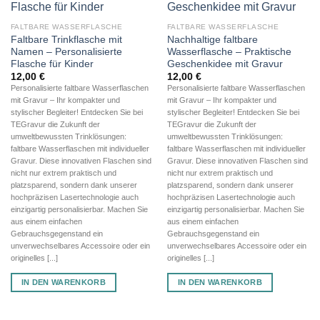
FALTBARE WASSERFLASCHE
FALTBARE WASSERFLASCHE
Faltbare Trinkflasche mit
Nachhaltige faltbare
Namen – Personalisierte
Wasserflasche – Praktische
Flasche für Kinder
Geschenkidee mit Gravur
12,00
€
12,00
€
Personalisierte faltbare Wasserflaschen
Personalisierte faltbare Wasserflaschen
mit Gravur – Ihr kompakter und
mit Gravur – Ihr kompakter und
stylischer Begleiter! Entdecken Sie bei
stylischer Begleiter! Entdecken Sie bei
TEGravur die Zukunft der
TEGravur die Zukunft der
umweltbewussten Trinklösungen:
umweltbewussten Trinklösungen:
faltbare Wasserflaschen mit individueller
faltbare Wasserflaschen mit individueller
Gravur. Diese innovativen Flaschen sind
Gravur. Diese innovativen Flaschen sind
nicht nur extrem praktisch und
nicht nur extrem praktisch und
platzsparend, sondern dank unserer
platzsparend, sondern dank unserer
hochpräzisen Lasertechnologie auch
hochpräzisen Lasertechnologie auch
einzigartig personalisierbar. Machen Sie
einzigartig personalisierbar. Machen Sie
aus einem einfachen
aus einem einfachen
Gebrauchsgegenstand ein
Gebrauchsgegenstand ein
unverwechselbares Accessoire oder ein
unverwechselbares Accessoire oder ein
originelles [...]
originelles [...]
IN DEN WARENKORB
IN DEN WARENKORB