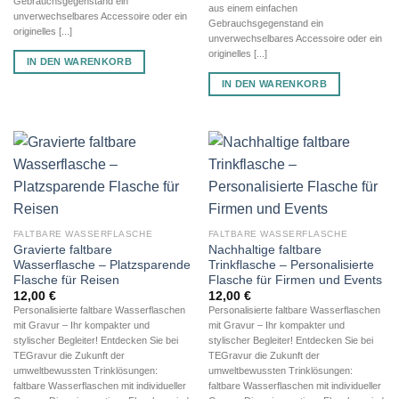
Gebrauchsgegenstand ein
aus einem einfachen
unverwechselbares Accessoire oder ein
Gebrauchsgegenstand ein
originelles [...]
unverwechselbares Accessoire oder ein
originelles [...]
IN DEN WARENKORB
IN DEN WARENKORB
FALTBARE WASSERFLASCHE
FALTBARE WASSERFLASCHE
Gravierte faltbare
Nachhaltige faltbare
Wasserflasche – Platzsparende
Trinkflasche – Personalisierte
Flasche für Reisen
Flasche für Firmen und Events
12,00
€
12,00
€
Personalisierte faltbare Wasserflaschen
Personalisierte faltbare Wasserflaschen
mit Gravur – Ihr kompakter und
mit Gravur – Ihr kompakter und
stylischer Begleiter! Entdecken Sie bei
stylischer Begleiter! Entdecken Sie bei
TEGravur die Zukunft der
TEGravur die Zukunft der
umweltbewussten Trinklösungen:
umweltbewussten Trinklösungen:
faltbare Wasserflaschen mit individueller
faltbare Wasserflaschen mit individueller