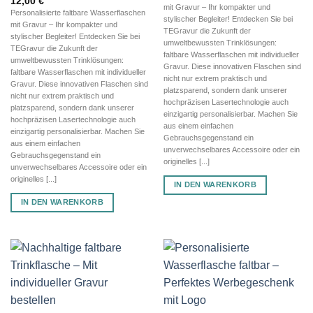
12,00
€
mit Gravur – Ihr kompakter und
Personalisierte faltbare Wasserflaschen
stylischer Begleiter! Entdecken Sie bei
mit Gravur – Ihr kompakter und
TEGravur die Zukunft der
stylischer Begleiter! Entdecken Sie bei
umweltbewussten Trinklösungen:
TEGravur die Zukunft der
faltbare Wasserflaschen mit individueller
umweltbewussten Trinklösungen:
Gravur. Diese innovativen Flaschen sind
faltbare Wasserflaschen mit individueller
nicht nur extrem praktisch und
Gravur. Diese innovativen Flaschen sind
platzsparend, sondern dank unserer
nicht nur extrem praktisch und
hochpräzisen Lasertechnologie auch
platzsparend, sondern dank unserer
einzigartig personalisierbar. Machen Sie
hochpräzisen Lasertechnologie auch
aus einem einfachen
einzigartig personalisierbar. Machen Sie
Gebrauchsgegenstand ein
aus einem einfachen
unverwechselbares Accessoire oder ein
Gebrauchsgegenstand ein
originelles [...]
unverwechselbares Accessoire oder ein
originelles [...]
IN DEN WARENKORB
IN DEN WARENKORB