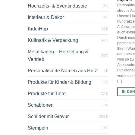
Personalis
Hochzeits- & Eventindustrie
(10)
stilvolle 
Unsere Hol
Interieur & Dekor
(90)
nur prakti
Aufbewahr
KiddiHop
(101)
auch exkl
Durch mod
Kulinarik & Verpackung
(429)
personalis
Ihrem Wun
Metallkarten – Herstellung &
oder beson
(674)
Vertrieb
wird so zu
Accessoire
Personalisierte Namen aus Holz
Funktionali
(1)
verbindet.
[...]
Produkte für Kinder & Bildung
(90)
IN DE
Produkte für Tiere
(149)
Schablonen
(21)
Schilder mit Gravur
(3521)
Stempeln
(39)