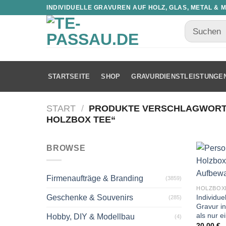
INDIVIDUELLE GRAVUREN AUF HOLZ, GLAS, METAL & 
STARTSEITE
SHOP
GRAVURDIENSTLEISTUNGE
START
/
PRODUKTE VERSCHLAGWORTE
HOLZBOX TEE“
BROWSE
Firmenaufträge & Branding
(3859)
HOLZBOX
Individue
Geschenke & Souvenirs
(285)
Gravur i
als nur 
Hobby, DIY & Modellbau
(4)
20,00
€