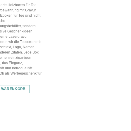
ierte Holzboxen für Tee –
Aufbewahrung mit Gravur
zboxen für Tee sind nicht
sche
ungsbehälter, sondern
usive Geschenkideen.
erne Lasergravur
ieren wir die Teeboxen mit
schtext, Logo, Namen
deren Zitaten. Jede Box
 einem einzigartigen
, das Eleganz,
tät und Individualität
 Ob als Werbegeschenk für
N WARENKORB