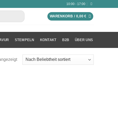
10:00 - 17:00
WARENKORB /
0,00
€
AVUR
STEMPELN
KONTAKT
B2B
ÜBER UNS
angezeigt