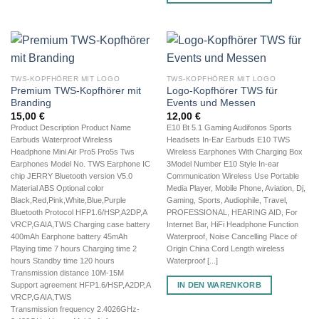
TWS-KOPFHÖRER MIT LOGO
TWS-KOPFHÖRER MIT LOGO
Premium TWS-Kopfhörer mit
Logo-Kopfhörer TWS für
Branding
Events und Messen
15,00
€
12,00
€
Product Description Product Name
E10 Bt 5.1 Gaming Audifonos Sports
Earbuds Waterproof Wireless
Headsets In-Ear Earbuds E10 TWS
Headphone Mini Air Pro5 Pro5s Tws
Wireless Earphones With Charging Box
Earphones Model No. TWS Earphone IC
3Model Number E10 Style In-ear
chip JERRY Bluetooth version V5.0
Communication Wireless Use Portable
Material ABS Optional color
Media Player, Mobile Phone, Aviation, Dj,
Black,Red,Pink,White,Blue,Purple
Gaming, Sports, Audiophile, Travel,
Bluetooth Protocol HFP1.6/HSP,A2DP,A
PROFESSIONAL, HEARING AID, For
VRCP,GAIA,TWS Charging case battery
Internet Bar, HiFi Headphone Function
400mAh Earphone battery 45mAh
Waterproof, Noise Cancelling Place of
Playing time 7 hours Charging time 2
Origin China Cord Length wireless
hours Standby time 120 hours
Waterproof [...]
Transmission distance 10M-15M
IN DEN WARENKORB
Support agreement HFP1.6/HSP,A2DP,A
VRCP,GAIA,TWS
Transmission frequency 2.4026GHz-