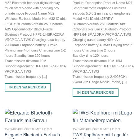
M32 Bluetooth headset digital display
Product Description Product Name M21
touch stereo color with charging bay
Smart bluetooth earphones wireless
private mode Product Name M32
earbuds 5.0 5.2 mini candy earphones
Wireless Earbuds Model No. M32 IC chip
Model M21 IC chip JERRY
JERRY Bluetooth version V5.0 Material
Bluetooth version V5.0 Material ABS
ABS Optional color Black,Purple
Optional color Black Bluetooth Protocol
Bluetooth Protocol HFP1.6/HSP,A2DP,A
HFP1.6/HSP,A2DP,A VRCP,GAIA,TWS
VRCP,GAIA,TWS Charging case battery
Charging case battery 400mAh
2200mAh Earphone battery 30mAh
Earphone battery 45mAh Playing time 7
Playing time 4-5 hours Charging time 1-2
hours Charging time 2 hours
hours Standby time 120 hours
Standby time 120 hours
Transmission distance 10M
Transmission distance 10M-15M
Support agreement HFP1.6/HSP,A2DP,A
Support agreement HFP1.6/HSP,A2DP,A
VRCP,GAIA,TWS
VRCP,GAIA,TWS
Transmission frequency [...]
Transmission frequency 2.4026GHz-
2.480GHz Usage Mobile Phone, [...]
IN DEN WARENKORB
IN DEN WARENKORB
TWS-KOPFHÖRER MIT LOGO
TWS-KOPFHÖRER MIT LOGO
Elegante Bluetooth-Earbuds
TWS-Kopfhörer mit Logo für