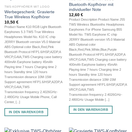
Bluetooth-Kopfhörer mit
TWS-KOPFHÖRER MIT LOGO
individueller Note
Werbegeschenk: Gravierte
12,60
€
True Wireless Kopfhörer
Product Description Product Name J55
10,50
€
TWS Wireless Bluetooths Headphones
Product Name K10 RGB Light Bluetooth
Earphones For iPhone Samsung B55
Earphones 5.3 TWS True Wireless
Model No. TWS Earphone IC chip
Headphones Model No. K10 IC chip
JERRY Bluetooth version V5.0 Material
JERRY Bluetooth version V5.0 Material
ABS Optional color
ABS Optional color Black,Red,Pink
Black,Red,Pink,White,Blue,Purple
Bluetooth Protocol HFP1.6/HSP,A2DP,A
Bluetooth Protocol HFP1.6/HSP,A2DP,A
VRCP,GAIA,TWS Charging case battery
VRCP,GAIA,TWS Charging case battery
400mAh Earphone battery 45mAh
400mAh Earphone battery 45mAh
Playing time 7 hours Charging time 2
Playing time 7 hours Charging time 2
hours Standby time 120 hours
hours Standby time 120 hours
Transmission distance 10M-15M
Transmission distance 10M-15M
Support agreement HFP1.6/HSP,A2DP,A
Support agreement HFP1.6/HSP,A2DP,A
VRCP,GAIA,TWS
VRCP,GAIA,TWS
Transmission frequency 2.4026GHz-
Transmission frequency 2.4026GHz-
2.480GHz Usage Mobile Phone, Call
2.480GHz Usage Mobile [...]
Center, [...]
IN DEN WARENKORB
IN DEN WARENKORB