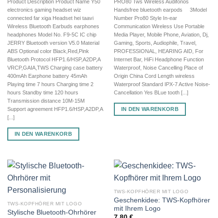
Product Description Product Name Y50
PRO80 Tws Wireless Audifonos
electronics gaming headset wiz
Handsfree bluetooth earpods 3Model
connected far xiga Headset hei taavi
Number Pro80 Style In-ear
Wireless Bluetooth Earbuds earphones
Communication Wireless Use Portable
headphones Model No. F9-5C IC chip
Media Player, Mobile Phone, Aviation, Dj,
JERRY Bluetooth version V5.0 Material
Gaming, Sports, Audiophile, Travel,
ABS Optional color Black,Red,Pink
PROFESSIONAL, HEARING AID, For
Bluetooth Protocol HFP1.6/HSP,A2DP,A
Internet Bar, HiFi Headphone Function
VRCP,GAIA,TWS Charging case battery
Waterproof, Noise Cancelling Place of
400mAh Earphone battery 45mAh
Origin China Cord Length wireless
Playing time 7 hours Charging time 2
Waterproof Standard IPX-7 Active Noise-
hours Standby time 120 hours
Cancellation Yes BLue tooth [...]
Transmission distance 10M-15M
IN DEN WARENKORB
Support agreement HFP1.6/HSP,A2DP,A
[...]
IN DEN WARENKORB
TWS-KOPFHÖRER MIT LOGO
Geschenkidee: TWS-Kopfhörer
TWS-KOPFHÖRER MIT LOGO
mit Ihrem Logo
Stylische Bluetooth-Ohrhörer
7,80
€