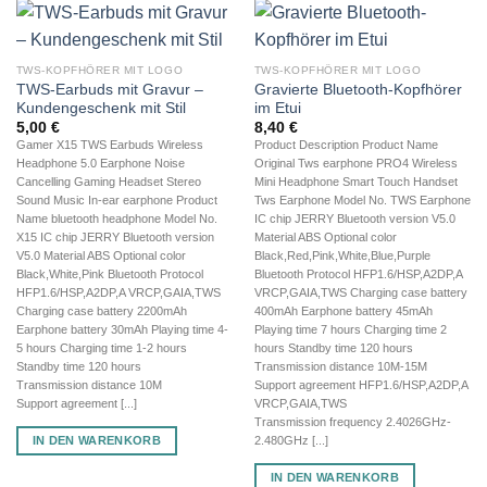
TWS-KOPFHÖRER MIT LOGO
TWS-KOPFHÖRER MIT LOGO
TWS-Earbuds mit Gravur –
Gravierte Bluetooth-Kopfhörer
Kundengeschenk mit Stil
im Etui
5,00
€
8,40
€
Gamer X15 TWS Earbuds Wireless
Product Description Product Name
Headphone 5.0 Earphone Noise
Original Tws earphone PRO4 Wireless
Cancelling Gaming Headset Stereo
Mini Headphone Smart Touch Handset
Sound Music In-ear earphone Product
Tws Earphone Model No. TWS Earphone
Name bluetooth headphone Model No.
IC chip JERRY Bluetooth version V5.0
X15 IC chip JERRY Bluetooth version
Material ABS Optional color
V5.0 Material ABS Optional color
Black,Red,Pink,White,Blue,Purple
Black,White,Pink Bluetooth Protocol
Bluetooth Protocol HFP1.6/HSP,A2DP,A
HFP1.6/HSP,A2DP,A VRCP,GAIA,TWS
VRCP,GAIA,TWS Charging case battery
Charging case battery 2200mAh
400mAh Earphone battery 45mAh
Earphone battery 30mAh Playing time 4-
Playing time 7 hours Charging time 2
5 hours Charging time 1-2 hours
hours Standby time 120 hours
Standby time 120 hours
Transmission distance 10M-15M
Transmission distance 10M
Support agreement HFP1.6/HSP,A2DP,A
Support agreement [...]
VRCP,GAIA,TWS
Transmission frequency 2.4026GHz-
IN DEN WARENKORB
2.480GHz [...]
IN DEN WARENKORB