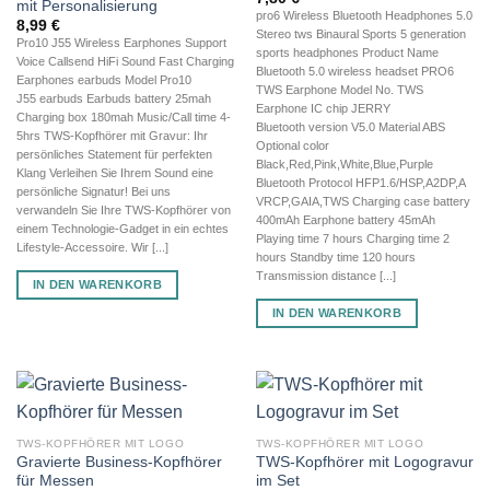
mit Personalisierung
pro6 Wireless Bluetooth Headphones 5.0
8,99
€
Stereo tws Binaural Sports 5 generation
Pro10 J55 Wireless Earphones Support
sports headphones Product Name
Voice Callsend HiFi Sound Fast Charging
Bluetooth 5.0 wireless headset PRO6
Earphones earbuds Model Pro10
TWS Earphone Model No. TWS
J55 earbuds Earbuds battery 25mah
Earphone IC chip JERRY
Charging box 180mah Music/Call time 4-
Bluetooth version V5.0 Material ABS
5hrs TWS-Kopfhörer mit Gravur: Ihr
Optional color
persönliches Statement für perfekten
Black,Red,Pink,White,Blue,Purple
Klang Verleihen Sie Ihrem Sound eine
Bluetooth Protocol HFP1.6/HSP,A2DP,A
persönliche Signatur! Bei uns
VRCP,GAIA,TWS Charging case battery
verwandeln Sie Ihre TWS-Kopfhörer von
400mAh Earphone battery 45mAh
einem Technologie-Gadget in ein echtes
Playing time 7 hours Charging time 2
Lifestyle-Accessoire. Wir [...]
hours Standby time 120 hours
Transmission distance [...]
IN DEN WARENKORB
IN DEN WARENKORB
TWS-KOPFHÖRER MIT LOGO
TWS-KOPFHÖRER MIT LOGO
Gravierte Business-Kopfhörer
TWS-Kopfhörer mit Logogravur
für Messen
im Set