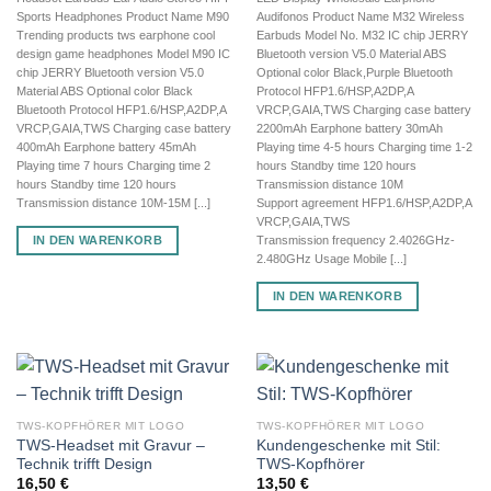
Sports Headphones Product Name M90
Audifonos Product Name M32 Wireless
Trending products tws earphone cool
Earbuds Model No. M32 IC chip JERRY
design game headphones Model M90 IC
Bluetooth version V5.0 Material ABS
chip JERRY Bluetooth version V5.0
Optional color Black,Purple Bluetooth
Material ABS Optional color Black
Protocol HFP1.6/HSP,A2DP,A
Bluetooth Protocol HFP1.6/HSP,A2DP,A
VRCP,GAIA,TWS Charging case battery
VRCP,GAIA,TWS Charging case battery
2200mAh Earphone battery 30mAh
400mAh Earphone battery 45mAh
Playing time 4-5 hours Charging time 1-2
Playing time 7 hours Charging time 2
hours Standby time 120 hours
hours Standby time 120 hours
Transmission distance 10M
Transmission distance 10M-15M [...]
Support agreement HFP1.6/HSP,A2DP,A
VRCP,GAIA,TWS
IN DEN WARENKORB
Transmission frequency 2.4026GHz-
2.480GHz Usage Mobile [...]
IN DEN WARENKORB
TWS-KOPFHÖRER MIT LOGO
TWS-KOPFHÖRER MIT LOGO
TWS-Headset mit Gravur –
Kundengeschenke mit Stil:
Technik trifft Design
TWS-Kopfhörer
16,50
€
13,50
€