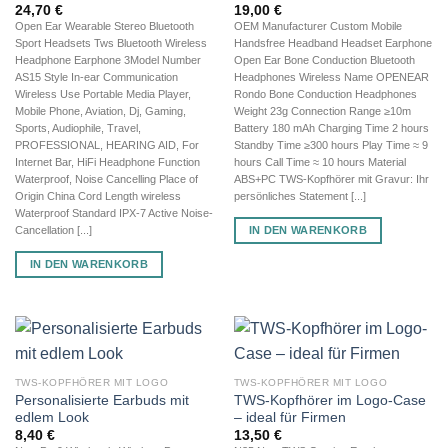
24,70
€
19,00
€
Open Ear Wearable Stereo Bluetooth
OEM Manufacturer Custom Mobile
Sport Headsets Tws Bluetooth Wireless
Handsfree Headband Headset Earphone
Headphone Earphone 3Model Number
Open Ear Bone Conduction Bluetooth
AS15 Style In-ear Communication
Headphones Wireless Name OPENEAR
Wireless Use Portable Media Player,
Rondo Bone Conduction Headphones
Mobile Phone, Aviation, Dj, Gaming,
Weight 23g Connection Range ≥10m
Sports, Audiophile, Travel,
Battery 180 mAh Charging Time 2 hours
PROFESSIONAL, HEARING AID, For
Standby Time ≥300 hours Play Time ≈ 9
Internet Bar, HiFi Headphone Function
hours Call Time ≈ 10 hours Material
Waterproof, Noise Cancelling Place of
ABS+PC TWS-Kopfhörer mit Gravur: Ihr
Origin China Cord Length wireless
persönliches Statement [...]
Waterproof Standard IPX-7 Active Noise-
IN DEN WARENKORB
Cancellation [...]
IN DEN WARENKORB
TWS-KOPFHÖRER MIT LOGO
TWS-KOPFHÖRER MIT LOGO
Personalisierte Earbuds mit
TWS-Kopfhörer im Logo-Case
edlem Look
– ideal für Firmen
8,40
€
13,50
€