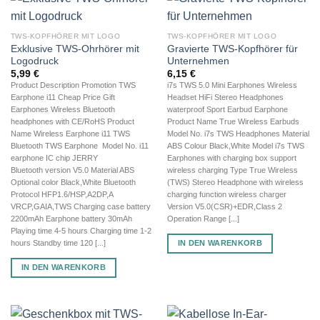
TWS-KOPFHÖRER MIT LOGO
TWS-KOPFHÖRER MIT LOGO
Exklusive TWS-Ohrhörer mit
Gravierte TWS-Kopfhörer für
Logodruck
Unternehmen
5,99
€
6,15
€
Product Description Promotion TWS
i7s TWS 5.0 Mini Earphones Wireless
Earphone i11 Cheap Price Gift
Headset HiFi Stereo Headphones
Earphones Wireless Bluetooth
waterproof Sport Earbud Earphone
headphones with CE/RoHS Product
Product Name True Wireless Earbuds
Name Wireless Earphone i11 TWS
Model No. i7s TWS Headphones Material
Bluetooth TWS Earphone Model No. i11
ABS Colour Black,White Model i7s TWS
earphone IC chip JERRY
Earphones with charging box support
Bluetooth version V5.0 Material ABS
wireless charging Type True Wireless
Optional color Black,White Bluetooth
(TWS) Stereo Headphone with wireless
Protocol HFP1.6/HSP,A2DP,A
charging function wireless charger
VRCP,GAIA,TWS Charging case battery
Version V5.0(CSR)+EDR,Class 2
2200mAh Earphone battery 30mAh
Operation Range [...]
Playing time 4-5 hours Charging time 1-2
IN DEN WARENKORB
hours Standby time 120 [...]
IN DEN WARENKORB