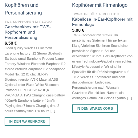
TWS-KOPFHÖRER MIT LOGO
Kabellose In-Ear-Kopfhörer mit
TWS-KOPFHÖRER MIT LOGO
Firmenlogo
Geschenkbox mit TWS-
5,00
€
Kopfhörern und
TWS-Kopfhörer mit Gravur: Ihr
Personalisierung
persönliches Statement für perfekten
6,50
€
Klang Verleihen Sie Ihrem Sound eine
Good quality Wireless Bluetooth
persönliche Signatur! Bei uns
Earphone factory I12 Stereo Bluetooth
verwandeln Sie Ihre TWS-Kopfhörer von
Earbuds small Earphone Product Name
einem Technologie-Gadget in ein echtes
Factory Wireless Bluetooth Earphone i12
Lifestyle-Accessoire. Wir sind Ihr
stereo earbuds earphone i12 headphone
Spezialist für die Präzisionsgravur auf
Model No. i12 IC chip JERRY
True-Wireless-Kopfhörern und dem
Bluetooth version V5.0 Material ABS
dazugehörigen Ladecase.
Optional color Black,White Bluetooth
Personalisierung nach Wunsch:
Protocol HFP1.6/HSP,A2DP,A
Gravieren Sie Initialen, Namen, ein
VRCP,GAIA,TWS Charging case battery
wichtiges Datum, ein kleines Symbol [...]
400mAh Earphone battery 45mAh
Playing time 7 hours Charging time 2
IN DEN WARENKORB
hours Standby time 120 hours [...]
IN DEN WARENKORB