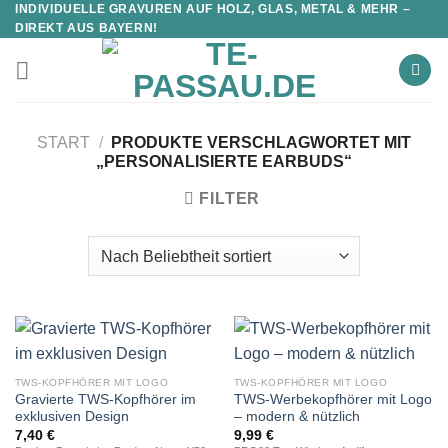
INDIVIDUELLE GRAVUREN AUF HOLZ, GLAS, METAL & MEHR –
DIREKT AUS BAYERN!
START
/
PRODUKTE VERSCHLAGWORTET MIT
„PERSONALISIERTE EARBUDS“
FILTER
TWS-KOPFHÖRER MIT LOGO
TWS-KOPFHÖRER MIT LOGO
Gravierte TWS-Kopfhörer im
TWS-Werbekopfhörer mit Logo
exklusiven Design
– modern & nützlich
7,40
€
9,99
€