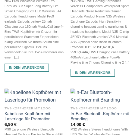
New Pro9 Wholesale Wireless Pro
N35 New TWS Gaming Earphones
Earbuds 36h Super Long Battery Life
Wireless Headphones Waterproof Sport
Smart Charging Box LED Wireless J44
Headsets Noise Reduction Gamer
Earbuds Headphones Model Pro9
Earbuds Product Name N35 Wireless
earbuds Earbuds battery 25mah
Earphone Earbuds High Sensitivity
Charging box 180mah Music/Call time 4-
charging headset gaming earphones &
5hrs TWS-Kopfhörer mit Gravur: Ihr
headsets headphone Model N35 IC chip
persönliches Statement für perfekten
JERRY Bluetooth version V5.0 Material
Klang Verleihen Sie Ihrem Sound eine
ABS Optional color Black Bluetooth
persönliche Signatur! Bei uns
Protocol HFP1.6/HSP,A2DP,A
verwandeln Sie Ihre TWS-Kopfhörer von
VRCP,GAIA,TWS Charging case battery
einem [...]
400mAh Earphone battery 45mAh
Playing time 7 hours Charging time 2 [...]
IN DEN WARENKORB
IN DEN WARENKORB
TWS-KOPFHÖRER MIT LOGO
TWS-KOPFHÖRER MIT LOGO
Kabellose Kopfhörer mit
In-Ear Bluetooth-Kopfhörer mit
Laserlogo für Promotion
Branding
6,90
€
14,00
€
M90 Earphone Wireless Bluetooth
M32 Wireless Stereo Headphones With
Headset Earbuds Ear Audio Stereo HIFI
LED Display Wholesale Earphone