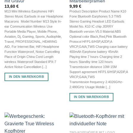
mit Gravur
Mitarbeiterprämien
13,60
€
9,99
€
M13 Mini Wireless Earphones HiFi
Product Description Product Name K10
Stereo Music Earbuds in ear Headphone
Fone Bluetooth Earphones 5.3 TWS
Macarons Model Number M13 Style In-
Stereo Gaming Headset LED Earbuds
ear Communication Wireless Use
Model No. K10 IC chip JERRY
Portable Media Player, Mobile Phone,
Bluetooth version V5.0 Material ABS
Aviation, Dj, Gaming, Sports, Audiophile,
Optional color Black,Red,Pink Bluetooth
Travel, PROFESSIONAL, HEARING
Protocol HFP1.6/HSP,A2DP,A
AID, For Internet Bar, HiFi Headphone
VRCP,GAIA,TWS Charging case battery
Function Waterproof, Noise Cancelling
400mAh Earphone battery 45mAh
Place of Origin China Cord Length
Playing time 7 hours Charging time 2
wireless Waterproof Standard IPX-7
hours Standby time 120 hours
Active Noise-Cancellation [...]
Transmission distance 10M-15M
Support agreement HFP1.6/HSP,A2DP,A
IN DEN WARENKORB
VRCP,GAIA,TWS
Transmission frequency 2.4026GHz-
2.480GHz Usage Mobile [...]
IN DEN WARENKORB
TWS-KOPFHÖRER MIT LOGO