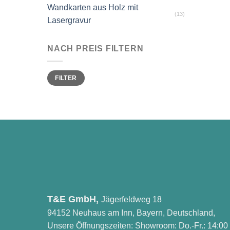
Wandkarten aus Holz mit
(13)
Lasergravur
NACH PREIS FILTERN
Min.
Max.
FILTER
Preis
Preis
T&E GmbH,
Jägerfeldweg 18
94152 Neuhaus am Inn, Bayern, Deutschland,
Unsere Öffnungszeiten: Showroom: Do.-Fr.: 14:00 