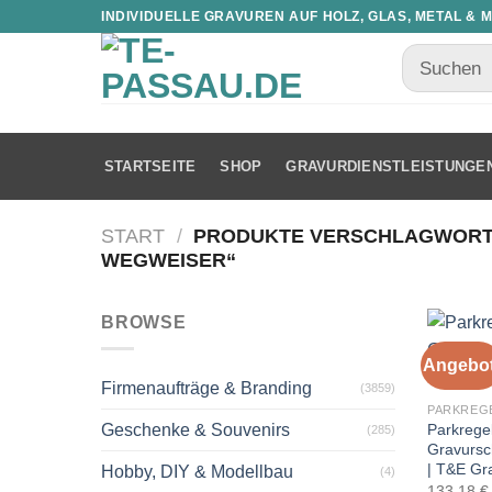
INDIVIDUELLE GRAVUREN AUF HOLZ, GLAS, METAL & 
STARTSEITE
SHOP
GRAVURDIENSTLEISTUNGE
START
/
PRODUKTE VERSCHLAGWORTE
WEGWEISER“
BROWSE
Angebot
Firmenaufträge & Branding
(3859)
PARKREG
Parkrege
Geschenke & Souvenirs
(285)
Gravursc
| T&E Gr
Hobby, DIY & Modellbau
(4)
133,18
€