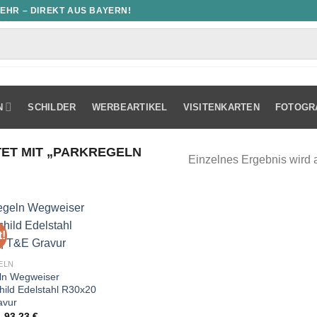
MEHR – DIREKT AUS BAYERN!
N
SCHILDER
WERBEARTIKEL
VISITENKARTEN
FOTOGR
T MIT „PARKREGELN
Einzelnes Ergebnis wird 
!
ELN
ln Wegweiser
hild Edelstahl R30x20
avur
Ursprünglicher
Aktueller
93,23
€