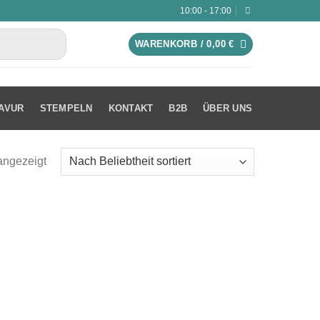
10:00 - 17:00
WARENKORB /
0,00
€
AVUR
STEMPELN
KONTAKT
B2B
ÜBER UNS
angezeigt