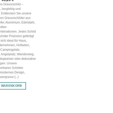
Preis
Preis
les Gravurschild –
war:
ist:
, langlebig und
133,18 €
93,23 €.
g. Entdecken Sie unsere
en Gravurschilder aus
efer, Aluminium, Edelstahl,
edlen
mbinationen. Jedes Schild
chster Präzision gefertigt
sich ideal für Haus,
nternehmen, Hofladen,
 Campingplatz,
, Angelplatz, Wanderweg,
Wegweiser oder dekorative
gen. Unsere
ierbaren Schilder
 modernes Design,
ergravur [...]
N WARENKORB