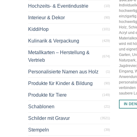
Individuel
Hochzeits- & Eventindustrie
(10)
hochwertig
einzigarti
Interieur & Dekor
(90)
hochwertig
Holz, Schi
KiddiHop
(101)
Acryl und 
Materialko
Kulinarik & Verpackung
(429)
wird mit hö
und eignet 
Metallkarten – Herstellung &
Garten, U
(674)
Vertrieb
Naturpark,
Jagdrevier
Personalisierte Namen aus Holz
Eingang, 
(1)
Anwendun
personalis
Produkte für Kinder & Bildung
(90)
verbinden
saubere Las
Produkte für Tiere
(149)
IN DE
Schablonen
(21)
Schilder mit Gravur
(3521)
Stempeln
(39)