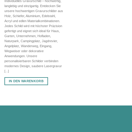
Individuelles Gravurschild – hochwertig,
war:
ist:
langlebig und einzigartig. Entdecken Sie
58,99 €
41,29 €.
unsere hochwertigen Gravurschilder aus
Holz, Schiefer, Aluminium, Edelstahl,
Acryl und edlen Materialkombinationen.
Jedes Schild wird mit höchster Präzision
gefertigt und eignet sich ideal für Haus,
Garten, Unternehmen, Hofladen,
Naturpark, Campingplatz, Jagdrevier,
Angelplatz, Wanderweg, Eingang,
Wegweiser oder dekorative
Anwendungen. Unsere
personalisierbaren Schilder verbinden
modernes Design, saubere Lasergravur
[...]
IN DEN WARENKORB