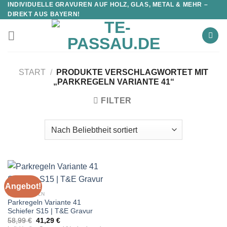
INDIVIDUELLE GRAVUREN AUF HOLZ, GLAS, METAL & MEHR –
DIREKT AUS BAYERN!
START
/
PRODUKTE VERSCHLAGWORTET MIT
„PARKREGELN VARIANTE 41“
FILTER
Angebot!
PARKREGELN
Parkregeln Variante 41
Schiefer S15 | T&E Gravur
Ursprünglicher
Aktueller
58,99
€
41,29
€
Preis
Preis