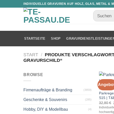
INDIVIDUELLE GRAVUREN AUF HOLZ, GLAS, METAL & 
STARTSEITE
SHOP
GRAVURDIENSTLEISTUNGE
START
/
PRODUKTE VERSCHLAGWORTE
GRAVURSCHILD“
BROWSE
Angebot
PARKREG
Firmenaufträge & Branding
(3859)
Parkrege
S15 | T&
Geschenke & Souvenirs
(285)
32,80
€
Individuel
Hobby, DIY & Modellbau
(4)
hochwertig