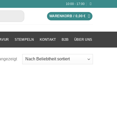
10:00 - 17:00
WARENKORB /
0,00
€
AVUR
STEMPELN
KONTAKT
B2B
ÜBER UNS
angezeigt