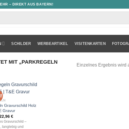
MEHR – DIREKT AUS BAYERN!
N
SCHILDER
WERBEARTIKEL
VISITENKARTEN
FOTOGR
T MIT „PARKREGELN
Einzelnes Ergebnis wird 
!
ELN
ln Gravurschild Holz
E Gravur
Ursprünglicher
Aktueller
22,96
€
Preis
Preis
les Gravurschild –
war:
ist:
, langlebig und
32,80 €
22,96 €.