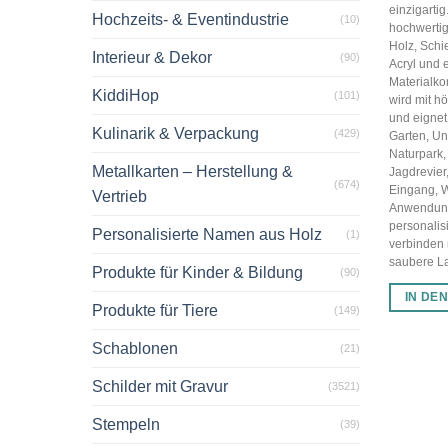
einzigarti
Hochzeits- & Eventindustrie
(10)
hochwertig
Holz, Schi
Interieur & Dekor
(90)
Acryl und 
Materialko
KiddiHop
(101)
wird mit hö
und eignet 
Kulinarik & Verpackung
(429)
Garten, U
Naturpark,
Metallkarten – Herstellung &
Jagdrevier
(674)
Eingang, 
Vertrieb
Anwendun
personalis
Personalisierte Namen aus Holz
(1)
verbinden
saubere Las
Produkte für Kinder & Bildung
(90)
IN DE
Produkte für Tiere
(149)
Schablonen
(21)
Schilder mit Gravur
(3521)
Stempeln
(39)