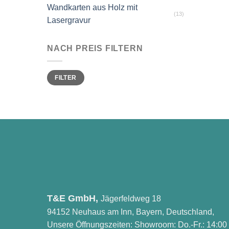
Wandkarten aus Holz mit
(13)
Lasergravur
NACH PREIS FILTERN
Min.
Max.
FILTER
Preis
Preis
T&E GmbH,
Jägerfeldweg 18
94152 Neuhaus am Inn, Bayern, Deutschland,
Unsere Öffnungszeiten: Showroom: Do.-Fr.: 14:00 