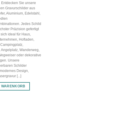
g. Entdecken Sie unsere
en Gravurschilder aus
efer, Aluminium, Edelstahl,
edlen
mbinationen. Jedes Schild
chster Präzision gefertigt
sich ideal für Haus,
nternehmen, Hofladen,
 Campingplatz,
, Angelplatz, Wanderweg,
Wegweiser oder dekorative
gen. Unsere
ierbaren Schilder
 modernes Design,
ergravur [...]
N WARENKORB