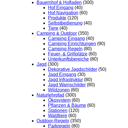
Bauernhof & Hofladen
(300)
Hof Eingang
(40)
Hof Navigation
(60)
Produkte
(120)
Selbstbedienung
(40)
Tiere
(40)
Camping & Outdoor
(350)
Camping Eingang
(40)
Camping Einrichtungen
(90)
Camping Regeln
(80)
Feuer- & Grillplätze
(60)
Unterkunftsbereiche
(80)
Jagd
(300)
Dekorative Jagdschilder
(50)
Jagd Eingang
(30)
Jagd Infrastruktur
(80)
Jagd Warnschilder
(80)
Wildzonen
(60)
Naturlehrpfad
(300)
Ökosystem
(60)
Pflanzen & Bäume
(60)
Stationen
(120)
Waldtiere
(60)
Outdoor-Regeln
(350)
Parkregeln
(80)