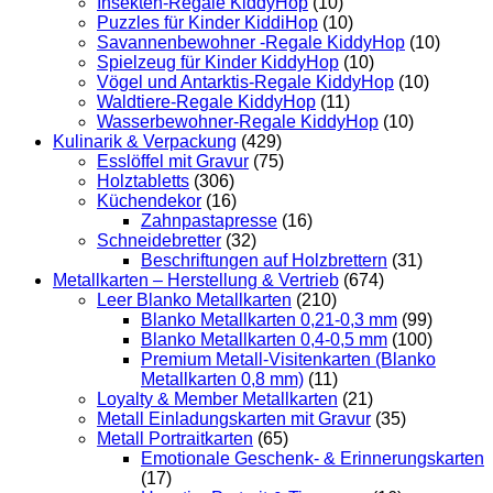
Insekten-Regale KiddyHop
(10)
Puzzles für Kinder KiddiHop
(10)
Savannenbewohner -Regale KiddyHop
(10)
Spielzeug für Kinder KiddyHop
(10)
Vögel und Antarktis-Regale KiddyHop
(10)
Waldtiere-Regale KiddyHop
(11)
Wasserbewohner-Regale KiddyHop
(10)
Kulinarik & Verpackung
(429)
Esslöffel mit Gravur
(75)
Holztabletts
(306)
Küchendekor
(16)
Zahnpastapresse
(16)
Schneidebretter
(32)
Beschriftungen auf Holzbrettern
(31)
Metallkarten – Herstellung & Vertrieb
(674)
Leer Blanko Metallkarten
(210)
Blanko Metallkarten 0,21-0,3 mm
(99)
Blanko Metallkarten 0,4-0,5 mm
(100)
Premium Metall-Visitenkarten (Blanko
Metallkarten 0,8 mm)
(11)
Loyalty & Member Metallkarten
(21)
Metall Einladungskarten mit Gravur
(35)
Metall Portraitkarten
(65)
Emotionale Geschenk- & Erinnerungskarten
(17)