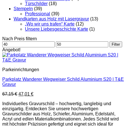
Türschilder
(18)
Stempeln
(39)
Professional
(39)
Wandkarten aus Holz mit Lasergravur
(13)
„Wo wir uns trafen“ Karte
(12)
Unsere Liebesgeschichte Karte
(1)
Nach Preis filtern
Min.
Max.
Filter
Preis
Preis
Angebot!
Parkeinrichtungen
Parkplatz Wanderer Wegweiser Schild Aluminium S20 | T&E
Gravur
Ursprünglicher
Aktueller
67,15
€
47,01
€
Preis
Preis
Individuelles Gravurschild – hochwertig, langlebig und
war:
ist:
einzigartig. Entdecken Sie unsere hochwertigen
67,15 €
47,01 €.
Gravurschilder aus Holz, Schiefer, Aluminium, Edelstahl,
Acryl und edlen Materialkombinationen. Jedes Schild wird
mit höchster Präzision gefertigt und eignet sich ideal für