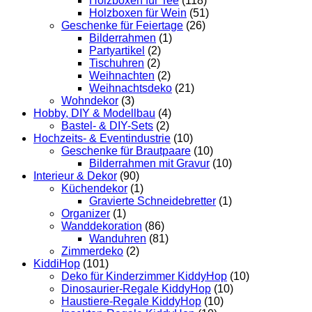
Holzboxen für Tee
(118)
Holzboxen für Wein
(51)
Geschenke für Feiertage
(26)
Bilderrahmen
(1)
Partyartikel
(2)
Tischuhren
(2)
Weihnachten
(2)
Weihnachtsdeko
(21)
Wohndekor
(3)
Hobby, DIY & Modellbau
(4)
Bastel- & DIY-Sets
(2)
Hochzeits- & Eventindustrie
(10)
Geschenke für Brautpaare
(10)
Bilderrahmen mit Gravur
(10)
Interieur & Dekor
(90)
Küchendekor
(1)
Gravierte Schneidebretter
(1)
Organizer
(1)
Wanddekoration
(86)
Wanduhren
(81)
Zimmerdeko
(2)
KiddiHop
(101)
Deko für Kinderzimmer KiddyHop
(10)
Dinosaurier-Regale KiddyHop
(10)
Haustiere-Regale KiddyHop
(10)