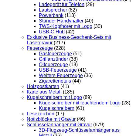
Ladegerät für Telefon
(29)
Lautsprecher
(82)
Powerbank
(113)
Ständer Handyhalter
(40)
TWS-Kopfhörer mit Logo
(30)
USB-C Hub
(42)
Exklusive Business-Geschenk-Sets mit
Lasergravur
(217)
Feuerzeuge
(228)
Gasfeuerzeuge
(51)
Grillanzünder
(38)
Ölfeuerzeuge
(18)
USB-Feuerzeuge
(41)
Weitere Feuerzeuge
(36)
Zigarettenetuis
(44)
Holzpostkarten
(41)
Karte aus Metall
(185)
Kugelschreibern mit Logo
(89)
Kugelschreiber mit leuchtendem Logo
(28)
Kugelschreibern
(61)
Lesezeichen
(17)
Notizblöcke mit Gravur
(46)
Schlüsselanhänger mit Gravur
(679)
3D-Flugzeug-Schlüsselanhänger aus
Metall
(26)