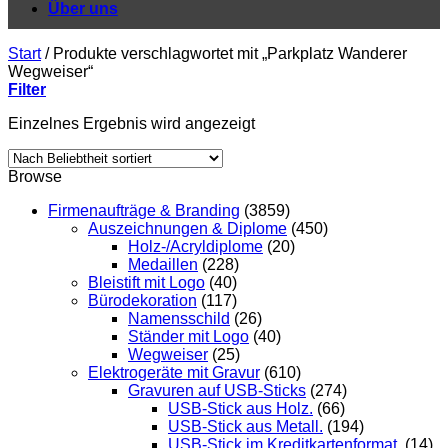
Über uns
Start
/
Produkte verschlagwortet mit „Parkplatz Wanderer
Wegweiser“
Filter
Einzelnes Ergebnis wird angezeigt
Browse
Firmenaufträge & Branding
(3859)
Auszeichnungen & Diplome
(450)
Holz-/Acryldiplome
(20)
Medaillen
(228)
Bleistift mit Logo
(40)
Bürodekoration
(117)
Namensschild
(26)
Ständer mit Logo
(40)
Wegweiser
(25)
Elektrogeräte mit Gravur
(610)
Gravuren auf USB-Sticks
(274)
USB-Stick aus Holz.
(66)
USB-Stick aus Metall.
(194)
USB-Stick im Kreditkartenformat.
(14)