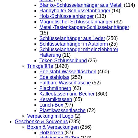
Blanko-Schlüsselanhänger aus Metall
(114)
Handyhalter-Schlüsselanhänger
(14)
Holz-Schlüsselanhänger
(113)
Magnetischer Schlüsselanhänger
(32)
Metall-Tastenkappen-Schlüsselanhänger
(15)
Schlüsselanhänger aus Leder
(250)
Schlüsselanhänger in Autoform
(25)
Schlüsselanhänger mit einziehbarer
Halterung
(11)
Token-Schlüsselbund
(25)
Trinkgefäße
(1420)
Edelstahl-Wasserflaschen
(460)
Edelstahlglas
(252)
Faltbare Wasserflasche
(52)
Flachmännern
(62)
Kaffeetassen und Becher
(360)
Keramiktassen
(65)
Lunch-Box
(97)
Plastikwasserflasche
(72)
Verpackung mit Logo
(2)
Geschenke & Souvenirs
(285)
Boxen & Verpackungen
(256)
Holzboxen
(87)