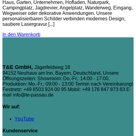
Haus, Garten, Unternehmen, Hofladen, Naturpark,
Campingplatz, Jagdrevier, Angelplatz, Wanderweg, Eingang,
Wegweiser oder dekorative Anwendungen. Unsere
personalisierbaren Schilder verbinden modernes Design,
saubere Lasergravur [...]
In den Warenkorb
T&E GmbH,
Jägerfeldweg 18
94152 Neuhaus am Inn, Bayern, Deutschland, Unsere
Öffnungszeiten: Showroom: Do.-Fr.: 14:00 - 17:00,
Produktion: Mo.-Fr.: 09:00 - 13:00 Termin nach Vereinbarung!
Festnetz: +49 8503 924 00 95
Mobil: +49 176 847 873 83
E-
mail info@te-passau.de
Wir auf:
YouTube
Kundenservice