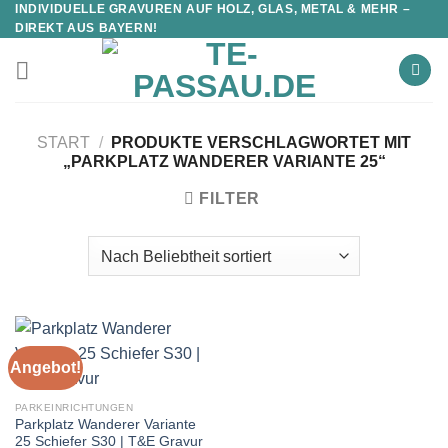
INDIVIDUELLE GRAVUREN AUF HOLZ, GLAS, METAL & MEHR –
DIREKT AUS BAYERN!
START
/
PRODUKTE VERSCHLAGWORTET MIT
„PARKPLATZ WANDERER VARIANTE 25“
FILTER
Angebot!
PARKEINRICHTUNGEN
Parkplatz Wanderer Variante
25 Schiefer S30 | T&E Gravur