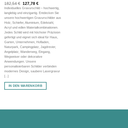
Ursprünglicher
Aktueller
182,54
€
127,78
€
Preis
Preis
Individuelles Gravurschild – hochwertig,
war:
ist:
langlebig und einzigartig. Entdecken Sie
182,54 €
127,78 €.
unsere hochwertigen Gravurschilder aus
Holz, Schiefer, Aluminium, Edelstahl,
Acryl und edlen Materialkombinationen.
Jedes Schild wird mit höchster Präzision
gefertigt und eignet sich ideal für Haus,
Garten, Unternehmen, Hofladen,
Naturpark, Campingplatz, Jagdrevier,
Angelplatz, Wanderweg, Eingang,
Wegweiser oder dekorative
Anwendungen. Unsere
personalisierbaren Schilder verbinden
modernes Design, saubere Lasergravur
[...]
IN DEN WARENKORB